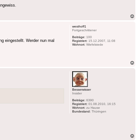
ungewiss.
Na
ob
westhoff1
Fortgeschrittener
Beiträge:
100
g eingestellt. Werder nun mal
Registriert:
15.12.2007, 11:08
Wohnort:
Wiefelstede
Na
ob
Besserwisser
Insider
Beiträge:
6390
Registriert:
01.08.2010, 16:15
Wohnort:
zu Hause
Bundesland:
Thüringen
Na