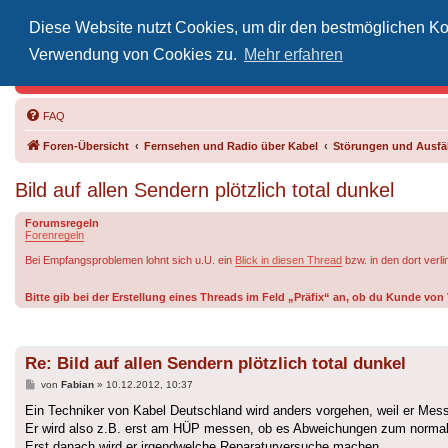
Diese Website nutzt Cookies, um dir den bestmöglichen Kom
Inoff
Verwendung von Cookies zu.
Mehr erfahren
Der Treffp
FAQ
Foren-Übersicht
Fernsehen und Radio über Kabel
Störungen und Ausfäl
Bild auf allen Sendern plötzlich total dunkel
Forumsregeln
Forenregeln
Bei Empfangsproblemen lohnt sich u.U. ein
Blick in diesen Thread
bzw. in den dort verl
Bitte gib bei der Erstellung eines Threads im Feld „Präfix“ an, ob du Kunde v
Re: Bild auf allen Sendern plötzlich total dunkel
Beitrag
von
Fabian
»
10.12.2012, 10:37
Ein Techniker von Kabel Deutschland wird anders vorgehen, weil er Me
Er wird also z.B. erst am HÜP messen, ob es Abweichungen zum normalen
Erst danach wird er irgendwelche Reparaturversuche machen.