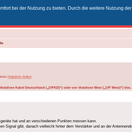
fort bei der Nutzung zu bieten. Durch die weitere Nutzung der
izielles Vodafone-Kabel-Forum
unkt für Kabelkunden von Vodafone - von Kunden für Kunden
le
inkten
Helpdesk-Artikel
.
on Vodafone Kabel Deutschland („[VFKD]“) oder von Vodafone West („[VF West]“) bist.
ssgeräte hat und an verschiedenen Punkten messen kann.
 Signal gibt, danach vielleicht hinter dem Verstärker und an der Antennend