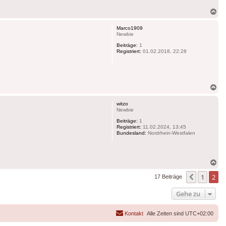
Na
ob
Marco1909
Newbie
Beiträge:
1
Registriert:
01.02.2018, 22:28
Na
ob
witzo
Newbie
Beiträge:
1
Registriert:
11.02.2024, 13:45
Bundesland:
Nordrhein-Westfalen
Na
ob
1
2
Vorherig
17 Beiträge
Gehe zu
Kontakt
Alle Zeiten sind
UTC+02:00