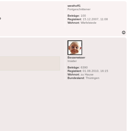
ob
westhoff1
Fortgeschrittener
Beiträge:
100
?
Registriert:
15.12.2007, 11:08
Wohnort:
Wiefelstede
Na
ob
Besserwisser
Insider
Beiträge:
6390
Registriert:
01.08.2010, 16:15
Wohnort:
zu Hause
Bundesland:
Thüringen