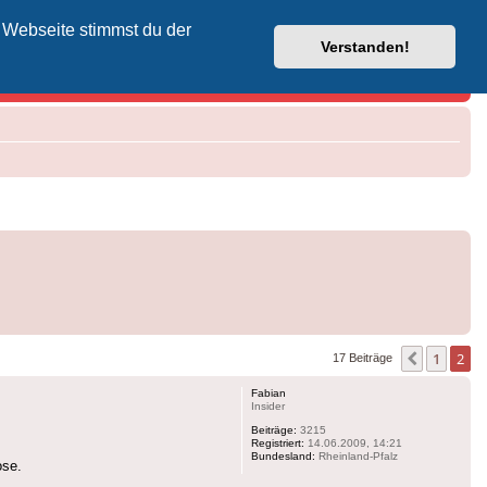
 Webseite stimmst du der
Vodafone-Kabel-Helpdesk
Verstanden!
1
2
Vorherig
17 Beiträge
Fabian
Insider
Beiträge:
3215
Registriert:
14.06.2009, 14:21
Bundesland:
Rheinland-Pfalz
ose.