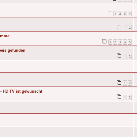
1
2
3
4
1
2
ramme
1
2
3
4
5
weis gefunden
1
2
1
2
- HD TV ist gewünscht
1
2