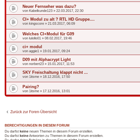
Neuer Fernseher was dazu?
von
Kabelkunde123
»
22.03.2017, 22:30
CI+ Modul zu alt ? RTL HD Gruppe....
von
kingscore
»
21.03.2017, 06:09
Welches CI+Modul für G09
von
lulollo01
»
08.02.2017, 19:46
ci+ modul
von
aggie1
»
19.01.2017, 09:24
D09 mit Alphacrypt Light
von
norbert23
»
15.01.2017, 11:53
SKY Freischaltung klappt nicht ...
von
1itsme
»
18.12.2016, 17:50
Pairing?
von
1itsme
»
17.12.2016, 13:01
Zurück zur Foren-Übersicht
BERECHTIGUNGEN IN DIESEM FORUM
Du darfst
keine
neuen Themen in diesem Forum erstellen.
Du darfst
keine
Antworten zu Themen in diesem Forum erstellen.