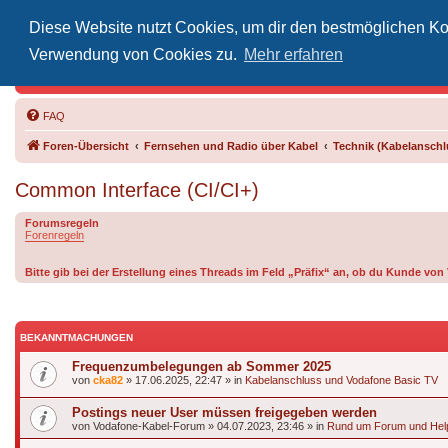
Diese Website nutzt Cookies, um dir den bestmöglichen Kom
Inoff
Verwendung von Cookies zu.
Mehr erfahren
Der Treffp
FAQ
Foren-Übersicht
Fernsehen und Radio über Kabel
Technik (Kabelanschlu
Common Interface (CI/CI+)
Forumsregeln
Forenregeln
Bitte gib bei der Erstellung eines Threads im Feld „Präfix“ an, ob du Kunde v
BEKANNTMACHUNGEN
Frequenzumbelegungen ab Sommer 2025
von
cka82
»
17.06.2025, 22:47
» in
Kabelanschluss und Vodafone Basic TV
Postings neuer User müssen freigegeben werden
von
Vodafone-Kabel-Forum
»
04.07.2023, 23:46
» in
Rund um Forum und Hel