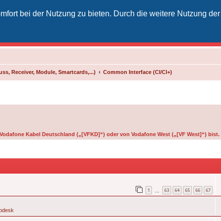
fort bei der Nutzung zu bieten. Durch die weitere Nutzung der
izielles Vodafone-Kabel-Forum
unkt für Kabelkunden von Vodafone - von Kunden für Kunden
ss, Receiver, Module, Smartcards,...)
Common Interface (CI/CI+)
on Vodafone Kabel Deutschland („[VFKD]“) oder von Vodafone West („[VF West]“) bist.
1
63
64
65
66
67
…
pdesk