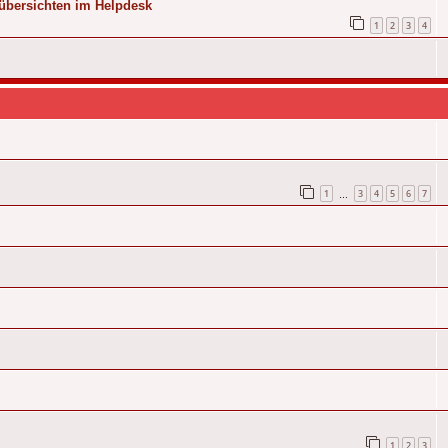
übersichten im Helpdesk
1
2
3
4
1
3
4
5
6
7
…
1
2
3