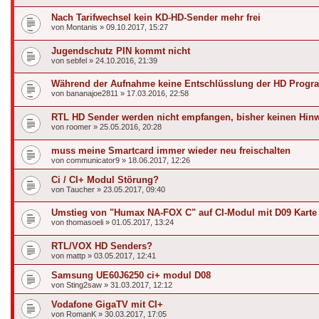
Nach Tarifwechsel kein KD-HD-Sender mehr frei
von
Montanis
»
09.10.2017, 15:27
Jugendschutz PIN kommt nicht
von
sebfel
»
24.10.2016, 21:39
Während der Aufnahme keine Entschlüsslung der HD Prog
von
bananajoe2811
»
17.03.2016, 22:58
RTL HD Sender werden nicht empfangen, bisher keinen Hin
von
roomer
»
25.05.2016, 20:28
muss meine Smartcard immer wieder neu freischalten
von
communicator9
»
18.06.2017, 12:26
Ci / CI+ Modul Störung?
von
Taucher
»
23.05.2017, 09:40
Umstieg von "Humax NA-FOX C" auf CI-Modul mit D09 Karte 
von
thomasoeli
»
01.05.2017, 13:24
RTL/VOX HD Senders?
von
mattp
»
03.05.2017, 12:41
Samsung UE60J6250 ci+ modul D08
von
Sting2saw
»
31.03.2017, 12:12
Vodafone GigaTV mit CI+
von
RomanK
»
30.03.2017, 17:05