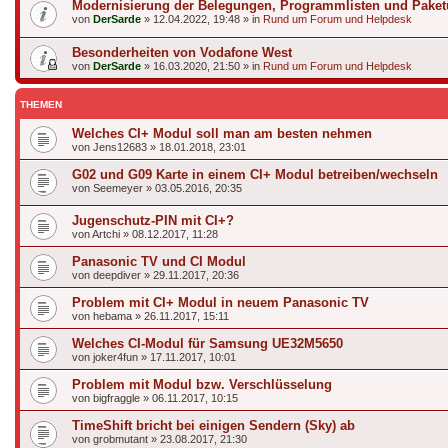
Modernisierung der Belegungen, Programmlisten und Paket
von
DerSarde
»
12.04.2022, 19:48
» in
Rund um Forum und Helpdesk
Besonderheiten von Vodafone West
von
DerSarde
»
16.03.2020, 21:50
» in
Rund um Forum und Helpdesk
THEMEN
Welches CI+ Modul soll man am besten nehmen
von
Jens12683
»
18.01.2018, 23:01
G02 und G09 Karte in einem CI+ Modul betreiben/wechseln
von
Seemeyer
»
03.05.2016, 20:35
Jugenschutz-PIN mit CI+?
von
Artchi
»
08.12.2017, 11:28
Panasonic TV und CI Modul
von
deepdiver
»
29.11.2017, 20:36
Problem mit CI+ Modul in neuem Panasonic TV
von
hebama
»
26.11.2017, 15:11
Welches CI-Modul für Samsung UE32M5650
von
joker4fun
»
17.11.2017, 10:01
Problem mit Modul bzw. Verschlüsselung
von
bigfraggle
»
06.11.2017, 10:15
TimeShift bricht bei einigen Sendern (Sky) ab
von
grobmutant
»
23.08.2017, 21:30