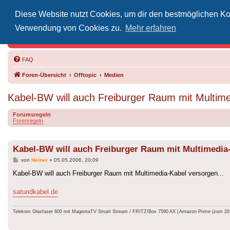
Diese Website nutzt Cookies, um dir den bestmöglichen Kom
Inoff
Verwendung von Cookies zu.
Mehr erfahren
Der Treffp
FAQ
Foren-Übersicht
Offtopic
Medien
Kabel-BW will auch Freiburger Raum mit Multime
Forumsregeln
Forenregeln
Kabel-BW will auch Freiburger Raum mit Multimedia
Beitrag
von
Heiner
»
05.05.2006, 20:09
Kabel-BW will auch Freiburger Raum mit Multimedia-Kabel versorgen...
satundkabel.de
Telekom Glasfaser 600 mit MagentaTV Smart Stream / FRITZ!Box 7590 AX | Amazon Prime (zum 20.9.