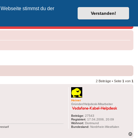
 Webseite stimmst du der
Vodafone-Kabel-Helpdesk
Verstanden!
2 Beiträge • Seite
1
von
1
Heiner
Gründer/Helpdesk-Mitarbeiter
Beiträge:
27543
Registriert:
17.04.2006, 20:09
Wohnort:
Dortmund
Bundesland:
Nordrhein-Westfalen
estarif
Na
ob