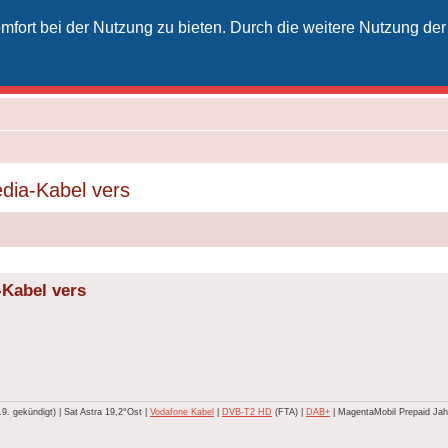
fort bei der Nutzung zu bieten. Durch die weitere Nutzung der
izielles Vodafone-Kabel-Forum
unkt für Kabelkunden von Vodafone - von Kunden für Kunden
dia-Kabel vers
-Kabel vers
 gekündigt) | Sat Astra 19,2°Ost |
Vodafone Kabel
|
DVB-T2 HD
(FTA) |
DAB+
| MagentaMobil Prepaid Jahr