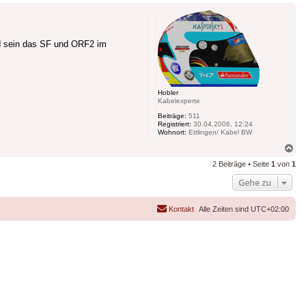
und sein das SF und ORF2 im
Hobler
Kabelexperte
Beiträge:
511
Registriert:
30.04.2006, 12:24
Wohnort:
Ettlingen/ Kabel BW
Na
ob
2 Beiträge • Seite
1
von
1
Gehe zu
Kontakt
Alle Zeiten sind
UTC+02:00