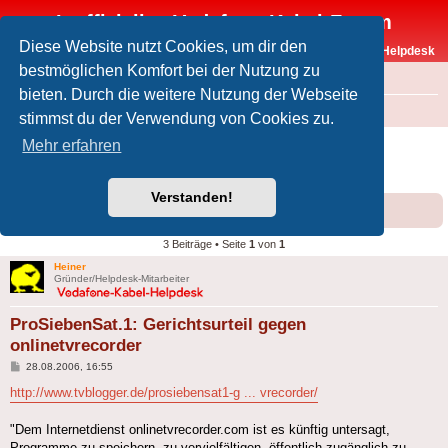
Inoffizielles Vodafone-Kabel-Forum
Diese Website nutzt Cookies, um dir den
Vodafone-Kabel-Helpdesk
bestmöglichen Komfort bei der Nutzung zu
FAQ
bieten. Durch die weitere Nutzung der Webseite
Foren-Übersicht
Offtopic
Medien
stimmst du der Verwendung von Cookies zu.
ProSiebenSat.1: Gerichtsurteil gegen
Mehr erfahren
onlinetvrecorder
Verstanden!
Forumsregeln
Forenregeln
3 Beiträge • Seite
1
von
1
Heiner
Gründer/Helpdesk-Mitarbeiter
ProSiebenSat.1: Gerichtsurteil gegen
onlinetvrecorder
Beitrag
28.08.2006, 16:55
http://www.tvblogger.de/prosiebensat1-g ... vrecorder/
"Dem Internetdienst onlinetvrecorder.com ist es künftig untersagt,
Programme zu speichern, zu vervielfältigen, öffentlich zugänglich zu