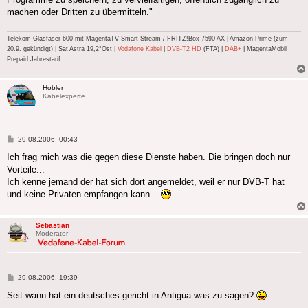
machen oder Dritten zu übermitteln."
Telekom Glasfaser 600 mit MagentaTV Smart Stream / FRITZ!Box 7590 AX | Amazon Prime (zum
20.9. gekündigt) | Sat Astra 19,2°Ost |
Vodafone Kabel
|
DVB-T2 HD
(FTA) |
DAB+
| MagentaMobil
Prepaid Jahrestarif
Hobler
Kabelexperte
Beitrag
29.08.2006, 00:43
Ich frag mich was die gegen diese Dienste haben. Die bringen doch nur
Vorteile...
Ich kenne jemand der hat sich dort angemeldet, weil er nur DVB-T hat
und keine Privaten empfangen kann...
Sebastian
Moderator
Beitrag
29.08.2006, 19:39
Seit wann hat ein deutsches gericht in Antigua was zu sagen?