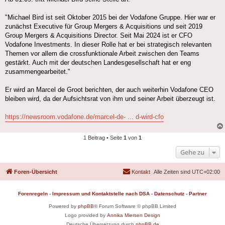
"Michael Bird ist seit Oktober 2015 bei der Vodafone Gruppe. Hier war er
zunächst Executive für Group Mergers & Acquisitions und seit 2019
Group Mergers & Acquisitions Director. Seit Mai 2024 ist er CFO
Vodafone Investments. In dieser Rolle hat er bei strategisch relevanten
Themen vor allem die crossfunktionale Arbeit zwischen den Teams
gestärkt. Auch mit der deutschen Landesgesellschaft hat er eng
zusammengearbeitet."
Er wird an Marcel de Groot berichten, der auch weiterhin Vodafone CEO
bleiben wird, da der Aufsichtsrat von ihm und seiner Arbeit überzeugt ist.
https://newsroom.vodafone.de/marcel-de- ... d-wird-cfo
1 Beitrag • Seite
1
von
1
Gehe zu
Foren-Übersicht
Kontakt
Alle Zeiten sind
UTC+02:00
Forenregeln
-
Impressum und Kontaktstelle nach DSA
-
Datenschutz
-
Partner
Powered by
phpBB
® Forum Software © phpBB Limited
Logo provided by
Annika Miersen Design
Deutsche Übersetzung durch
phpBB.de