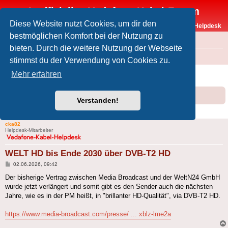
Inoffizielles Vodafone-Kabel-Forum
Diese Website nutzt Cookies, um dir den
Vodafone-Kabel-Helpdesk
bestmöglichen Komfort bei der Nutzung zu
FAQ
bieten. Durch die weitere Nutzung der Webseite
Foren-Übersicht
Offtopic
Medien
stimmst du der Verwendung von Cookies zu.
WELT HD bis Ende 2030 über DVB-T2 HD
Mehr erfahren
Forumsregeln
Forenregeln
Verstanden!
1 Beitrag • Seite
1
von
1
cka82
Helpdesk-Mitarbeiter
WELT HD bis Ende 2030 über DVB-T2 HD
Beitrag
02.06.2026, 09:42
Der bisherige Vertrag zwischen Media Broadcast und der WeltN24 GmbH
wurde jetzt verlängert und somit gibt es den Sender auch die nächsten
Jahre, wie es in der PM heißt, in "brillanter HD-Qualität", via DVB-T2 HD.
https://www.media-broadcast.com/presse/ ... xblz-lme2a