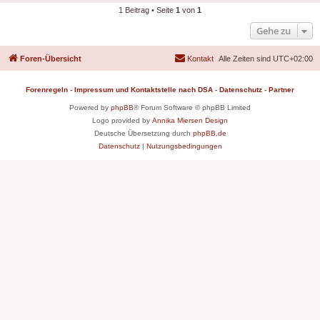
1 Beitrag • Seite
1
von
1
Gehe zu
Foren-Übersicht
Kontakt
Alle Zeiten sind
UTC+02:00
Forenregeln
-
Impressum und Kontaktstelle nach DSA
-
Datenschutz
-
Partner
Powered by
phpBB
® Forum Software © phpBB Limited
Logo provided by
Annika Miersen Design
Deutsche Übersetzung durch
phpBB.de
Datenschutz
|
Nutzungsbedingungen