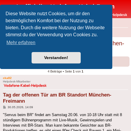
Inoffizielles Vodafone-Kabel-Forum
Diese Website nutzt Cookies, um dir den
Vodafone-Kabel-Helpdesk
bestmöglichen Komfort bei der Nutzung zu
FAQ
bieten. Durch die weitere Nutzung der Webseite
Foren-Übersicht
Offtopic
Medien
stimmst du der Verwendung von Cookies zu.
Tag der offenen Tür am BR Standort München-
Mehr erfahren
Freimann
Verstanden!
Forumsregeln
Forenregeln
4 Beiträge • Seite
1
von
1
cka82
Helpdesk-Mitarbeiter
Tag der offenen Tür am BR Standort München-
Freimann
Beitrag
30.05.2026, 14:09
"Servus beim BR" findet am Samstag 20.06. von 10-18 Uhr statt mit 8
stündigem Bühnenprogramm mit Live-Musik, Gewinnspielen und
Interviews mit BR-Stars. Man kann bekannte Gesichter aus BR-
Produktionen treffen, es gibt einen 80er Check mit Bayern 1, ein Mini-