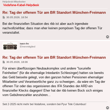
Helpdesk-Mitarbeiter
Re: Tag der offenen Tür am BR Standort München-Freimann
Beitrag
30.05.2026, 16:54
Bei der finanziellen Situation des rbb ist aber auch irgendwie
nachvollziehbar, dass man eher keinen pompösen Tag der offenen Tür
veranstaltet.
twen-fm
Ehrenmitglied
Re: Tag der offenen Tür am BR Standort München-Freimann
Beitrag
30.05.2026, 18:06
Für einen überflüssigen Neubaukomplex und andere "luxurielle
Feinheiten" (für die ehemalige Intedantin Schlesinger) hatten sie bereits
das Geld beiseite gelegt, von den ganzen hohen Pensionen ehemaliger
Mitarbeiter und Verantwortliche ganz zu schweigen...da wäre ein Tag der
offenen Tür oder das organisieren des IFA Standes der ARD ein
finanzieller Klecks dagegen! Eher hat der rbb keinen Bock sich einiges
vom Gebührenzahler anzuhören...
Seit 2-2025 nicht mehr bei Vodafone, sondern bei Pyur Tele Columbus!