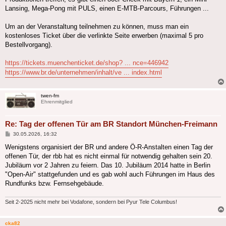
Lansing, Mega-Pong mit PULS, einen E-MTB-Parcours, Führungen ...
Um an der Veranstaltung teilnehmen zu können, muss man ein
kostenloses Ticket über die verlinkte Seite erwerben (maximal 5 pro
Bestellvorgang).
https://tickets.muenchenticket.de/shop? ... nce=446942
https://www.br.de/unternehmen/inhalt/ve ... index.html
twen-fm
Ehrenmitglied
Re: Tag der offenen Tür am BR Standort München-Freimann
Beitrag
30.05.2026, 16:32
Wenigstens organisiert der BR und andere Ö-R-Anstalten einen Tag der
offenen Tür, der rbb hat es nicht einmal für notwendig gehalten sein 20.
Jubiläum vor 2 Jahren zu feiern. Das 10. Jubiläum 2014 hatte in Berlin
"Open-Air" stattgefunden und es gab wohl auch Führungen im Haus des
Rundfunks bzw. Fernsehgebäude.
Seit 2-2025 nicht mehr bei Vodafone, sondern bei Pyur Tele Columbus!
cka82