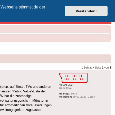
 Webseite stimmst du der
Vodafone-Kabel-Helpdesk
Verstanden!
1 Beitrag • Seite
1
von
1
V0DAF0N3
leisten, auf Smart TVs und anderen
Kabelfreak
annten 'Public Value'-Liste der
Beiträge:
1603
RW hat die zuständige
Registriert:
26.02.2020, 21:54
erwaltungsgericht in Münster in
für erforderlichen Voraussetzungen
erwaltungsgericht zugelassen.