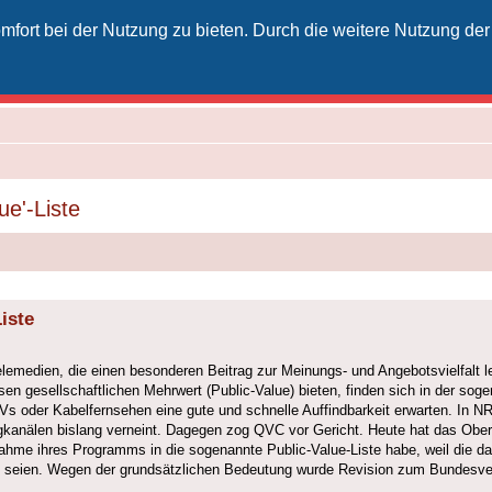
fort bei der Nutzung zu bieten. Durch die weitere Nutzung der
izielles Vodafone-Kabel-Forum
unkt für Kabelkunden von Vodafone - von Kunden für Kunden
ue'-Liste
iste
lemedien, die einen besonderen Beitrag zur Meinungs- und Angebotsvielfalt 
en gesellschaftlichen Mehrwert (Public-Value) bieten, finden sich in der sogen
TVs oder Kabelfernsehen eine gute und schnelle Auffindbarkeit erwarten. In N
kanälen bislang verneint. Dagegen zog QVC vor Gericht. Heute hat das Ober­v
me ih­res Programms in die sogenannte Public-Value-Liste habe, weil die da
füllt seien. Wegen der grundsätzlichen Bedeutung wurde Revision zum Bundesv