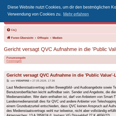
Diese Website nutzt Cookies, um dir den bestmöglichen Kom
Inoff
Verwendung von Cookies zu.
Mehr erfahren
Der Treffp
FAQ
Foren-Übersicht
Offtopic
Medien
Gericht versagt QVC Aufnahme in die 'Public Val
Forumsregeln
Forenregeln
Gericht versagt QVC Aufnahme in die 'Public Value'-L
Beitrag
von
V0DAF0N3
»
27.05.2026, 17:36
Laut Medienstaatsvertrag sollen Bewegtbild- und Audioangebote sowie Te
Benutzeroberflächen leicht auffindbar sein. Sender und Angebote, die dies
Medienanstalten. Wer darin enthalten ist, darf von Anbietern von Smart-
Landesmedienanstalt dies für QVC und andere Anbieter von Teleshopping
einem Grundsatzurteil entschieden, dass QVC keinen Anspruch auf Aufnah
des Medienstaatsvertrags wohl nur teilweise, nicht aber vollständig er
Aktenzeichen: 13 A 2858/24 (I. Instanz VG Düsseldorf 27 K 4656/22)