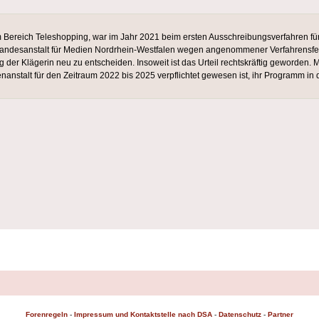
Bereich Teleshopping, war im Jahr 2021 beim ersten Ausschreibungsverfahren für
ie Landesanstalt für Medien Nord­rhein-Westfalen wegen angenommener Verfahrensf
r Kläge­rin neu zu entscheiden. Insoweit ist das Urteil rechtskräftig geworden. Mi
nanstalt für den Zeitraum 2022 bis 2025 verpflichtet gewesen ist, ihr Programm in
Forenregeln
-
Impressum und Kontaktstelle nach DSA
-
Datenschutz
-
Partner