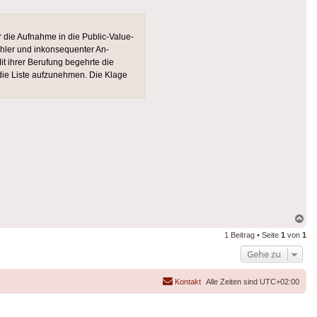
 die Aufnahme in die Public-Value-
ehler und inkonsequenter An­
t ihrer Beru­fung begehrte die
 die Liste aufzunehmen. Die Klage
Na
ob
1 Beitrag • Seite
1
von
1
Gehe zu
Kontakt
Alle Zeiten sind
UTC+02:00