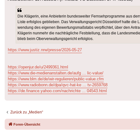
Die Klägerin, eine Anbieterin bundesweiter Fernsehprogramme aus dem 
Liste erfolglos geblie­ben. Das Verwaltungsgericht Düsseldorf hatte d
wendung des eigenen Bewertungsmaßstabs verpflichtet, über den Antrag de
Klägerin nunmehr die nachträgliche Feststellung, dass die Landes­medie
blieb beim Oberverwaltungsgericht erfolglos.
https://www.justiz.nrw/presse/2026-05-27
https://openjur.de/u/2499361.html
https://www.die-medienanstalten.de/aufg ... lic-value/
https://www.blm.de/de/wir-regulieren/public-value.cfm
https://www.radiobonn.de/dpa/qvc-hat-ke ... tv-2659768
https://de.finance.yahoo.com/nachrichte ... 04543.html
Zurück zu „Medien“
Foren-Übersicht