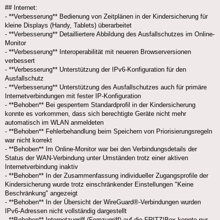
## Internet:
- **Verbesserung** Bedienung von Zeitplänen in der Kindersicherung für
kleine Displays (Handy, Tablets) überarbeitet
- **Verbesserung** Detailliertere Abbildung des Ausfallschutzes im Online-
Monitor
- **Verbesserung** Interoperabilität mit neueren Browserversionen
verbessert
- **Verbesserung** Unterstützung der IPv6-Konfiguration für den
Ausfallschutz
- **Verbesserung** Unterstützung des Ausfallschutzes auch für primäre
Internetverbindungen mit fester IP-Konfiguration
- **Behoben** Bei gesperrtem Standardprofil in der Kindersicherung
konnte es vorkommen, dass sich berechtigte Geräte nicht mehr
automatisch im WLAN anmeldeten
- **Behoben** Fehlerbehandlung beim Speichern von Priorisierungsregeln
war nicht korrekt
- **Behoben** Im Online-Monitor war bei den Verbindungsdetails der
Status der WAN-Verbindung unter Umständen trotz einer aktiven
Internetverbindung inaktiv
- **Behoben** In der Zusammenfassung individueller Zugangsprofile der
Kindersicherung wurde trotz einschränkender Einstellungen "Keine
Beschränkung" angezeigt
- **Behoben** In der Übersicht der WireGuard®-Verbindungen wurden
IPv6-Adressen nicht vollständig dargestellt
- **Behoben** Internetzugriff (Fernzugriff) auf die FRITZ!Box konnte nur