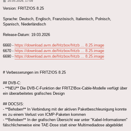
Beitrag
20.05.2026, 17:09
Version: FRITZ!OS 8.25
Sprache: Deutsch, Englisch, Französisch, Italienisch, Polnisch,
Spanisch, Niederländisch
Release-Datum: 19.03.2026
6660 -
https://download.avm.de/fritzbox/fritzb ... 8.25.image
6670 -
https://download.avm.de/fritzbox/fritzb ... 8.25.image
6690 -
https://download.avm.de/fritzbox/fritzb ... 8.25.image
# Verbesserungen im FRITZ!OS 8.25
## DVB-C:
- **NEU** Die DVB-C-Funktion der FRITZ!Box-Cable-Modelle verfügt über
ein überarbeitetes grafisches Design
## DOCSIS:
- **Behoben** In Verbindung mit der aktiven Paketbeschleunigung konnte
es zu einem Verlust von ICMP-Paketen kommen
- **Behoben** In der grafischen Übersicht war unter "Kabel-Informationen"
fälschlicherweise eine TAE-Dose statt einer Multimediadose abgebildet