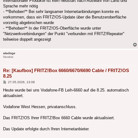
internationaler Produkte ist kein Neustart nach Auswahl von Land und
Sprache mehr nötig
- **Behoben** Bei sehr langsamer Internetanbindungen konnte es
vorkommen, dass ein FRITZ!OS-Update über die Benutzeroberfläche
vorzeitig abgebrochen wurde
- **Behoben** In der FRITZ!OS-Oberfläche wurde unter
"Netzwerkverbindungen" der Punkt "verbunden mit FRITZ!Repeater"
teilweise doppelt angezeigt
wladisge
Newbie
Re: [Kaufbox] FRITZ!Box 6660/6670/6690 Cable / FRITZ!OS
8.25
Beitrag
27.05.2026, 13:08
Heute wurde bei uns Vodafone-FB Leih-6660 auf die 8.25. automatisch
aktualisiert.
Vodafone West Hessen, privatanschluss.
Das FRITZ!OS Ihrer FRITZ!Box 6660 Cable wurde aktualisiert.
Das Update erfolgte durch Ihren Internetanbieter.