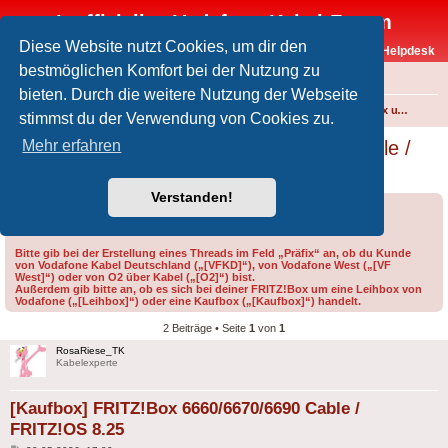
Inoffizielles Vodafone-Kabel-Forum
Diese Website nutzt Cookies, um dir den
Vodafone-Kabel-Helpdesk
bestmöglichen Komfort bei der Nutzung zu
FAQ
bieten. Durch die weitere Nutzung der Webseite
Foren-Übersicht
Internet und Telefon über Kabel
Technik (WLAN-Router, Kabelmodems, Verkabelung...)
FRITZ!Box und weitere Produkte von FRITZ! (ehem. AVM)
stimmst du der Verwendung von Cookies zu.
[Kaufbox] FRITZ!Box 6660/6670/6690 Cable /
Mehr erfahren
FRITZ!OS 8.25
Verstanden!
Forumsregeln
Forenregeln
Bitte gib bei der Erstellung eines Threads im Feld „Präfix“ an, ob du Kunde
von Vodafone Kabel Deutschland („[VFKD]“), von Vodafone West („[VF
West]“) oder von O2 über Kabel („[O2]“) bist.
Außerdem gib bitte an, ob es sich bei deiner FRITZ!Box um eine Leihbox von
Vodafone („[Leihbox]“) oder eine Kaufbox („[Kaufbox]“) handelt.
2 Beiträge • Seite
1
von
1
RosaRiese_TK
Kabelexperte
[Kaufbox] FRITZ!Box 6660/6670/6690 Cable /
FRITZ!OS 8.25