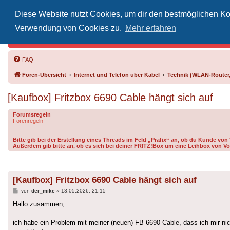
Diese Website nutzt Cookies, um dir den bestmöglichen Kom
Inoff
Verwendung von Cookies zu.
Mehr erfahren
Der Treffp
FAQ
Foren-Übersicht
Internet und Telefon über Kabel
Technik (WLAN-Router,
[Kaufbox] Fritzbox 6690 Cable hängt sich auf
Forumsregeln
Forenregeln
Bitte gib bei der Erstellung eines Threads im Feld „Präfix“ an, ob du Kunde vo
Außerdem gib bitte an, ob es sich bei deiner FRITZ!Box um eine Leihbox von Vo
[Kaufbox] Fritzbox 6690 Cable hängt sich auf
Beitrag
von
der_mike
»
13.05.2026, 21:15
Hallo zusammen,
ich habe ein Problem mit meiner (neuen) FB 6690 Cable, dass ich mir ni