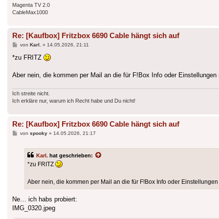
Magenta TV 2.0
CableMax1000
Re: [Kaufbox] Fritzbox 6690 Cable hängt sich auf
Beitrag
von
Karl.
»
14.05.2026, 21:11
*zu FRITZ
Aber nein, die kommen per Mail an die für F!Box Info oder Einstellungen 
Ich streite nicht.
Ich erkläre nur, warum ich Recht habe und Du nicht!
Re: [Kaufbox] Fritzbox 6690 Cable hängt sich auf
Beitrag
von
spooky
»
14.05.2026, 21:17
Karl.
hat geschrieben:
*zu FRITZ
Aber nein, die kommen per Mail an die für F!Box Info oder Einstellungen 
Ne… ich habs probiert:
IMG_0320.jpeg