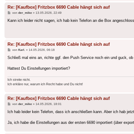
Re: [Kaufbox] Fritzbox 6690 Cable hängt sich auf
Beitrag
von
der_mike
»
13.05.2026, 22:49
Kann ich leider nicht sagen, ich hab kein Telefon an die Box angeschlos
Re: [Kaufbox] Fritzbox 6690 Cable hängt sich auf
Beitrag
von
Karl.
»
14.05.2026, 06:18
Schließ mal eins an, richte ggf. den Push Service noch ein und guck, ob d
Hattest Du Einstellungen importiert?
Ich streite nicht.
Ich erkläre nur, warum ich Recht habe und Du nicht!
Re: [Kaufbox] Fritzbox 6690 Cable hängt sich auf
Beitrag
von
der_mike
»
14.05.2026, 18:01
Ich hab leider kein Telefon, dass ich anschließen kann. Aber ich hab jetz
Ja, ich habe die Einstellungen aus der ersten 6690 importiert (über expor