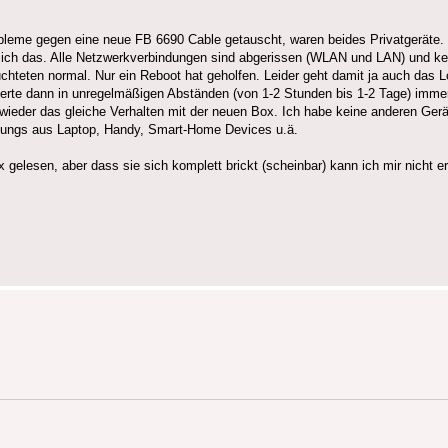
leme gegen eine neue FB 6690 Cable getauscht, waren beides Privatgeräte. S
e ich das. Alle Netzwerkverbindungen sind abgerissen (WLAN und LAN) und ke
eten normal. Nur ein Reboot hat geholfen. Leider geht damit ja auch das Lo
rte dann in unregelmäßigen Abständen (von 1-2 Stunden bis 1-2 Tage) immer
wieder das gleiche Verhalten mit der neuen Box. Ich habe keine anderen Gerä
chungs aus Laptop, Handy, Smart-Home Devices u.ä.
lesen, aber dass sie sich komplett brickt (scheinbar) kann ich mir nicht er