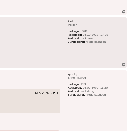
Na
ob
Karl.
Insider
Beiträge:
8902
Registriert:
05.10.2018, 17:08
Wohnort:
Balkonien
Bundesland:
Niedersachsen
Na
ob
spooky
Ehrenmitglied
Beiträge:
13975
Registriert:
02.06.2006, 11:20
Wohnort:
Wolfsburg
14.05.2026, 21:11
Bundesland:
Niedersachsen