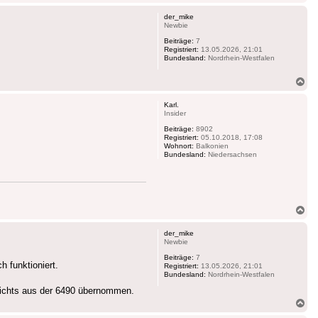
ob
der_mike
Newbie
Beiträge:
7
Registriert:
13.05.2026, 21:01
Bundesland:
Nordrhein-Westfalen
Na
ob
Karl.
Insider
Beiträge:
8902
Registriert:
05.10.2018, 17:08
Wohnort:
Balkonien
Bundesland:
Niedersachsen
Na
ob
der_mike
Newbie
Beiträge:
7
h funktioniert.
Registriert:
13.05.2026, 21:01
Bundesland:
Nordrhein-Westfalen
, nichts aus der 6490 übernommen.
Na
ob