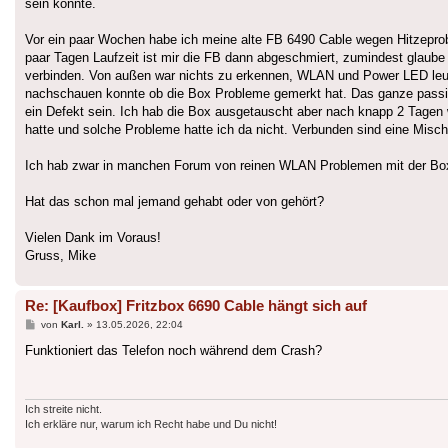
sein könnte.
Vor ein paar Wochen habe ich meine alte FB 6490 Cable wegen Hitzeprob
paar Tagen Laufzeit ist mir die FB dann abgeschmiert, zumindest glaub
verbinden. Von außen war nichts zu erkennen, WLAN und Power LED leucht
nachschauen konnte ob die Box Probleme gemerkt hat. Das ganze passie
ein Defekt sein. Ich hab die Box ausgetauscht aber nach knapp 2 Tagen 
hatte und solche Probleme hatte ich da nicht. Verbunden sind eine Mis
Ich hab zwar in manchen Forum von reinen WLAN Problemen mit der Box ge
Hat das schon mal jemand gehabt oder von gehört?
Vielen Dank im Voraus!
Gruss, Mike
Re: [Kaufbox] Fritzbox 6690 Cable hängt sich auf
Beitrag
von
Karl.
»
13.05.2026, 22:04
Funktioniert das Telefon noch während dem Crash?
Ich streite nicht.
Ich erkläre nur, warum ich Recht habe und Du nicht!