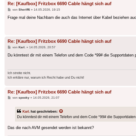
Re: [Kaufbox] Fritzbox 6690 Cable hängt sich auf
Beitrag
von
Sheriff6
»
14.05.2026, 19:15
Frage mal deine Nachbarn die auch das Internet über Kabel beziehen auc
Re: [Kaufbox] Fritzbox 6690 Cable hängt sich auf
Beitrag
von
Karl.
»
14.05.2026, 20:57
Du könntest dir mit einem Telefon und dem Code *99# die Supportdaten per
Ich streite nicht.
Ich erkläre nur, warum ich Recht habe und Du nicht!
Re: [Kaufbox] Fritzbox 6690 Cable hängt sich auf
Beitrag
von
spooky
»
14.05.2026, 21:07
Karl.
hat geschrieben:
Du könntest dir mit einem Telefon und dem Code *99# die Supportdaten pe
Das die nach AVM gesendet werden ist bekannt?