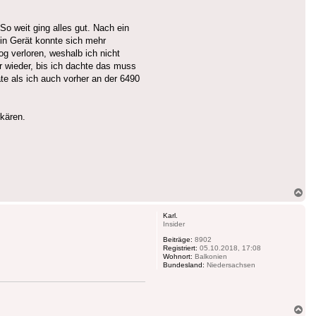
o weit ging alles gut. Nach ein
in Gerät konnte sich mehr
g verloren, weshalb ich nicht
 wieder, bis ich dachte das muss
te als ich auch vorher an der 6490
kären.
Na
ob
Karl.
Insider
Beiträge:
8902
Registriert:
05.10.2018, 17:08
Wohnort:
Balkonien
Bundesland:
Niedersachsen
Na