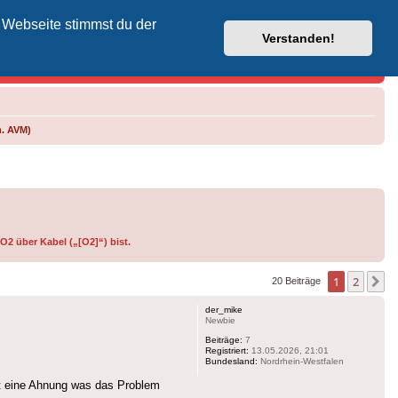
 Webseite stimmst du der
Vodafone-Kabel-Helpdesk
Verstanden!
m. AVM)
O2 über Kabel („[O2]“) bist.
1
2
N
20 Beiträge
der_mike
Newbie
Beiträge:
7
Registriert:
13.05.2026, 21:01
Bundesland:
Nordrhein-Westfalen
st eine Ahnung was das Problem