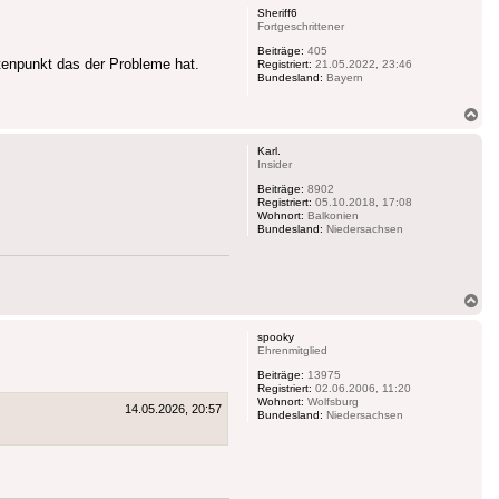
Sheriff6
Fortgeschrittener
Beiträge:
405
tenpunkt das der Probleme hat.
Registriert:
21.05.2022, 23:46
Bundesland:
Bayern
Na
ob
Karl.
Insider
Beiträge:
8902
Registriert:
05.10.2018, 17:08
Wohnort:
Balkonien
Bundesland:
Niedersachsen
Na
ob
spooky
Ehrenmitglied
Beiträge:
13975
Registriert:
02.06.2006, 11:20
Wohnort:
Wolfsburg
14.05.2026, 20:57
Bundesland:
Niedersachsen