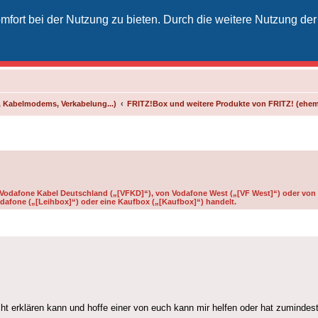
fort bei der Nutzung zu bieten. Durch die weitere Nutzung der
izielles Vodafone-Kabel-Forum
unkt für Kabelkunden von Vodafone - von Kunden für Kunden
 Kabelmodems, Verkabelung...)
FRITZ!Box und weitere Produkte von FRITZ! (ehe
n Vodafone Kabel Deutschland („[VFKD]“), von Vodafone West („[VF West]“) oder von 
dafone („[Leihbox]“) oder eine Kaufbox („[Kaufbox]“) handelt.
cht erklären kann und hoffe einer von euch kann mir helfen oder hat zuminde