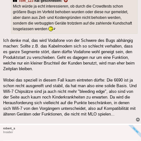
Tom_123
hat geschrieben:
Mich würde ja echt interessieren, ob durch die Crowdtests schon
größere Bugs im Vorfeld behoben wurden oder diese nur gemeldet,
aber dann aus Zeit- und Kostengründen nicht behoben werden,
sondern die verbuggten Geräte trotzdem auf die zahlende Kundschaft
losgelassen werden
Ich denke mal, das wird Vodafone von der Schwere des Bugs abhängig
machen: Sollte z.B. das Kabelmodem sich so schlecht verhalten, dass
es ganze Segmente stört, dann dürfte Vodafone wohl geneigt sein, den
Produktstart zu verschieben. Geht es dagegen nur um eine Funktion,
welche nur ein kleiner Bruchteil der Kunden benutzt, wird man eher beim
Zeitplan bleiben.
Wobei das speziell in diesem Fall kaum eintreten dürfte: Die 6690 ist ja
schon recht ausgereift und stabil, da hat man also eine solide Basis. Und
Wifi-7 Chipsätze sind ja auch nicht mehr "bleeding edge", also sind von
der Seite auch kaum noch Kinderkrankheiten zu erwarten. Da wird die
Herausforderung sich vielleicht auf die Punkte beschränken, in denen
sich Wifi-7 von den Vorgängern unterscheidet, also auf Kompatibilität mit
älteren Geräten oder Funktionen, die nicht mit MLO spielen...
robert_s
Insider