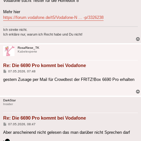
Vodafone sucht Tester für die Homebox 8
Mehr hier
https://forum.vodafone.de/t5/Vodafone-N ... -p/3326238
Ich streite nicht.
Ich erkläre nur, warum ich Recht habe und Du nicht!
RosaRiese_TK
Kabelexperte
Re: Die 6690 Pro kommt bei Vodafone
Beitrag
07.05.2026, 07:48
gestern Zusage per Mail für Crowdtest der FRITZ!Box 6690 Pro erhalten
DarkStar
Insider
Re: Die 6690 Pro kommt bei Vodafone
Beitrag
07.05.2026, 08:47
Aber anscheinend nicht gelesen das man darüber nicht Sprechen darf