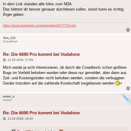
In dem Link standen alle Infos zum NDA.
Das hättest dir besser genauer durchlesen sollen, sonst kann es richtig
Ärger geben.
https://www.dslreports.com/speedtest/4177775.png
Tom_123
Kabelfreak
Re: Die 6690 Pro kommt bei Vodafone
Beitrag
11.05.2026, 17:09
Mich würde ja echt interessieren, ob durch die Crowdtests schon größere
Bugs im Vorfeld behoben wurden oder diese nur gemeldet, aber dann aus
Zeit- und Kostengründen nicht behoben werden, sondern die verbuggten
Geräte trotzdem auf die zahlende Kundschaft losgelassen werden
robert_s
Insider
Re: Die 6690 Pro kommt bei Vodafone
Beitrag
11.05.2026, 18:20