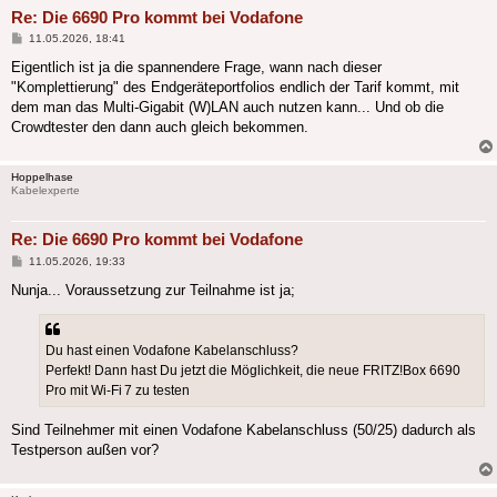
Re: Die 6690 Pro kommt bei Vodafone
Beitrag
11.05.2026, 18:41
Eigentlich ist ja die spannendere Frage, wann nach dieser
"Komplettierung" des Endgeräteportfolios endlich der Tarif kommt, mit
dem man das Multi-Gigabit (W)LAN auch nutzen kann... Und ob die
Crowdtester den dann auch gleich bekommen.
Hoppelhase
Kabelexperte
Re: Die 6690 Pro kommt bei Vodafone
Beitrag
11.05.2026, 19:33
Nunja... Voraussetzung zur Teilnahme ist ja;
Du hast einen Vodafone Kabelanschluss?
Perfekt! Dann hast Du jetzt die Möglichkeit, die neue FRITZ!Box 6690
Pro mit Wi‑Fi 7 zu testen
Sind Teilnehmer mit einen Vodafone Kabelanschluss (50/25) dadurch als
Testperson außen vor?