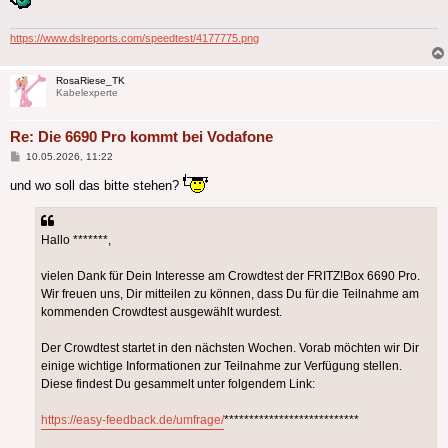
https://www.dslreports.com/speedtest/4177775.png
RosaRiese_TK
Kabelexperte
Re: Die 6690 Pro kommt bei Vodafone
Beitrag
10.05.2026, 11:22
und wo soll das bitte stehen?
Hallo *******,
vielen Dank für Dein Interesse am Crowdtest der FRITZ!Box 6690 Pro.
Wir freuen uns, Dir mitteilen zu können, dass Du für die Teilnahme am
kommenden Crowdtest ausgewählt wurdest.
Der Crowdtest startet in den nächsten Wochen. Vorab möchten wir Dir
einige wichtige Informationen zur Teilnahme zur Verfügung stellen.
Diese findest Du gesammelt unter folgendem Link:
https://easy-feedback.de/umfrage/
***************************