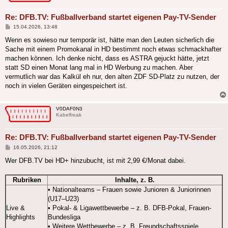
Re: DFB.TV: Fußballverband startet eigenen Pay-TV-Sender
Beitrag
15.04.2026, 13:48
Wenn es sowieso nur temporär ist, hätte man den Leuten sicherlich die
Sache mit einem Promokanal in HD bestimmt noch etwas schmackhafter
machen können. Ich denke nicht, dass es ASTRA gejuckt hätte, jetzt
statt SD einen Monat lang mal in HD Werbung zu machen. Aber
vermutlich war das Kalkül eh nur, den alten ZDF SD-Platz zu nutzen, der
noch in vielen Geräten eingespeichert ist.
V0DAF0N3
Kabelfreak
Re: DFB.TV: Fußballverband startet eigenen Pay-TV-Sender
Beitrag
16.05.2026, 21:12
Wer DFB.TV bei HD+ hinzubucht, ist mit 2,99 €/Monat dabei.
Rubriken
Inhalte, z. B.
• Nationalteams – Frauen sowie Junioren & Juniorinnen
(U17–U23)
Live &
• Pokal- & Ligawettbewerbe – z. B. DFB-Pokal, Frauen-
Highlights
Bundesliga
• Weitere Wettbewerbe – z. B. Freundschaftsspiele,