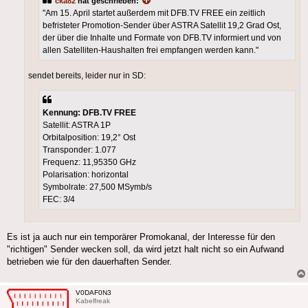
cka82
hat geschrieben:
"Am 15. April startet außerdem mit DFB.TV FREE ein zeitlich
befristeter Promotion-Sender über ASTRA Satellit 19,2 Grad Ost,
der über die Inhalte und Formate von DFB.TV informiert und von
allen Satelliten-Haushalten frei empfangen werden kann."
sendet bereits, leider nur in SD:
Kennung: DFB.TV FREE
Satellit: ASTRA 1P
Orbitalposition: 19,2° Ost
Transponder: 1.077
Frequenz: 11,95350 GHz
Polarisation: horizontal
Symbolrate: 27,500 MSymb/s
FEC: 3/4
Es ist ja auch nur ein temporärer Promokanal, der Interesse für den
"richtigen" Sender wecken soll, da wird jetzt halt nicht so ein Aufwand
betrieben wie für den dauerhaften Sender.
V0DAF0N3
Kabelfreak