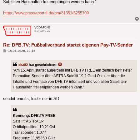
Satelliten-Haushalten frei empfangen werden kann."
https://www.presseportal.de/pm/81351/6255709
V0DAF0N3
Kabelfreak
Re: DFB.TV: Fußballverband startet eigenen Pay-TV-Sender
Beitrag
15.04.2026, 13:15
cka82
hat geschrieben:
"Am 15. April startet außerdem mit DFB.TV FREE ein zeitlich befristeter
Promotion-Sender über ASTRA Satellit 19,2 Grad Ost, der über die
Inhalte und Formate von DFB.TV informiert und von allen Satelliten-
Haushalten frei empfangen werden kann."
sendet bereits, leider nur in SD:
Kennung: DFB.TV FREE
Satellit: ASTRA 1P
Orbitalposition: 19,2° Ost
Transponder: 1.077
Frequenz: 11,95350 GHz