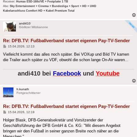
Receiver:
Humax ESD-160c/VE + Festplatte 1 TB
Abo:
Sky Entertainment + Cinema + Bundesliga + Sport + HD + UHD
Kabelanschluss Comfort HD + Kabel Premium Total
andi410
Görlitzer Witzkanone
Re: DFB.TV: Fußballverband startet eigenen Pay-TV-Sender
Beitrag
15.04.2026, 12:13
Vielleicht kommt das alles noch später. Bei VOXup und Bild TV kamen
die Trailer auch später zu VDF, obwohl die schon lange On-Air waren...
andi410 bei
Facebook
und
Youtube
h.kunath
Fortgeschrittener
Re: DFB.TV: Fußballverband startet eigenen Pay-TV-Sender
Beitrag
15.04.2026, 12:19
Holger Blask, DFB-Generalsekretär und Vorsitzender der
Geschäftsführung der DFB GmbH & Co. KG: "Mit diesem Angebot
bringen wir den Fußball in seiner ganzen Breite noch näher an die
Menschen."