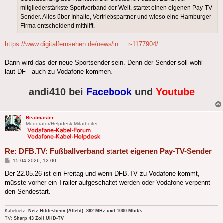
mitgliederstärkste Sportverband der Welt, startet einen eigenen Pay-TV-
Sender. Alles über Inhalte, Vertriebspartner und wieso eine Hamburger
Firma entscheidend mithilft.
https://www.digitalfernsehen.de/news/in ... r-1177904/
Dann wird das der neue Sportsender sein. Denn der Sender soll wohl -
laut DF - auch zu Vodafone kommen.
andi410 bei
Facebook
und
Youtube
Beatmaster
Moderator/Helpdesk-Mitarbeiter
Re: DFB.TV: Fußballverband startet eigenen Pay-TV-Sender
Beitrag
15.04.2026, 12:00
Der 22.05.26 ist ein Freitag und wenn DFB.TV zu Vodafone kommt,
müsste vorher ein Trailer aufgeschaltet werden oder Vodafone verpennt
den Sendestart.
Kabelnetz:
Netz Hildesheim (Alfeld). 862 MHz und 1000 Mbit/s
TV:
Sharp 43 Zoll UHD-TV