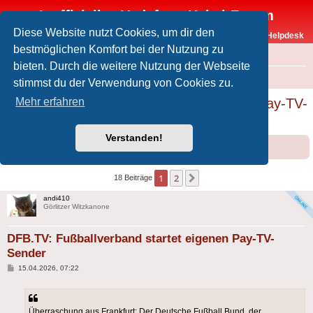
Inoffizielles Vodafone-Kabel-Forum
Diese Website nutzt Cookies, um dir den
Vodafone-Kabel-Helpdesk
bestmöglichen Komfort bei der Nutzung zu
FAQ
bieten. Durch die weitere Nutzung der Webseite
Foren-Übersicht
Offtopic
Medien
stimmst du der Verwendung von Cookies zu.
DFB.TV: Fußballverband startet eigenen Pay-TV-
Mehr erfahren
Sender
Verstanden!
Forumsregeln
Forenregeln
1
2
Nächste
18 Beiträge
andi410
Görlitzer Witzkanone
DFB.TV: Fußballverband startet eigenen Pay-TV-
Sender
Beitrag
15.04.2026, 07:22
Überraschung aus Frankfurt: Der Deutsche Fußball Bund, der