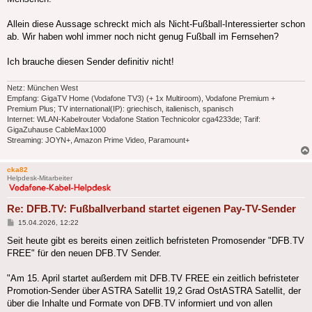
Allein diese Aussage schreckt mich als Nicht-Fußball-Interessierter schon
ab. Wir haben wohl immer noch nicht genug Fußball im Fernsehen?
Ich brauche diesen Sender definitiv nicht!
Netz: München West
Empfang: GigaTV Home (Vodafone TV3) (+ 1x Multiroom), Vodafone Premium +
Premium Plus; TV international(IP): griechisch, italienisch, spanisch
Internet: WLAN-Kabelrouter Vodafone Station Technicolor cga4233de; Tarif:
GigaZuhause CableMax1000
Streaming: JOYN+, Amazon Prime Video, Paramount+
cka82
Helpdesk-Mitarbeiter
Re: DFB.TV: Fußballverband startet eigenen Pay-TV-Sender
Beitrag
15.04.2026, 12:22
Seit heute gibt es bereits einen zeitlich befristeten Promosender "DFB.TV
FREE" für den neuen DFB.TV Sender.
"Am 15. April startet außerdem mit DFB.TV FREE ein zeitlich befristeter
Promotion-Sender über ASTRA Satellit 19,2 Grad OstASTRA Satellit, der
über die Inhalte und Formate von DFB.TV informiert und von allen