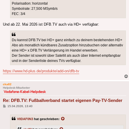
Polarisation: horizontal
Symbolrate: 27,500 MSymb/s
FEC: 3/4
Und ab 22. Mai 2026 ist DFB.TV auch via HD+ verfügbar:
Du kannst DFB.TV bei HD+ ganz einfach zu deinem bestehenden HD+
Abo als monatlich kündbares Zusatzoption hinzubuchen oder alternativ
eine HD+ x DFB.TV Verlängerung im Handel erwerben.
Der Sender ist sowohl über Satellit als auch über Internet empfangbar
und in der Senderliste deines TVs verfügbar.
https://www.hd-plus.de/produkte/add-on/dfb-tv
cka82
Helpdesk-Mitarbeiter
Re: DFB.TV: Fußballverband startet eigenen Pay-TV-Sender
Beitrag
15.04.2026, 13:40
V0DAF0N3
hat geschrieben: