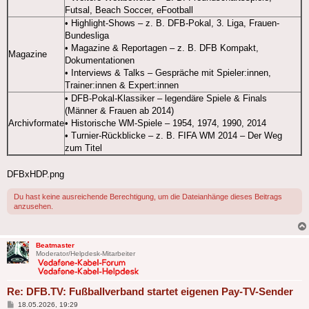
Futsal, Beach Soccer, eFootball
• Highlight-Shows – z. B. DFB-Pokal, 3. Liga, Frauen-
Bundesliga
• Magazine & Reportagen – z. B. DFB Kompakt,
Magazine
Dokumentationen
• Interviews & Talks – Gespräche mit Spieler:innen,
Trainer:innen & Expert:innen
• DFB-Pokal-Klassiker – legendäre Spiele & Finals
(Männer & Frauen ab 2014)
Archivformate
• Historische WM-Spiele – 1954, 1974, 1990, 2014
• Turnier-Rückblicke – z. B. FIFA WM 2014 – Der Weg
zum Titel
DFBxHDP.png
Du hast keine ausreichende Berechtigung, um die Dateianhänge dieses Beitrags
anzusehen.
Beatmaster
Moderator/Helpdesk-Mitarbeiter
Re: DFB.TV: Fußballverband startet eigenen Pay-TV-Sender
Beitrag
18.05.2026, 19:29