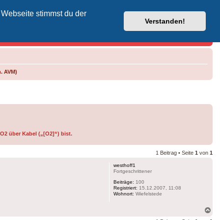
 Webseite stimmst du der
Vodafone-Kabel-Helpdesk
Verstanden!
m. AVM)
O2 über Kabel („[O2]“) bist.
1 Beitrag • Seite
1
von
1
westhoff1
Fortgeschrittener
Beiträge:
100
Registriert:
15.12.2007, 11:08
Wohnort:
Wiefelstede
Na
ob