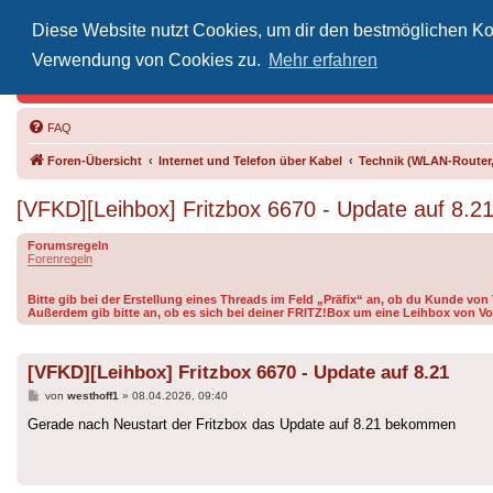
Diese Website nutzt Cookies, um dir den bestmöglichen Kom
Inoff
Verwendung von Cookies zu.
Mehr erfahren
Der Treffp
FAQ
Foren-Übersicht
Internet und Telefon über Kabel
Technik (WLAN-Router,
[VFKD][Leihbox] Fritzbox 6670 - Update auf 8.2
Forumsregeln
Forenregeln
Bitte gib bei der Erstellung eines Threads im Feld „Präfix“ an, ob du Kunde vo
Außerdem gib bitte an, ob es sich bei deiner FRITZ!Box um eine Leihbox von Vo
[VFKD][Leihbox] Fritzbox 6670 - Update auf 8.21
Beitrag
von
westhoff1
»
08.04.2026, 09:40
Gerade nach Neustart der Fritzbox das Update auf 8.21 bekommen