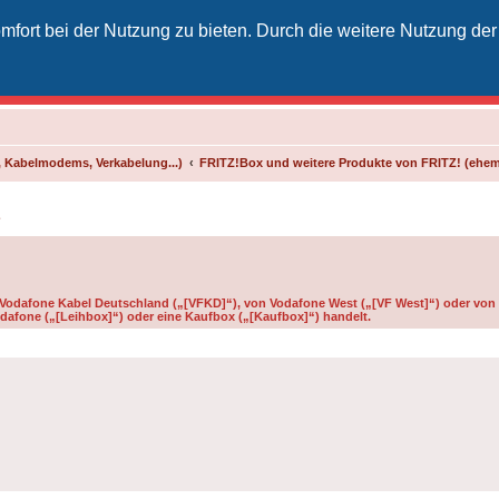
fort bei der Nutzung zu bieten. Durch die weitere Nutzung der
izielles Vodafone-Kabel-Forum
unkt für Kabelkunden von Vodafone - von Kunden für Kunden
 Kabelmodems, Verkabelung...)
FRITZ!Box und weitere Produkte von FRITZ! (ehe
1
n Vodafone Kabel Deutschland („[VFKD]“), von Vodafone West („[VF West]“) oder von 
dafone („[Leihbox]“) oder eine Kaufbox („[Kaufbox]“) handelt.