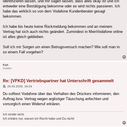
identifizieren lassen, und mir sagen lassen, dass alles okay ist und ich
entweder eine Bestätigung bekomme oder es wird nichts passieren. Ich
habe das wirklich so von dem Vodafone Kundenberater gesagt
bekommen.
Ich habe bis heute keine Rückmeldung bekommen und an meinem
Vertrag hat sich auch nichts geändert. Zumindest in MeinVodafone online
ist alles gleich geblieben.
Soll ich mir Sorgen um einen Betrugsversuch machen? Wie soll man in
so einem Fall vorgehen?
Karl.
Insider
Re: [VFKD] Vertriebspartner hat Unterschrift gesammelt
Beitrag
26.03.2026, 19:24
Du solltest Vodafone über das Verhalten des Drückers informieren, den
Auftrag bzw. Vertrag wegen arglistiger Täuschung anfechten und
vorsorglich einen Widerruf erklären.
Ich streite nicht.
Ich erkläre nur, warum ich Recht habe und Du nicht!