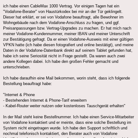
ich habe einen CableMax 1000 Vertrag. Vor einigen Tagen hat ein
"Vodafone-Berater" von Haustürkodex bei mir an der Tür geklingelt.
Dieser hat erklärt, er sei von Vodafone beauftragt, alle Bewohner im
Wohngebäude nach dem Vodafone-Anschluss zu fragen, und ggf.
Preisanpassungen bzw. Vertrag-Upgrades zu machen. Er hat mich nach
meiner Vodafone-Kundennummer, meiner IBAN und meiner Unterschrift
zur Bestätigung gefragt. Da er einen Vodafone-Ausweis mit einer gültigen
VPKN hatte (ich habe diesen fotografiert und online bestätigt), und meine
Daten in der Vodafone-Datenbank direkt auf seinem Tablet gefunden hat,
habe ich seine Seriosität nicht in Frage gestellt. Da waren auch zwei
andere Kollegen dabei. Ich habe den großen Fehler gemacht und
unterschrieben.
Ich habe daraufhin eine Mail bekommen, worin steht, dass ich folgende
Bestellung beauftragt habe:
"Internet & Phone
- Bestehenden Internet & Phone-Tarif erweitern
- Kabel-Router weiter nutzen oder kostenloses Tauschgerät erhalten"
In der Mail steht keine Bestellnummer. Ich habe einen Service-Mitarbeiter
von Vodafone kontaktiert und er meinte, dass eine solche Bestellung im
System nicht eingetragen wurde. Ich habe den Support schriftlich und
nochmal telefonisch kontaktiert, den Berater auch von Vodafone