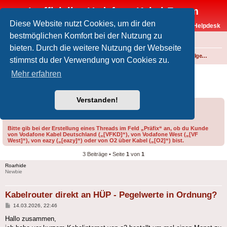
Inoffizielles Vodafone-Kabel-Forum
Diese Website nutzt Cookies, um dir den
Vodafone-Kabel-Helpdesk
bestmöglichen Komfort bei der Nutzung zu
FAQ
bieten. Durch die weitere Nutzung der Webseite
Foren-Übersicht
Internet und Telefon über Kabel
Technik (WLAN-Router, Kabelmodems, Verkabelung...)
Technik allgemein
stimmst du der Verwendung von Cookies zu.
Kabelrouter direkt an HÜP - Pegelwerte in
Mehr erfahren
Ordnung?
Verstanden!
Forumsregeln
Forenregeln
Bitte gib bei der Erstellung eines Threads im Feld „Präfix“ an, ob du Kunde
von Vodafone Kabel Deutschland („[VFKD]“), von Vodafone West („[VF
West]“), von eazy („[eazy]“) oder von O2 über Kabel („[O2]“) bist.
3 Beiträge • Seite
1
von
1
Roarhide
Newbie
Kabelrouter direkt an HÜP - Pegelwerte in Ordnung?
Beitrag
14.03.2026, 22:46
Hallo zusammen,