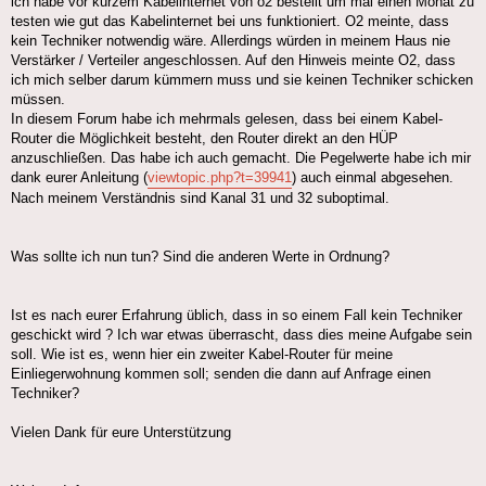
ich habe vor kurzem Kabelinternet von o2 bestellt um mal einen Monat zu
testen wie gut das Kabelinternet bei uns funktioniert. O2 meinte, dass
kein Techniker notwendig wäre. Allerdings würden in meinem Haus nie
Verstärker / Verteiler angeschlossen. Auf den Hinweis meinte O2, dass
ich mich selber darum kümmern muss und sie keinen Techniker schicken
müssen.
In diesem Forum habe ich mehrmals gelesen, dass bei einem Kabel-
Router die Möglichkeit besteht, den Router direkt an den HÜP
anzuschließen. Das habe ich auch gemacht. Die Pegelwerte habe ich mir
dank eurer Anleitung (
viewtopic.php?t=39941
) auch einmal abgesehen.
Nach meinem Verständnis sind Kanal 31 und 32 suboptimal.
Was sollte ich nun tun? Sind die anderen Werte in Ordnung?
Ist es nach eurer Erfahrung üblich, dass in so einem Fall kein Techniker
geschickt wird ? Ich war etwas überrascht, dass dies meine Aufgabe sein
soll. Wie ist es, wenn hier ein zweiter Kabel-Router für meine
Einliegerwohnung kommen soll; senden die dann auf Anfrage einen
Techniker?
Vielen Dank für eure Unterstützung