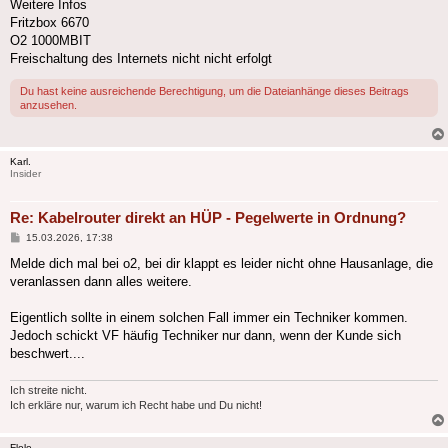
Weitere Infos
Fritzbox 6670
O2 1000MBIT
Freischaltung des Internets nicht nicht erfolgt
Du hast keine ausreichende Berechtigung, um die Dateianhänge dieses Beitrags
anzusehen.
Karl.
Insider
Re: Kabelrouter direkt an HÜP - Pegelwerte in Ordnung?
Beitrag
15.03.2026, 17:38
Melde dich mal bei o2, bei dir klappt es leider nicht ohne Hausanlage, die
veranlassen dann alles weitere.
Eigentlich sollte in einem solchen Fall immer ein Techniker kommen.
Jedoch schickt VF häufig Techniker nur dann, wenn der Kunde sich
beschwert....
Ich streite nicht.
Ich erkläre nur, warum ich Recht habe und Du nicht!
Flole