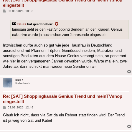
eingestellt
Beitrag
03.03.2026, 10:36
Blue7
hat geschrieben:
langsam geht es den Fast Shopping Sendern an den Kragen. Genius
exklusive wurde ja auch schon zum Jahresende eingestellt.
Inzwischen dürfte auch so gut wie jede Hausfrau in Deutschland
ausreichend mit Pfannen, Töpfen, Gemüseschneidern, Matratzen und
sonstigen Produkten aus dem Hause Genius versorgt sein, so penetrant
wie hier in den vergangenen Jahren geworben wurde. Warte mal ein, zwei
Jahre ab, dann schickt man wieder neue Sender on air.
Blue7
Kabelfreak
Re: [SAT] Shoppingkanäle Genius Trend und meinTVshop
eingestellt
Beitrag
03.03.2026, 12:49
Glaub ich nicht, dass via Sat da ein Reboot statt finden wird. Der Trend
ist ja weg von Sat und Kabel