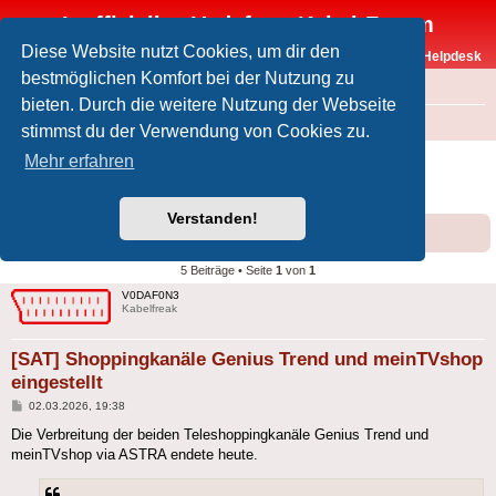
Inoffizielles Vodafone-Kabel-Forum
Diese Website nutzt Cookies, um dir den
Vodafone-Kabel-Helpdesk
bestmöglichen Komfort bei der Nutzung zu
FAQ
bieten. Durch die weitere Nutzung der Webseite
Foren-Übersicht
Offtopic
Medien
stimmst du der Verwendung von Cookies zu.
[SAT] Shoppingkanäle Genius Trend und
Mehr erfahren
meinTVshop eingestellt
Verstanden!
Forumsregeln
Forenregeln
5 Beiträge • Seite
1
von
1
V0DAF0N3
Kabelfreak
[SAT] Shoppingkanäle Genius Trend und meinTVshop
eingestellt
Beitrag
02.03.2026, 19:38
Die Verbreitung der beiden Teleshoppingkanäle Genius Trend und
meinTVshop via ASTRA endete heute.