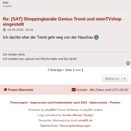
Karl.
Insider
Re: [SAT] Shoppingkanäle Genius Trend und meinTVshop
eingestellt
Beitrag
03.03.2026, 19:18
Ich dachte eher der Trend geht weg von der Hausfrau
Ich streite nicht.
Ich erkläre nur, warum ich Recht habe und Du nicht!
5 Beiträge • Seite
1
von
1
Gehe zu
Foren-Übersicht
Kontakt
Alle Zeiten sind
UTC+02:00
Forenregeln
-
Impressum und Kontaktstelle nach DSA
-
Datenschutz
-
Partner
Powered by
phpBB
® Forum Software © phpBB Limited
Logo provided by
Annika Miersen Design
Deutsche Übersetzung durch
phpBB.de
Datenschutz
|
Nutzungsbedingungen