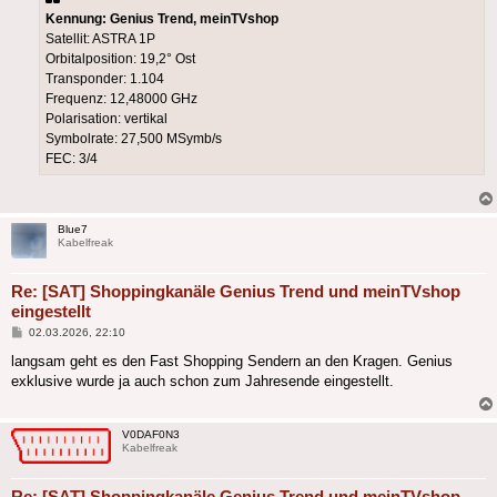
Kennung: Genius Trend, meinTVshop
Satellit: ASTRA 1P
Orbitalposition: 19,2° Ost
Transponder: 1.104
Frequenz: 12,48000 GHz
Polarisation: vertikal
Symbolrate: 27,500 MSymb/s
FEC: 3/4
Blue7
Kabelfreak
Re: [SAT] Shoppingkanäle Genius Trend und meinTVshop
eingestellt
Beitrag
02.03.2026, 22:10
langsam geht es den Fast Shopping Sendern an den Kragen. Genius
exklusive wurde ja auch schon zum Jahresende eingestellt.
V0DAF0N3
Kabelfreak
Re: [SAT] Shoppingkanäle Genius Trend und meinTVshop