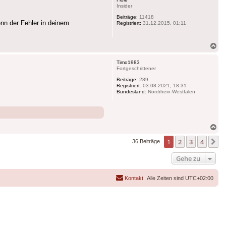
Insider
Beiträge:
11418
enn der Fehler in deinem
Registriert:
31.12.2015, 01:11
Na
ob
Timo1983
Fortgeschrittener
Beiträge:
289
Registriert:
03.08.2021, 18:31
Bundesland:
Nordrhein-Westfalen
Na
ob
1
2
3
4
N
36 Beiträge
Gehe zu
Kontakt
Alle Zeiten sind
UTC+02:00