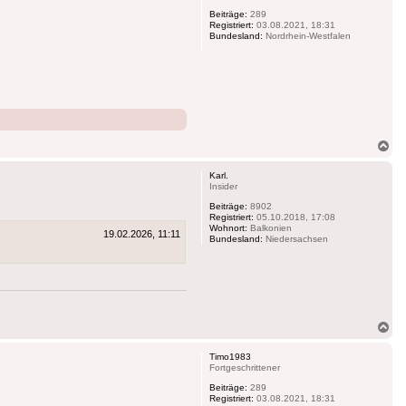
Beiträge:
289
Registriert:
03.08.2021, 18:31
Bundesland:
Nordrhein-Westfalen
Na
ob
Karl.
Insider
Beiträge:
8902
Registriert:
05.10.2018, 17:08
Wohnort:
Balkonien
19.02.2026, 11:11
Bundesland:
Niedersachsen
Na
ob
Timo1983
Fortgeschrittener
Beiträge:
289
Registriert:
03.08.2021, 18:31