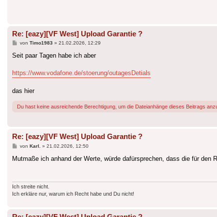
Re: [eazy][VF West] Upload Garantie ?
Beitrag
von
Timo1983
»
21.02.2026, 12:29
Seit paar Tagen habe ich aber
https://www.vodafone.de/stoerung/outagesDetials
das hier
Du hast keine ausreichende Berechtigung, um die Dateianhänge dieses Beitrags anz
Re: [eazy][VF West] Upload Garantie ?
Beitrag
von
Karl.
»
21.02.2026, 12:50
Mutmaße ich anhand der Werte, würde dafürsprechen, dass die für den Rüc
Ich streite nicht.
Ich erkläre nur, warum ich Recht habe und Du nicht!
Re: [eazy][VF West] Upload Garantie ?