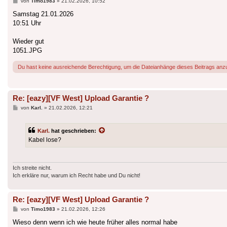
Beitrag
von
Timo1983
»
21.02.2026, 10:52
Samstag 21.01.2026
10:51 Uhr
Wieder gut
1051.JPG
Du hast keine ausreichende Berechtigung, um die Dateianhänge dieses Beitrags anz
Re: [eazy][VF West] Upload Garantie ?
Beitrag
von
Karl.
»
21.02.2026, 12:21
Karl.
hat geschrieben:
Kabel lose?
Ich streite nicht.
Ich erkläre nur, warum ich Recht habe und Du nicht!
Re: [eazy][VF West] Upload Garantie ?
Beitrag
von
Timo1983
»
21.02.2026, 12:26
Wieso denn wenn ich wie heute früher alles normal habe