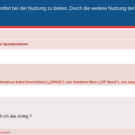
fort bei der Nutzung zu bieten. Durch die weitere Nutzung der
izielles Vodafone-Kabel-Forum
unkt für Kabelkunden von Vodafone - von Kunden für Kunden
und Speedprobleme
n Vodafone Kabel Deutschland („[VFKD]“), von Vodafone West („[VF West]“), von eazy 
 ich das richtig ?
usehen.