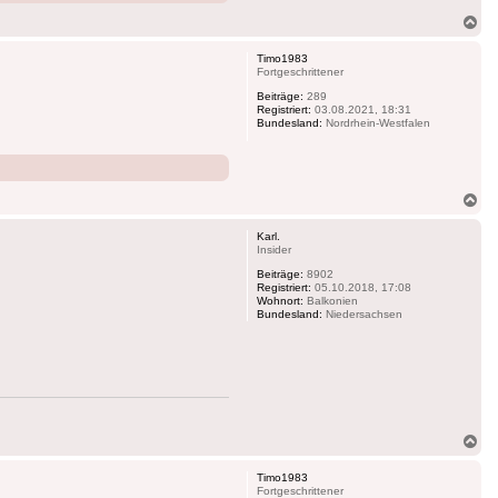
Na
ob
Timo1983
Fortgeschrittener
Beiträge:
289
Registriert:
03.08.2021, 18:31
Bundesland:
Nordrhein-Westfalen
Na
ob
Karl.
Insider
Beiträge:
8902
Registriert:
05.10.2018, 17:08
Wohnort:
Balkonien
Bundesland:
Niedersachsen
Na
ob
Timo1983
Fortgeschrittener