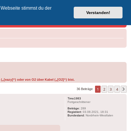
 Webseite stimmst du der
Vodafone-Kabel-Helpdesk
Verstanden!
(„[eazy]“) oder von O2 über Kabel („[O2]“) bist.
1
2
3
4
N
36 Beiträge
Timo1983
Fortgeschrittener
Beiträge:
289
Registriert:
03.08.2021, 18:31
Bundesland:
Nordrhein-Westfalen