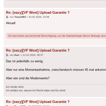
Re: [eazy][VF West] Upload Garantie ?
Beitrag
von
Timo1983
»
20.02.2026, 23:58
Aktuell
Du hast keine ausreichende Berechtigung, um die Dateianhänge dieses Beitrags anz
Re: [eazy][VF West] Upload Garantie ?
Beitrag
von
Karl.
»
21.02.2026, 08:57
Das ist jedenfalls zu wenig.
Aber nur eine Momentaufnahme, zwischendurch müssen 45 mal ankomm
Aber wie sind die Modemwerte?
Ich streite nicht.
Ich erkläre nur, warum ich Recht habe und Du nicht!
Re: [eazy][VF West] Upload Garantie ?