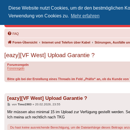
Diese Website nutzt Cookies, um dir den bestmöglichen Kom
Inoff
Verwendung von Cookies zu.
Mehr erfahren
Der Treffp
FAQ
Foren-Übersicht
Internet und Telefon über Kabel
Störungen, Ausfälle 
[eazy][VF West] Upload Garantie ?
Forumsregeln
Forenregeln
Bitte gib bei der Erstellung eines Threads im Feld „Präfix“ an, ob du Kunde vo
[eazy][VF West] Upload Garantie ?
Beitrag
von
Timo1983
»
20.02.2026, 23:55
Mir müssen also minimal 15 im Upload zur Verfügung gestellt werden. Seh
Ich meina uch rechtlich nach TKG
Du hast keine ausreichende Berechtigung, um die Dateianhänge dieses Beitrags anz