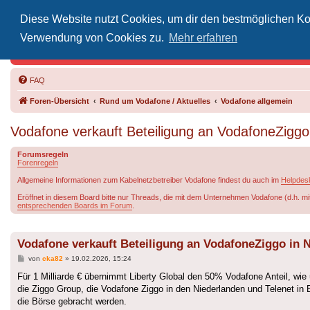
Diese Website nutzt Cookies, um dir den bestmöglichen Kom
Inoff
Verwendung von Cookies zu.
Mehr erfahren
Der Treffp
FAQ
Foren-Übersicht
Rund um Vodafone / Aktuelles
Vodafone allgemein
Vodafone verkauft Beteiligung an VodafoneZiggo
Forumsregeln
Forenregeln
Allgemeine Informationen zum Kabelnetzbetreiber Vodafone findest du auch im
Helpdes
Eröffnet in diesem Board bitte nur Threads, die mit dem Unternehmen Vodafone (d.h. mi
entsprechenden Boards im Forum
.
Vodafone verkauft Beteiligung an VodafoneZiggo in 
Beitrag
von
cka82
»
19.02.2026, 15:24
Für 1 Milliarde € übernimmt Liberty Global den 50% Vodafone Anteil, wie
die Ziggo Group, die Vodafone Ziggo in den Niederlanden und Telenet in 
die Börse gebracht werden.