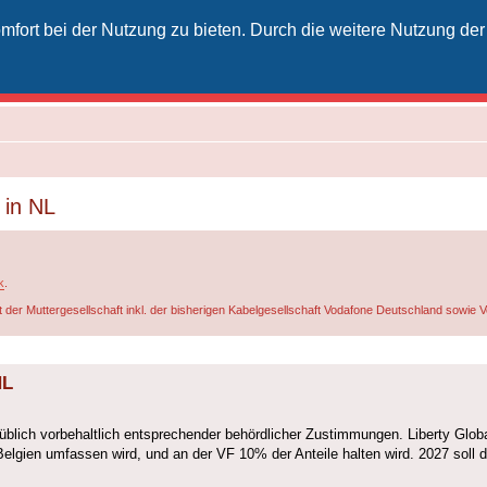
fort bei der Nutzung zu bieten. Durch die weitere Nutzung der
izielles Vodafone-Kabel-Forum
unkt für Kabelkunden von Vodafone - von Kunden für Kunden
 in NL
k
.
t der Muttergesellschaft inkl. der bisherigen Kabelgesellschaft Vodafone Deutschland sowie
NL
 üblich vorbehaltlich entsprechender behördlicher Zustimmungen. Liberty Glob
Belgien umfassen wird, und an der VF 10% der Anteile halten wird. 2027 soll