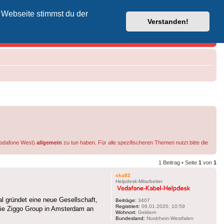
 Webseite stimmst du der
Vodafone-Kabel-Helpdesk
Verstanden!
 Vodafone West)
allgemein
zu tun haben. Für alle spezifischeren Themen nutzt bitte die
1 Beitrag • Seite
1
von
1
cka82
Helpdesk-Mitarbeiter
al gründet eine neue Gesellschaft,
Beiträge:
3407
Registriert:
06.01.2020, 10:59
 die Ziggo Group in Amsterdam an
Wohnort:
Geldern
Bundesland:
Nordrhein-Westfalen