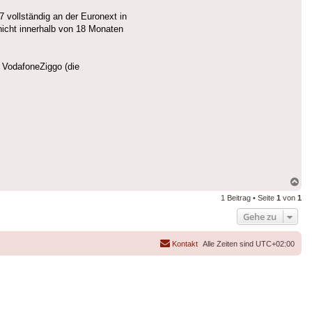
 vollständig an der Euronext in
nicht innerhalb von 18 Monaten
r VodafoneZiggo (die
Na
ob
1 Beitrag • Seite
1
von
1
Gehe zu
Kontakt
Alle Zeiten sind
UTC+02:00