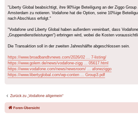
"Liberty Global beabsichtigt, ihre 90%ige Beteiligung an der Ziggo Grou
Amsterdam zu notieren. Vodafone hat die Option, seine 10%ige Beteiligun
nach Abschluss erfolgt."
"Vodafone und Liberty Global haben außerdem vereinbart, dass Vodafone 
„Gruppendienstleistungen“) erbringen wird, wobei die Kosten voraussicht
Die Transaktion soll in der zweiten Jahreshälfte abgeschlossen sein.
https://www.broadbandtvnews.com/2026/02 ... 7-listing/
https://www.golem.de/news/vodafone-zigg ... 05617.html
https://www.vodafone.com/news/newsroom/ ... afoneziggo
https://www.libertyglobal.com/wp-conten ... Group3.pdf
Zurück zu „Vodafone allgemein“
Foren-Übersicht