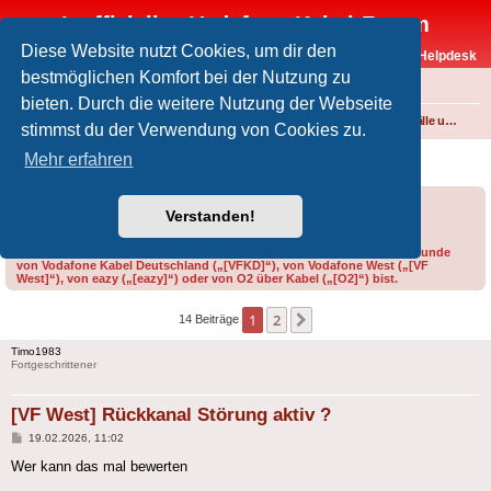
Inoffizielles Vodafone-Kabel-Forum
Diese Website nutzt Cookies, um dir den
Vodafone-Kabel-Helpdesk
bestmöglichen Komfort bei der Nutzung zu
FAQ
bieten. Durch die weitere Nutzung der Webseite
Foren-Übersicht
Internet und Telefon über Kabel
Störungen, Ausfälle und Speedprobleme
stimmst du der Verwendung von Cookies zu.
[VF West] Rückkanal Störung aktiv ?
Mehr erfahren
Forumsregeln
Forenregeln
Verstanden!
Bitte gib bei der Erstellung eines Threads im Feld „Präfix“ an, ob du Kunde
von Vodafone Kabel Deutschland („[VFKD]“), von Vodafone West („[VF
West]“), von eazy („[eazy]“) oder von O2 über Kabel („[O2]“) bist.
1
2
Nächste
14 Beiträge
Timo1983
Fortgeschrittener
[VF West] Rückkanal Störung aktiv ?
Beitrag
19.02.2026, 11:02
Wer kann das mal bewerten