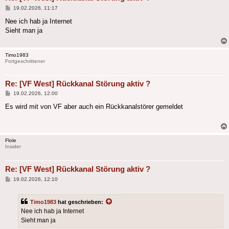
Beitrag
19.02.2026, 11:17
Nee ich hab ja Internet
Sieht man ja
Timo1983
Fortgeschrittener
Re: [VF West] Rückkanal Störung aktiv ?
Beitrag
19.02.2026, 12:00
Es wird mit von VF aber auch ein Rückkanalstörer gemeldet
Flole
Insider
Re: [VF West] Rückkanal Störung aktiv ?
Beitrag
19.02.2026, 12:10
Timo1983
hat geschrieben:
Nee ich hab ja Internet
Sieht man ja