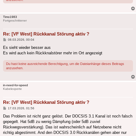
Timo1983
Fortgeschrittener
Re: [VF West] Rückkanal Störung aktiv ?
Beitrag
08.03.2026, 00:04
Es sieht wieder besser aus
Es wird auch kein Rückknalstörer mehr im Ort angezeigt
Du hast keine ausreichende Berechtigung, um die Dateianhänge dieses Beitrags
anzusehen.
in-need-for-speed
Kabelexperte
Re: [VF West] Rückkanal Störung aktiv ?
Beitrag
17.03.2026, 01:56
Das Problem ist nicht ganz gelöst. Der DOCSIS 3.1 Kanal ist noch falsch
gepegelt. Hat 5dB zu wenig Dämpfung (oder 5dB zuviel
Rückwegsverstärkung). Das ist wahrscheinlich auf Netzebene nicht
richtig abgestimmt. And den DOCSIS 3.0 Rückkanälen gehen aber nur