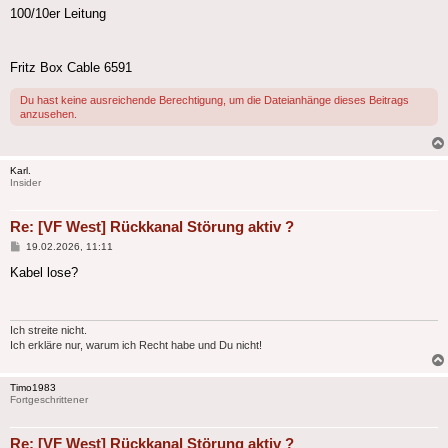
100/10er Leitung
Fritz Box Cable 6591
Du hast keine ausreichende Berechtigung, um die Dateianhänge dieses Beitrags
anzusehen.
Karl.
Insider
Re: [VF West] Rückkanal Störung aktiv ?
Beitrag
19.02.2026, 11:11
Kabel lose?
Ich streite nicht.
Ich erkläre nur, warum ich Recht habe und Du nicht!
Timo1983
Fortgeschrittener
Re: [VF West] Rückkanal Störung aktiv ?