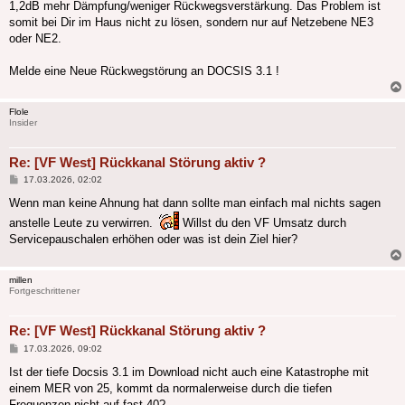
1,2dB mehr Dämpfung/weniger Rückwegsverstärkung. Das Problem ist
somit bei Dir im Haus nicht zu lösen, sondern nur auf Netzebene NE3
oder NE2.
Melde eine Neue Rückwegstörung an DOCSIS 3.1 !
Flole
Insider
Re: [VF West] Rückkanal Störung aktiv ?
Beitrag
17.03.2026, 02:02
Wenn man keine Ahnung hat dann sollte man einfach mal nichts sagen
anstelle Leute zu verwirren.
Willst du den VF Umsatz durch
Servicepauschalen erhöhen oder was ist dein Ziel hier?
millen
Fortgeschrittener
Re: [VF West] Rückkanal Störung aktiv ?
Beitrag
17.03.2026, 09:02
Ist der tiefe Docsis 3.1 im Download nicht auch eine Katastrophe mit
einem MER von 25, kommt da normalerweise durch die tiefen
Frequenzen nicht auf fast 40?