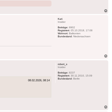
Na
ob
Karl.
Insider
Beiträge:
8902
Registriert:
05.10.2018, 17:08
Wohnort:
Balkonien
Bundesland:
Niedersachsen
Na
ob
robert_s
Insider
Beiträge:
8237
Registriert:
30.11.2010, 15:09
Bundesland:
Berlin
08.02.2026, 08:14
Na
ob