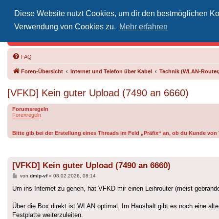
Diese Website nutzt Cookies, um dir den bestmöglichen Kom
Inoff
Verwendung von Cookies zu.
Mehr erfahren
Der Treffp
FAQ
Foren-Übersicht
Internet und Telefon über Kabel
Technik (WLAN-Router,
[VFKD] Kein guter Upload (7490 an 6660)
Forumsregeln
Forenregeln
Bitte gib bei der Erstellung eines Threads im Feld „Präfix“ an, ob du Kunde vo
[VFKD] Kein guter Upload (7490 an 6660)
Beitrag
von
dmip-vf
»
08.02.2026, 08:14
Um ins Internet zu gehen, hat VFKD mir einen Leihrouter (meist gebrandet
Über die Box direkt ist WLAN optimal. Im Haushalt gibt es noch eine al
Festplatte weiterzuleiten.