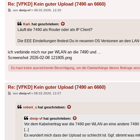
Re: [VFKD] Kein guter Upload (7490 an 6660)
Beitrag
von
dmip-vf
»
08.02.2026, 12:20
Karl.
hat geschrieben:
Läuft die 7490 als Router oder als IP Client?
Die EEE Einstellungen findest Du in neueren OS Versionen an den LAN Po
ich verbinde mich nur per WLAN an die 7490 und ...
Screenshot 2026-02-08 121805.png
Du hast keine ausreichende Berechtigung, um die Dateianhänge dieses Beitrags anz
Re: [VFKD] Kein guter Upload (7490 an 6660)
Beitrag
von
dmip-vf
»
08.02.2026, 12:27
robert_s
hat geschrieben:
dmip-vf
hat geschrieben:
Vor dem Kabelvertrag war die 7490 per WLAN an eine andere 7490
[...]
Es wundert mich dass der Upload so schlecht ist. Ggf. stimmt was mi