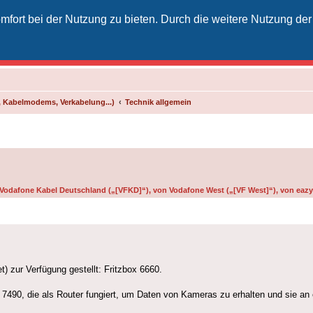
fort bei der Nutzung zu bieten. Durch die weitere Nutzung der
izielles Vodafone-Kabel-Forum
unkt für Kabelkunden von Vodafone - von Kunden für Kunden
 Kabelmodems, Verkabelung...)
Technik allgemein
n Vodafone Kabel Deutschland („[VFKD]“), von Vodafone West („[VF West]“), von eazy 
) zur Verfügung gestellt: Fritzbox 6660.
te 7490, die als Router fungiert, um Daten von Kameras zu erhalten und sie 