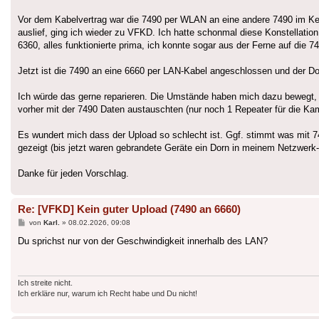
Vor dem Kabelvertrag war die 7490 per WLAN an eine andere 7490 im Ke
auslief, ging ich wieder zu VFKD. Ich hatte schonmal diese Konstellati
6360, alles funktionierte prima, ich konnte sogar aus der Ferne auf die 7
Jetzt ist die 7490 an eine 6660 per LAN-Kabel angeschlossen und der Do
Ich würde das gerne reparieren. Die Umstände haben mich dazu bewegt,
vorher mit der 7490 Daten austauschten (nur noch 1 Repeater für die Ka
Es wundert mich dass der Upload so schlecht ist. Ggf. stimmt was mit 7
gezeigt (bis jetzt waren gebrandete Geräte ein Dorn in meinem Netzwerk-A
Danke für jeden Vorschlag.
Re: [VFKD] Kein guter Upload (7490 an 6660)
Beitrag
von
Karl.
»
08.02.2026, 09:08
Du sprichst nur von der Geschwindigkeit innerhalb des LAN?
Ich streite nicht.
Ich erkläre nur, warum ich Recht habe und Du nicht!