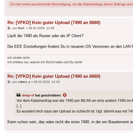
Du hast keine ausreichende Berechtigung, um die Dateianhänge dieses Beitrags anz
Re: [VFKD] Kein guter Upload (7490 an 6660)
Beitrag
von
Karl.
»
08.02.2026, 12:09
Läuft die 7490 als Router oder als IP Client?
Die EEE Einstellungen findest Du in neueren OS Versionen an den LAN Por
Ich streite nicht.
Ich erkläre nur, warum ich Recht habe und Du nicht!
Re: [VFKD] Kein guter Upload (7490 an 6660)
Beitrag
von
robert_s
»
08.02.2026, 12:19
dmip-vf
hat geschrieben:
Vor dem Kabelvertrag war die 7490 per WLAN an eine andere 7490 im 
[...]
Es wundert mich dass der Upload so schlecht ist. Ggf. stimmt was mit 74
Kann schon sein, das wäre nicht die erste 7490, in der ein Bauelement au