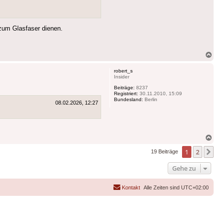
 zum Glasfaser dienen.
Na
ob
robert_s
Insider
Beiträge:
8237
Registriert:
30.11.2010, 15:09
Bundesland:
Berlin
08.02.2026, 12:27
Na
ob
1
2
N
19 Beiträge
Gehe zu
Kontakt
Alle Zeiten sind
UTC+02:00