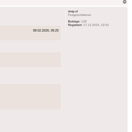
Na
ob
dmip-vf
Fortgeschrittener
Beiträge:
129
Registriert:
17.12.2015, 22:01
08.02.2026, 09:25