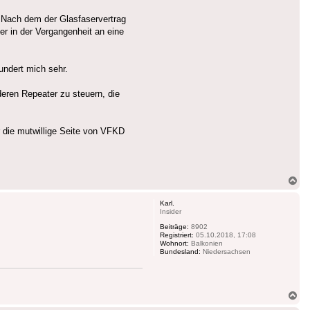
 Nach dem der Glasfaservertrag
er in der Vergangenheit an eine
undert mich sehr.
eren Repeater zu steuern, die
 die mutwillige Seite von VFKD
Na
ob
Karl.
Insider
Beiträge:
8902
Registriert:
05.10.2018, 17:08
Wohnort:
Balkonien
Bundesland:
Niedersachsen
Na
ob