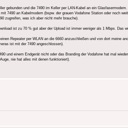
ller gebunden und die 7490 im Keller per LAN-Kabel an ein Glasfasermodem.
on mit 7490 an Kabelmodem (bspw. der grauen Vodafone Station oder noch weit
490 zugreifen, was ich aber nicht mehr brauche).
wnload ist zu 70 % gut aber der Upload ist immer weniger als 1 Mbps. Das w
 einen Repeater per WLAN an die 6660 anzuschließen und von dort meine and
meras ist mit der 7490 angeschlossen).
490 und einem Endgerät nicht oder das Branding der Vodafone hat mal wieder
uge, nie hat alles mit denen funktioniert).