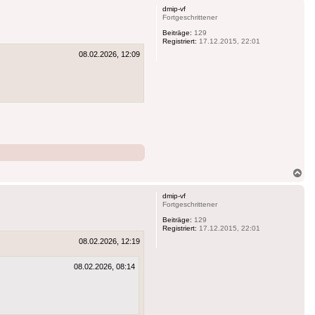
dmip-vf
Fortgeschrittener
Beiträge:
129
Registriert:
17.12.2015, 22:01
08.02.2026, 12:09
Na
ob
dmip-vf
Fortgeschrittener
Beiträge:
129
Registriert:
17.12.2015, 22:01
08.02.2026, 12:19
08.02.2026, 08:14