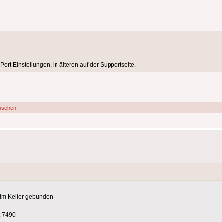
rt Einstellungen, in älteren auf der Supportseite.
usehen.
 im Keller gebunden
t 7490