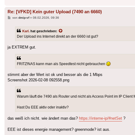
Re: [VFKD] Kein guter Upload (7490 an 6660)
Beitrag
von
dmip-vf
»
08.02.2026, 09:36
Karl.
hat geschrieben:
Der Upload ins Internet direkt an der 6660 ist gut?
ja EXTREM gut.
FRITZ!NAS kann man als Speedtest nicht gebrauchen
stimmt aber der Wert ist ok und besser als die 1 Mbps
Screenshot 2026-02-08 092558.png
Warum läuft die 7490 als Router und nicht als Access Point im IP Clien
Hast Du EEE aktiv oder inaktiv?
das weiß ich nicht. wie ändert man das?
https://interne-ip/#netSet
?
EEE ist dieses energie management? greenmode? ist aus.