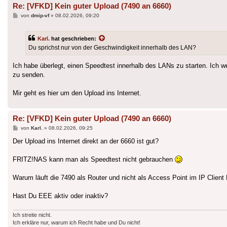
Re: [VFKD] Kein guter Upload (7490 an 6660)
Beitrag
von
dmip-vf
»
08.02.2026, 09:20
Karl.
hat geschrieben:
Du sprichst nur von der Geschwindigkeit innerhalb des LAN?
Ich habe überlegt, einen Speedtest innerhalb des LANs zu starten. Ich w
zu senden.
Mir geht es hier um den Upload ins Internet.
Re: [VFKD] Kein guter Upload (7490 an 6660)
Beitrag
von
Karl.
»
08.02.2026, 09:25
Der Upload ins Internet direkt an der 6660 ist gut?
FRITZ!NAS kann man als Speedtest nicht gebrauchen
Warum läuft die 7490 als Router und nicht als Access Point im IP Clien
Hast Du EEE aktiv oder inaktiv?
Ich streite nicht.
Ich erkläre nur, warum ich Recht habe und Du nicht!