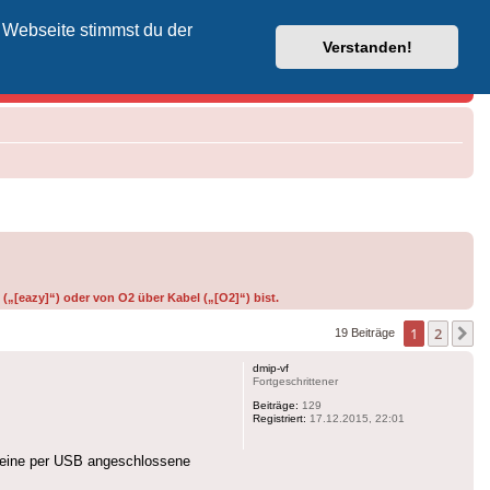
 Webseite stimmst du der
Vodafone-Kabel-Helpdesk
Verstanden!
(„[eazy]“) oder von O2 über Kabel („[O2]“) bist.
1
2
N
19 Beiträge
dmip-vf
Fortgeschrittener
Beiträge:
129
Registriert:
17.12.2015, 22:01
an eine per USB angeschlossene