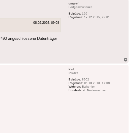
dmip-vf
Fortgeschrittener
Beiträge:
129
Registriert:
17.12.2015, 22:01
08.02.2026, 09:08
e 7490 angeschlossene Datenträger
Na
ob
Karl.
Insider
Beiträge:
8902
Registriert:
05.10.2018, 17:08
Wohnort:
Balkonien
Bundesland:
Niedersachsen