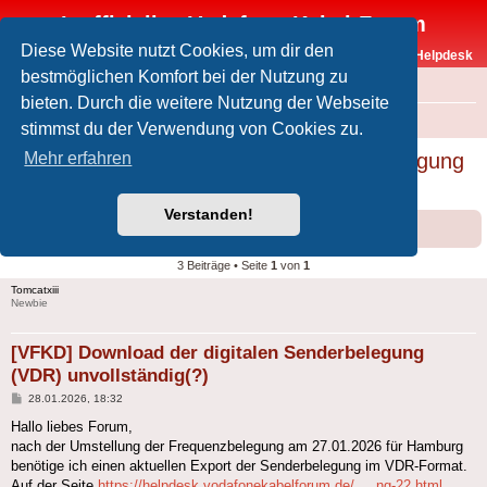
Inoffizielles Vodafone-Kabel-Forum
Diese Website nutzt Cookies, um dir den
Vodafone-Kabel-Helpdesk
bestmöglichen Komfort bei der Nutzung zu
FAQ
bieten. Durch die weitere Nutzung der Webseite
Foren-Übersicht
Intern
Rund um Forum und Helpdesk
stimmst du der Verwendung von Cookies zu.
[VFKD] Download der digitalen Senderbelegung
Mehr erfahren
(VDR) unvollständig(?)
Verstanden!
Forumsregeln
Forenregeln
3 Beiträge • Seite
1
von
1
Tomcatxiii
Newbie
[VFKD] Download der digitalen Senderbelegung
(VDR) unvollständig(?)
Beitrag
28.01.2026, 18:32
Hallo liebes Forum,
nach der Umstellung der Frequenzbelegung am 27.01.2026 für Hamburg
benötige ich einen aktuellen Export der Senderbelegung im VDR-Format.
Auf der Seite
https://helpdesk.vodafonekabelforum.de/ ... ng-22.html