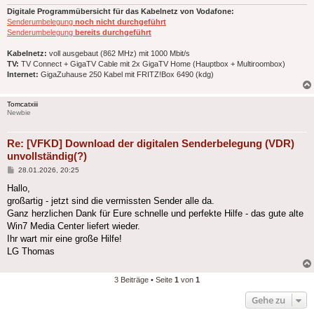
Digitale Programmübersicht für das Kabelnetz von Vodafone:
Senderumbelegung
noch nicht durchgeführt
Senderumbelegung
bereits durchgeführt
Kabelnetz:
voll ausgebaut (862 MHz) mit 1000 Mbit/s
TV:
TV Connect + GigaTV Cable mit 2x GigaTV Home (Hauptbox + Multiroombox)
Internet:
GigaZuhause 250 Kabel mit FRITZ!Box 6490 (kdg)
Tomcatxiii
Newbie
Re: [VFKD] Download der digitalen Senderbelegung (VDR)
unvollständig(?)
Beitrag
28.01.2026, 20:25
Hallo,
großartig - jetzt sind die vermissten Sender alle da.
Ganz herzlichen Dank für Eure schnelle und perfekte Hilfe - das gute alte
Win7 Media Center liefert wieder.
Ihr wart mir eine große Hilfe!
LG Thomas
3 Beiträge • Seite
1
von
1
Gehe zu