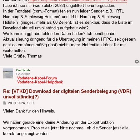
habe ich sie mir (wie zuletzt 2022) ungefiltert heruntergeladen.
In der Textdatei (conv.-Format) fehlen nun leider Sender, z.B. "RTL
Hamburg & Schleswig-Holstein" und "RTL Hamburg & Schleswig-
Holstein" (insges. mehr als 60 Zeilen). Ist es denkbar, dass die Liste im
Download aktuell unvollständig aufgebaut wird?
Wo kann ich ggf. die fehlenden Daten finden? Ich benötige die
Aktualisierung dringend für die Übertragung in meinen HTPC, seit gestern
geht da empfangsmäßig (fast) nichts mehr. Hoffentlich könnt Ihr mir
weiterhelfen.
Viele Grüße, Thomas
DerSarde
Co-Admin
Re: [VFKD] Download der digitalen Senderbelegung (VDR)
unvollständig(?)
Beitrag
28.01.2026, 19:00
Vielen Dank für den Hinweis.
Wir haben gerade eine kleine Änderung an der Exportfunktion
vorgenommen. Probier es jetzt bitte nochmal, ob die Sender jetzt alle
korrekt angezeigt werden.