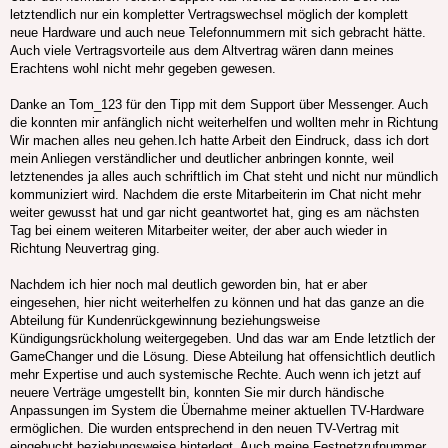
letztendlich nur ein kompletter Vertragswechsel möglich der komplett
neue Hardware und auch neue Telefonnummern mit sich gebracht hätte.
Auch viele Vertragsvorteile aus dem Altvertrag wären dann meines
Erachtens wohl nicht mehr gegeben gewesen.
Danke an Tom_123 für den Tipp mit dem Support über Messenger. Auch
die konnten mir anfänglich nicht weiterhelfen und wollten mehr in Richtung
Wir machen alles neu gehen.Ich hatte Arbeit den Eindruck, dass ich dort
mein Anliegen verständlicher und deutlicher anbringen konnte, weil
letztenendes ja alles auch schriftlich im Chat steht und nicht nur mündlich
kommuniziert wird. Nachdem die erste Mitarbeiterin im Chat nicht mehr
weiter gewusst hat und gar nicht geantwortet hat, ging es am nächsten
Tag bei einem weiteren Mitarbeiter weiter, der aber auch wieder in
Richtung Neuvertrag ging.
Nachdem ich hier noch mal deutlich geworden bin, hat er aber
eingesehen, hier nicht weiterhelfen zu können und hat das ganze an die
Abteilung für Kundenrückgewinnung beziehungsweise
Kündigungsrückholung weitergegeben. Und das war am Ende letztlich der
GameChanger und die Lösung. Diese Abteilung hat offensichtlich deutlich
mehr Expertise und auch systemische Rechte. Auch wenn ich jetzt auf
neuere Verträge umgestellt bin, konnten Sie mir durch händische
Anpassungen im System die Übernahme meiner aktuellen TV-Hardware
ermöglichen. Die wurden entsprechend in den neuen TV-Vertrag mit
eingebucht beziehungsweise hinterlegt. Auch meine Festnetzrufnummer