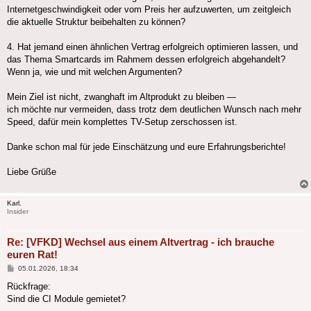
Internetgeschwindigkeit oder vom Preis her aufzuwerten, um zeitgleich
die aktuelle Struktur beibehalten zu können?
4. Hat jemand einen ähnlichen Vertrag erfolgreich optimieren lassen, und
das Thema Smartcards im Rahmem dessen erfolgreich abgehandelt?
Wenn ja, wie und mit welchen Argumenten?
Mein Ziel ist nicht, zwanghaft im Altprodukt zu bleiben —
ich möchte nur vermeiden, dass trotz dem deutlichen Wunsch nach mehr
Speed, dafür mein komplettes TV-Setup zerschossen ist.
Danke schon mal für jede Einschätzung und eure Erfahrungsberichte!
Liebe Grüße
Karl.
Insider
Re: [VFKD] Wechsel aus einem Altvertrag - ich brauche
euren Rat!
Beitrag
05.01.2026, 18:34
Rückfrage:
Sind die CI Module gemietet?