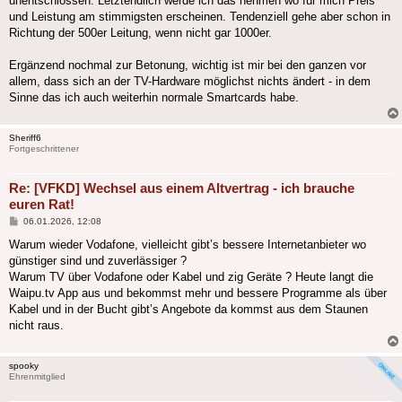
unentschlossen. Letztendlich werde ich das nehmen wo für mich Preis
und Leistung am stimmigsten erscheinen. Tendenziell gehe aber schon in
Richtung der 500er Leitung, wenn nicht gar 1000er.
Ergänzend nochmal zur Betonung, wichtig ist mir bei den ganzen vor
allem, dass sich an der TV-Hardware möglichst nichts ändert - in dem
Sinne das ich auch weiterhin normale Smartcards habe.
Sheriff6
Fortgeschrittener
Re: [VFKD] Wechsel aus einem Altvertrag - ich brauche
euren Rat!
Beitrag
06.01.2026, 12:08
Warum wieder Vodafone, vielleicht gibt’s bessere Internetanbieter wo
günstiger sind und zuverlässiger ?
Warum TV über Vodafone oder Kabel und zig Geräte ? Heute langt die
Waipu.tv App aus und bekommst mehr und bessere Programme als über
Kabel und in der Bucht gibt’s Angebote da kommst aus dem Staunen
nicht raus.
spooky
Ehrenmitglied