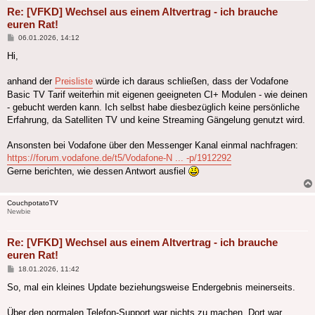
Re: [VFKD] Wechsel aus einem Altvertrag - ich brauche
euren Rat!
Beitrag
06.01.2026, 14:12
Hi,
anhand der
Preisliste
würde ich daraus schließen, dass der Vodafone
Basic TV Tarif weiterhin mit eigenen geeigneten CI+ Modulen - wie deinen
- gebucht werden kann. Ich selbst habe diesbezüglich keine persönliche
Erfahrung, da Satelliten TV und keine Streaming Gängelung genutzt wird.
Ansonsten bei Vodafone über den Messenger Kanal einmal nachfragen:
https://forum.vodafone.de/t5/Vodafone-N ... -p/1912292
Gerne berichten, wie dessen Antwort ausfiel
CouchpotatoTV
Newbie
Re: [VFKD] Wechsel aus einem Altvertrag - ich brauche
euren Rat!
Beitrag
18.01.2026, 11:42
So, mal ein kleines Update beziehungsweise Endergebnis meinerseits.
Über den normalen Telefon-Support war nichts zu machen. Dort war