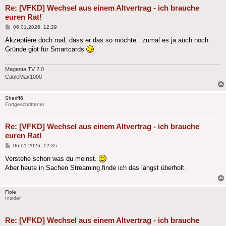
Re: [VFKD] Wechsel aus einem Altvertrag - ich brauche
euren Rat!
Beitrag
06.01.2026, 12:29
Akzeptiere doch mal, dass er das so möchte.. zumal es ja auch noch
Gründe gibt für Smartcards
Magenta TV 2.0
CableMax1000
Sheriff6
Fortgeschrittener
Re: [VFKD] Wechsel aus einem Altvertrag - ich brauche
euren Rat!
Beitrag
06.01.2026, 12:35
Verstehe schon was du meinst.
Aber heute in Sachen Streaming finde ich das längst überholt.
Flole
Insider
Re: [VFKD] Wechsel aus einem Altvertrag - ich brauche