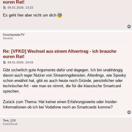
euren Rat!
Beitrag
06.01.2026, 13:22
Es geht hier aber nicht um dich
CouchpotatoTV
Newbie
Re: [VFKD] Wechsel aus einem Altvertrag - ich brauche
euren Rat!
Beitrag
06.01.2026, 14:03
Gibt sicherlich gute Argumente dafür und dagegen. Ich bin unabhängig
davon auch reger Nutzer von Streamingdiensten. Allerdings, wie Spooky
schon erwähnt hat, gibt es auch heute noch Gründe, persönlicher oder
technischer Art - wie man es nimmt, die für die klassische Smartcard
sprechen.
Zurück zum Thema: Hat keiner einen Erfahrungswerte oder Insider-
Informationen ob ich bei Vodafone noch an Smartcards komme?
Tom_123
Kabelfreak