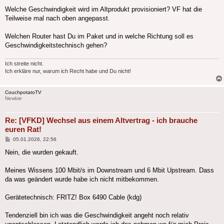
Welche Geschwindigkeit wird im Altprodukt provisioniert? VF hat die
Teilweise mal nach oben angepasst.
Welchen Router hast Du im Paket und in welche Richtung soll es
Geschwindigkeitstechnisch gehen?
Ich streite nicht.
Ich erkläre nur, warum ich Recht habe und Du nicht!
CouchpotatoTV
Newbie
Re: [VFKD] Wechsel aus einem Altvertrag - ich brauche
euren Rat!
Beitrag
05.01.2026, 22:56
Nein, die wurden gekauft.
Meines Wissens 100 Mbit/s im Downstream und 6 Mbit Upstream. Dass
da was geändert wurde habe ich nicht mitbekommen.
Gerätetechnisch: FRITZ! Box 6490 Cable (kdg)
Tendenziell bin ich was die Geschwindigkeit angeht noch relativ