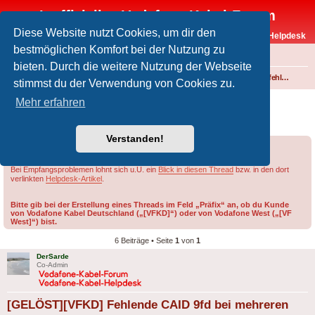
Inoffizielles Vodafone-Kabel-Forum
Diese Website nutzt Cookies, um dir den
Vodafone-Kabel-Helpdesk
bestmöglichen Komfort bei der Nutzung zu
FAQ
bieten. Durch die weitere Nutzung der Webseite
Foren-Übersicht
Fernsehen und Radio über Kabel
Störungen und Ausfälle
Einspeisefehler und überregionale Störungen
stimmst du der Verwendung von Cookies zu.
[GELÖST][VFKD] Fehlende CAID 9fd bei
Mehr erfahren
mehreren Sendern auf 610 MHz
Verstanden!
Forumsregeln
Forenregeln
Bei Empfangsproblemen lohnt sich u.U. ein
Blick in diesen Thread
bzw. in den dort
verlinkten
Helpdesk-Artikel
.
Bitte gib bei der Erstellung eines Threads im Feld „Präfix“ an, ob du Kunde
von Vodafone Kabel Deutschland („[VFKD]“) oder von Vodafone West („[VF
West]“) bist.
6 Beiträge • Seite
1
von
1
DerSarde
Co-Admin
[GELÖST][VFKD] Fehlende CAID 9fd bei mehreren