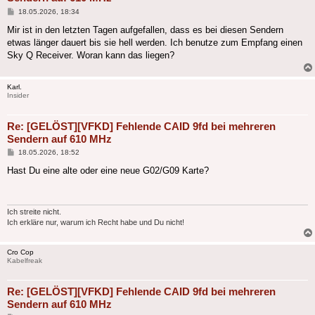
Beitrag
18.05.2026, 18:34
Mir ist in den letzten Tagen aufgefallen, dass es bei diesen Sendern
etwas länger dauert bis sie hell werden. Ich benutze zum Empfang einen
Sky Q Receiver. Woran kann das liegen?
Karl.
Insider
Re: [GELÖST][VFKD] Fehlende CAID 9fd bei mehreren
Sendern auf 610 MHz
Beitrag
18.05.2026, 18:52
Hast Du eine alte oder eine neue G02/G09 Karte?
Ich streite nicht.
Ich erkläre nur, warum ich Recht habe und Du nicht!
Cro Cop
Kabelfreak
Re: [GELÖST][VFKD] Fehlende CAID 9fd bei mehreren
Sendern auf 610 MHz