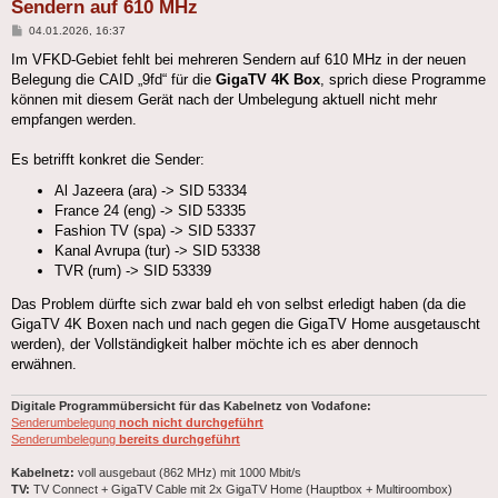
Sendern auf 610 MHz
Beitrag
04.01.2026, 16:37
Im VFKD-Gebiet fehlt bei mehreren Sendern auf 610 MHz in der neuen
Belegung die CAID „9fd“ für die
GigaTV 4K Box
, sprich diese Programme
können mit diesem Gerät nach der Umbelegung aktuell nicht mehr
empfangen werden.
Es betrifft konkret die Sender:
Al Jazeera (ara) -> SID 53334
France 24 (eng) -> SID 53335
Fashion TV (spa) -> SID 53337
Kanal Avrupa (tur) -> SID 53338
TVR (rum) -> SID 53339
Das Problem dürfte sich zwar bald eh von selbst erledigt haben (da die
GigaTV 4K Boxen nach und nach gegen die GigaTV Home ausgetauscht
werden), der Vollständigkeit halber möchte ich es aber dennoch
erwähnen.
Digitale Programmübersicht für das Kabelnetz von Vodafone:
Senderumbelegung
noch nicht durchgeführt
Senderumbelegung
bereits durchgeführt
Kabelnetz:
voll ausgebaut (862 MHz) mit 1000 Mbit/s
TV:
TV Connect + GigaTV Cable mit 2x GigaTV Home (Hauptbox + Multiroombox)