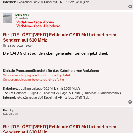
Internet:
GigaZuhause 250 Kabel mit FRITZ!Box 6490 (kdg)
DerSarde
Co-Admin
Re: [GELÖST][VFKD] Fehlende CAID 9fd bei mehreren
Sendern auf 610 MHz
Beitrag
18.05.2026, 10:04
Die CAID 9fd ist auf den oben genannten Sendern jetzt drauf.
Digitale Programmübersicht für das Kabelnetz von Vodafone:
Senderumbelegung
noch nicht durchgeführt
Senderumbelegung
bereits durchgeführt
Kabelnetz:
voll ausgebaut (862 MHz) mit 1000 Mbit/s
TV:
TV Connect + GigaTV Cable mit 2x GigaTV Home (Hauptbox + Multiroombox)
Internet:
GigaZuhause 250 Kabel mit FRITZ!Box 6490 (kdg)
Cro Cop
Kabelfreak
Re: [GELÖST][VFKD] Fehlende CAID 9fd bei mehreren
Sendern auf 610 MHz