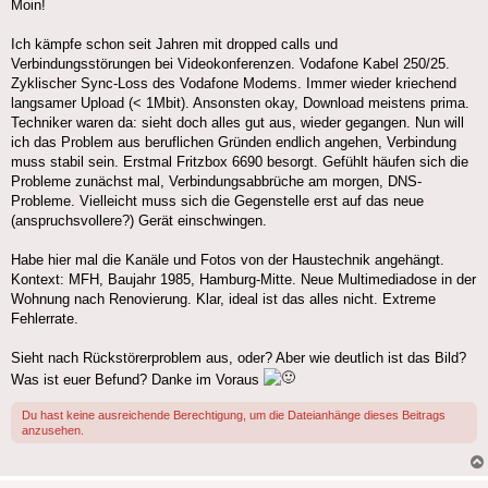
Moin!
Ich kämpfe schon seit Jahren mit dropped calls und
Verbindungsstörungen bei Videokonferenzen. Vodafone Kabel 250/25.
Zyklischer Sync-Loss des Vodafone Modems. Immer wieder kriechend
langsamer Upload (< 1Mbit). Ansonsten okay, Download meistens prima.
Techniker waren da: sieht doch alles gut aus, wieder gegangen. Nun will
ich das Problem aus beruflichen Gründen endlich angehen, Verbindung
muss stabil sein. Erstmal Fritzbox 6690 besorgt. Gefühlt häufen sich die
Probleme zunächst mal, Verbindungsabbrüche am morgen, DNS-
Probleme. Vielleicht muss sich die Gegenstelle erst auf das neue
(anspruchsvollere?) Gerät einschwingen.
Habe hier mal die Kanäle und Fotos von der Haustechnik angehängt.
Kontext: MFH, Baujahr 1985, Hamburg-Mitte. Neue Multimediadose in der
Wohnung nach Renovierung. Klar, ideal ist das alles nicht. Extreme
Fehlerrate.
Sieht nach Rückstörerproblem aus, oder? Aber wie deutlich ist das Bild?
Was ist euer Befund? Danke im Voraus
Du hast keine ausreichende Berechtigung, um die Dateianhänge dieses Beitrags
anzusehen.