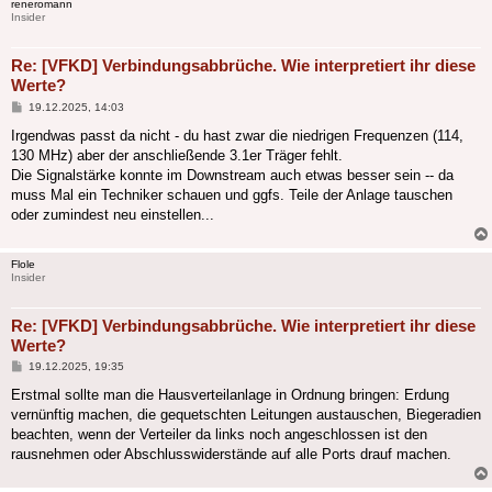
reneromann
Insider
Re: [VFKD] Verbindungsabbrüche. Wie interpretiert ihr diese
Werte?
Beitrag
19.12.2025, 14:03
Irgendwas passt da nicht - du hast zwar die niedrigen Frequenzen (114,
130 MHz) aber der anschließende 3.1er Träger fehlt.
Die Signalstärke konnte im Downstream auch etwas besser sein -- da
muss Mal ein Techniker schauen und ggfs. Teile der Anlage tauschen
oder zumindest neu einstellen...
Flole
Insider
Re: [VFKD] Verbindungsabbrüche. Wie interpretiert ihr diese
Werte?
Beitrag
19.12.2025, 19:35
Erstmal sollte man die Hausverteilanlage in Ordnung bringen: Erdung
vernünftig machen, die gequetschten Leitungen austauschen, Biegeradien
beachten, wenn der Verteiler da links noch angeschlossen ist den
rausnehmen oder Abschlusswiderstände auf alle Ports drauf machen.