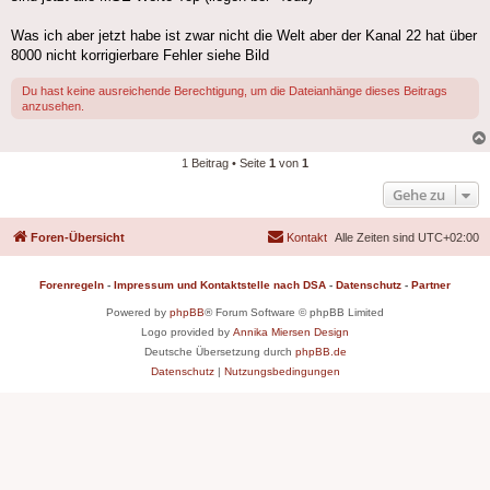
Was ich aber jetzt habe ist zwar nicht die Welt aber der Kanal 22 hat über
8000 nicht korrigierbare Fehler siehe Bild
Du hast keine ausreichende Berechtigung, um die Dateianhänge dieses Beitrags
anzusehen.
1 Beitrag • Seite
1
von
1
Gehe zu
Foren-Übersicht
Kontakt
Alle Zeiten sind
UTC+02:00
Forenregeln
-
Impressum und Kontaktstelle nach DSA
-
Datenschutz
-
Partner
Powered by
phpBB
® Forum Software © phpBB Limited
Logo provided by
Annika Miersen Design
Deutsche Übersetzung durch
phpBB.de
Datenschutz
|
Nutzungsbedingungen