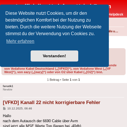
Inoffizielles Vodafone-Kabel-Forum
Diese Website nutzt Cookies, um dir den
Vodafone-Kabel-Helpdesk
bestmöglichen Komfort bei der Nutzung zu
FAQ
bieten. Durch die weitere Nutzung der Webseite
Foren-Übersicht
Internet und Telefon über Kabel
Störungen, Ausfälle und Speedprobleme
stimmst du der Verwendung von Cookies zu.
[VFKD] Kanall 22 nicht korrigierbare Fehler
Mehr erfahren
Forumsregeln
Forenregeln
Verstanden!
Bitte gib bei der Erstellung eines Threads im Feld „Präfix“ an, ob du Kunde
von Vodafone Kabel Deutschland („[VFKD]“), von Vodafone West („[VF
West]“), von eazy („[eazy]“) oder von O2 über Kabel („[O2]“) bist.
1 Beitrag • Seite
1
von
1
fanatik1
Newbie
[VFKD] Kanall 22 nicht korrigierbare Fehler
Beitrag
10.12.2025, 06:46
Hallo
nach dem Autausch der 6690 Cable über Avm
sind jetzt alle MSE Werte Top (liegen bei -40db)