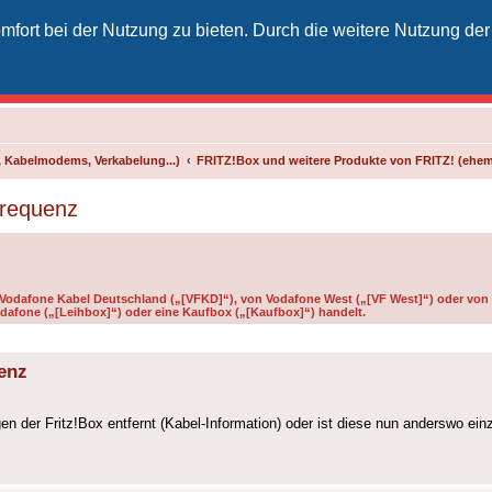
fort bei der Nutzung zu bieten. Durch die weitere Nutzung der
izielles Vodafone-Kabel-Forum
unkt für Kabelkunden von Vodafone - von Kunden für Kunden
 Kabelmodems, Verkabelung...)
FRITZ!Box und weitere Produkte von FRITZ! (ehe
frequenz
n Vodafone Kabel Deutschland („[VFKD]“), von Vodafone West („[VF West]“) oder von 
dafone („[Leihbox]“) oder eine Kaufbox („[Kaufbox]“) handelt.
uenz
en der Fritz!Box entfernt (Kabel-Information) oder ist diese nun anderswo ei