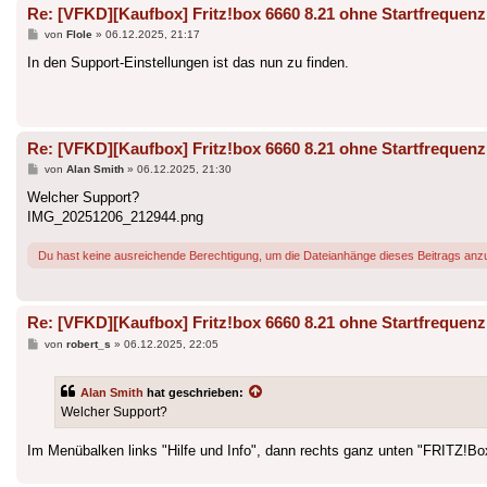
Re: [VFKD][Kaufbox] Fritz!box 6660 8.21 ohne Startfrequenz
Beitrag
von
Flole
»
06.12.2025, 21:17
In den Support-Einstellungen ist das nun zu finden.
Re: [VFKD][Kaufbox] Fritz!box 6660 8.21 ohne Startfrequenz
Beitrag
von
Alan Smith
»
06.12.2025, 21:30
Welcher Support?
IMG_20251206_212944.png
Du hast keine ausreichende Berechtigung, um die Dateianhänge dieses Beitrags anz
Re: [VFKD][Kaufbox] Fritz!box 6660 8.21 ohne Startfrequenz
Beitrag
von
robert_s
»
06.12.2025, 22:05
Alan Smith
hat geschrieben:
Welcher Support?
Im Menübalken links "Hilfe und Info", dann rechts ganz unten "FRITZ!Bo