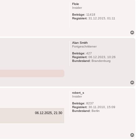
Flole
Insider
Beiträge:
11418
Registriert:
31.12.2015, 01:11
Na
ob
Alan Smith
Fortgeschrittener
Beiträge:
427
Registriert:
06.12.2023, 10:26
Bundesland:
Brandenburg
Na
ob
robert_s
Insider
Beiträge:
8237
Registriert:
30.11.2010, 15:09
Bundesland:
Berlin
06.12.2025, 21:30
Na
ob