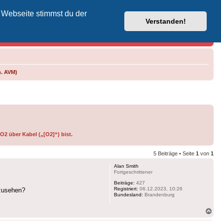
 Webseite stimmst du der
Vodafone-Kabel-Helpdesk
Verstanden!
m. AVM)
O2 über Kabel („[O2]“) bist.
5 Beiträge • Seite
1
von
1
Alan Smith
Fortgeschrittener
Beiträge:
427
Registriert:
06.12.2023, 10:26
nzusehen?
Bundesland:
Brandenburg
Na
ob