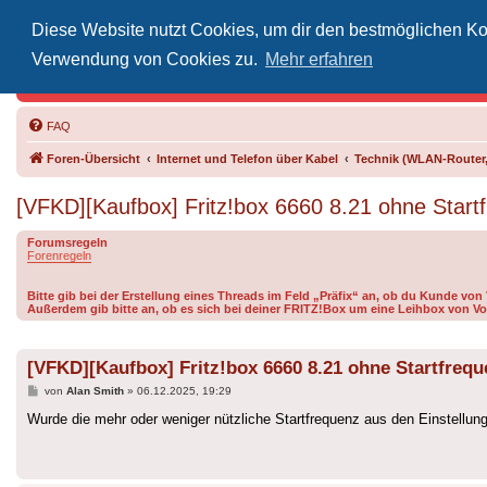
Diese Website nutzt Cookies, um dir den bestmöglichen Kom
Inoff
Verwendung von Cookies zu.
Mehr erfahren
Der Treffp
FAQ
Foren-Übersicht
Internet und Telefon über Kabel
Technik (WLAN-Router,
[VFKD][Kaufbox] Fritz!box 6660 8.21 ohne Start
Forumsregeln
Forenregeln
Bitte gib bei der Erstellung eines Threads im Feld „Präfix“ an, ob du Kunde vo
Außerdem gib bitte an, ob es sich bei deiner FRITZ!Box um eine Leihbox von Vo
[VFKD][Kaufbox] Fritz!box 6660 8.21 ohne Startfreq
Beitrag
von
Alan Smith
»
06.12.2025, 19:29
Wurde die mehr oder weniger nützliche Startfrequenz aus den Einstellung