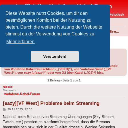
Inoffizielles Vodafone-Kabel-Forum
Diese Website nutzt Cookies, um dir den
Vodafone-Kabel-Helpdesk
bestmöglichen Komfort bei der Nutzung zu
FAQ
bieten. Durch die weitere Nutzung der Webseite
Foren-Übersicht
Internet und Telefon über Kabel
Störungen, Ausfälle und Speedprobleme
stimmst du der Verwendung von Cookies zu.
[eazy][VF West] Probleme beim Streaming
Mehr erfahren
Forumsregeln
Forenregeln
Verstanden!
Bitte gib bei der Erstellung eines Threads im Feld „Präfix“ an, ob du Kunde
von Vodafone Kabel Deutschland („[VFKD]“), von Vodafone West („[VF
West]“), von eazy („[eazy]“) oder von O2 über Kabel („[O2]“) bist.
1 Beitrag • Seite
1
von
1
Nicoco
Moderator
[eazy][VF West] Probleme beim Streaming
Beitrag
30.11.2025, 22:55
Nabend, beim Schauen von Streaming-Übertragungen (Sky Stream,
Twitch, etc.) passiert es plattformübergreifend, dass die Streams
hängenbleiben bzw. sich in der Qualität drosseln. Wenige Sekunden