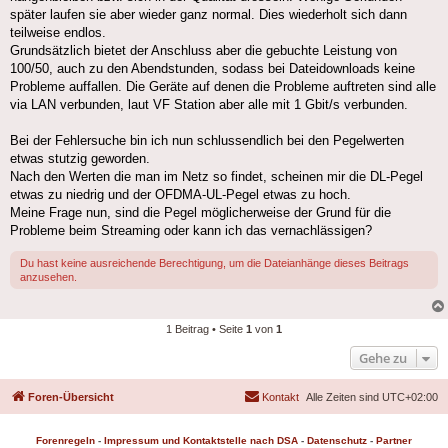
später laufen sie aber wieder ganz normal. Dies wiederholt sich dann
teilweise endlos.
Grundsätzlich bietet der Anschluss aber die gebuchte Leistung von
100/50, auch zu den Abendstunden, sodass bei Dateidownloads keine
Probleme auffallen. Die Geräte auf denen die Probleme auftreten sind alle
via LAN verbunden, laut VF Station aber alle mit 1 Gbit/s verbunden.
Bei der Fehlersuche bin ich nun schlussendlich bei den Pegelwerten
etwas stutzig geworden.
Nach den Werten die man im Netz so findet, scheinen mir die DL-Pegel
etwas zu niedrig und der OFDMA-UL-Pegel etwas zu hoch.
Meine Frage nun, sind die Pegel möglicherweise der Grund für die
Probleme beim Streaming oder kann ich das vernachlässigen?
Du hast keine ausreichende Berechtigung, um die Dateianhänge dieses Beitrags
anzusehen.
1 Beitrag • Seite
1
von
1
Gehe zu
Foren-Übersicht
Kontakt
Alle Zeiten sind
UTC+02:00
Forenregeln
-
Impressum und Kontaktstelle nach DSA
-
Datenschutz
-
Partner