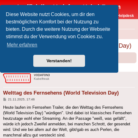
Inoffizielles Vodafone-Kabel-Forum
Diese Website nutzt Cookies, um dir den
Vodafone-Kabel-Helpdesk
bestmöglichen Komfort bei der Nutzung zu
FAQ
bieten. Durch die weitere Nutzung der Webseite
Foren-Übersicht
Offtopic
Medien
stimmst du der Verwendung von Cookies zu.
Welttag des Fernsehens (World Television Day)
Mehr erfahren
Forumsregeln
Forenregeln
Verstanden!
1 Beitrag • Seite
1
von
1
V0DAF0N3
Kabelfreak
Welttag des Fernsehens (World Television Day)
Beitrag
21.11.2025, 17:46
Heute laufen im Fernsehen Trailer, die den Welttag des Fernsehens
(World Television Day) "würdigen". Und dabei ist klassisches Fernsehen
heutzutage wohl eher Streaming. An der Passage "weiß, was gefällt",
würde ich jedoch Zweifel anmelden, bei manchen Schrott, der gesendet
wird. Und wie bei allem auf der Welt, gibt/gab es auch Perlen, die
manchmal allzu gut versteckt sind.