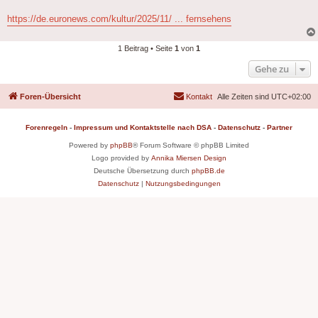
https://de.euronews.com/kultur/2025/11/ ... fernsehens
1 Beitrag • Seite
1
von
1
Gehe zu
Foren-Übersicht
Kontakt
Alle Zeiten sind
UTC+02:00
Forenregeln
-
Impressum und Kontaktstelle nach DSA
-
Datenschutz
-
Partner
Powered by
phpBB
® Forum Software © phpBB Limited
Logo provided by
Annika Miersen Design
Deutsche Übersetzung durch
phpBB.de
Datenschutz
|
Nutzungsbedingungen