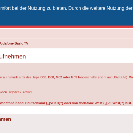
fort bei der Nutzung zu bieten. Durch die weitere Nutzung der
izielles Vodafone-Kabel-Forum
unkt für Kabelkunden von Vodafone - von Kunden für Kunden
Vodafone Basic TV
aufnehmen
r auf Smartcards des Typs
D03, D08, G02 oder G09
freigeschaltet (nicht auf D02/D09!).
We
inkten
Helpdesk-Artikel
.
on Vodafone Kabel Deutschland („[VFKD]“) oder von Vodafone West („[VF West]“) bist.
ehmen