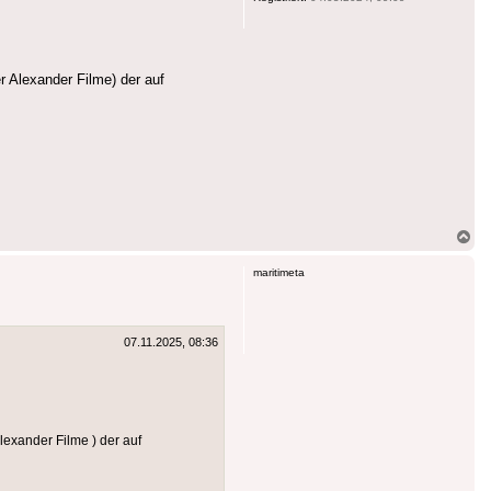
r Alexander Filme) der auf
Na
ob
maritimeta
07.11.2025, 08:36
Alexander Filme
) der auf