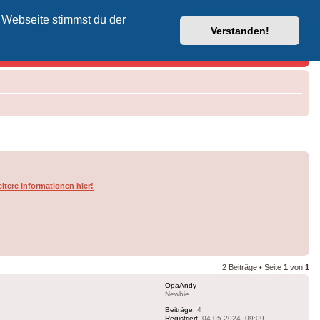
 Webseite stimmst du der
Vodafone-Kabel-Helpdesk
Verstanden!
itere Informationen hier!
2 Beiträge • Seite
1
von
1
OpaAndy
Newbie
Beiträge:
4
Registriert:
04.05.2024, 09:09