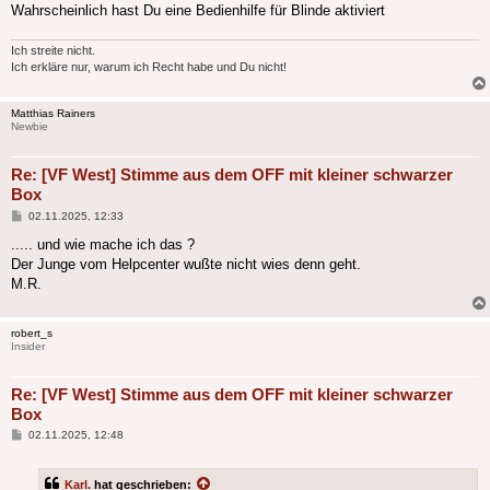
Wahrscheinlich hast Du eine Bedienhilfe für Blinde aktiviert
Ich streite nicht.
Ich erkläre nur, warum ich Recht habe und Du nicht!
Matthias Rainers
Newbie
Re: [VF West] Stimme aus dem OFF mit kleiner schwarzer
Box
Beitrag
02.11.2025, 12:33
..... und wie mache ich das ?
Der Junge vom Helpcenter wußte nicht wies denn geht.
M.R.
robert_s
Insider
Re: [VF West] Stimme aus dem OFF mit kleiner schwarzer
Box
Beitrag
02.11.2025, 12:48
Karl.
hat geschrieben: