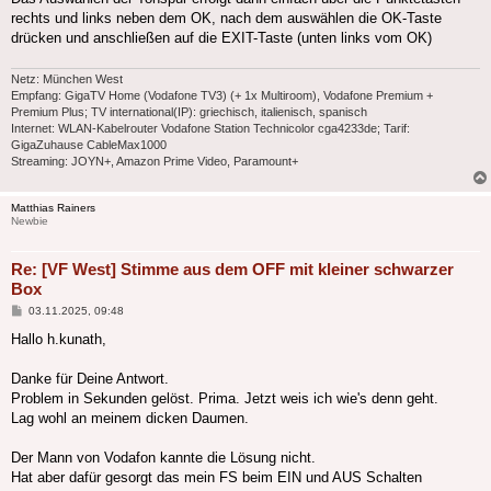
rechts und links neben dem OK, nach dem auswählen die OK-Taste
drücken und anschließen auf die EXIT-Taste (unten links vom OK)
Netz: München West
Empfang: GigaTV Home (Vodafone TV3) (+ 1x Multiroom), Vodafone Premium +
Premium Plus; TV international(IP): griechisch, italienisch, spanisch
Internet: WLAN-Kabelrouter Vodafone Station Technicolor cga4233de; Tarif:
GigaZuhause CableMax1000
Streaming: JOYN+, Amazon Prime Video, Paramount+
Matthias Rainers
Newbie
Re: [VF West] Stimme aus dem OFF mit kleiner schwarzer
Box
Beitrag
03.11.2025, 09:48
Hallo h.kunath,
Danke für Deine Antwort.
Problem in Sekunden gelöst. Prima. Jetzt weis ich wie's denn geht.
Lag wohl an meinem dicken Daumen.
Der Mann von Vodafon kannte die Lösung nicht.
Hat aber dafür gesorgt das mein FS beim EIN und AUS Schalten