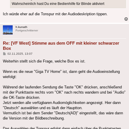
Wahrscheinlich hast Du eine Bedienhilfe für Blinde aktiviert
Ich würde eher auf die Tonspur mit der Audiodeskription tippen.
h.kunath
Fortgeschrittener
Re: [VF West] Stimme aus dem OFF mit kleiner schwarzer
Box
Beitrag
02.11.2025, 13:07
Weiterhin stellt sich die Frage, welche Box es ist.
Wenn es die neue "Giga TV Home" ist, dann geht die Audioeinstellung
wiefolgt:
Während der laufenden Sendung die Taste "OK" drücken, anschließend
mit der Punkttaste rechts vom "OK" nach rechts wandern und bei "Audio"
die OK-Taste drücken.
Jetzt werden alle verfügbaren Audiomöglichkeiten angezeigt. Hier dann
"Deutsch" auswählen und es läuft der Hauptton.
Vermutlich ist bei dem Sender "Deutsch(AD)" eingestellt, das wäre dann
die Version mit der Bildbeschreibung.
Das Auswählen der Tonspur erfolgt dann einfach über die Punktetasten