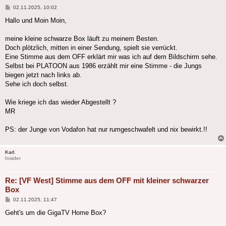
Beitrag
02.11.2025, 10:02
Hallo und Moin Moin,
meine kleine schwarze Box läuft zu meinem Besten.
Doch plötzlich, mitten in einer Sendung, spielt sie verrückt.
Eine Stimme aus dem OFF erklärt mir was ich auf dem Bildschirm sehe.
Selbst bei PLATOON aus 1986 erzählt mir eine Stimme - die Jungs
biegen jetzt nach links ab.
Sehe ich doch selbst.
Wie kriege ich das wieder Abgestellt ?
MR
PS: der Junge von Vodafon hat nur rumgeschwafelt und nix bewirkt.!!
Karl.
Insider
Re: [VF West] Stimme aus dem OFF mit kleiner schwarzer
Box
Beitrag
02.11.2025, 11:47
Geht's um die GigaTV Home Box?