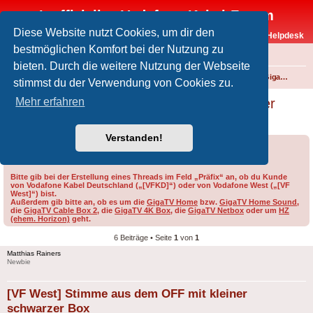
Inoffizielles Vodafone-Kabel-Forum
Diese Website nutzt Cookies, um dir den
Vodafone-Kabel-Helpdesk
bestmöglichen Komfort bei der Nutzung zu
FAQ
bieten. Durch die weitere Nutzung der Webseite
Foren-Übersicht
Fernsehen und Radio über Kabel
Technik (Kabelanschluss, Receiver, Module, Smartcards,...)
GigaTV (GigaTV Home, GigaTV Cable Box 2, frühere GigaTV-Generationen sowie HZ)
stimmst du der Verwendung von Cookies zu.
[VF West] Stimme aus dem OFF mit kleiner
Mehr erfahren
schwarzer Box
Verstanden!
Forumsregeln
Forenregeln
Bitte gib bei der Erstellung eines Threads im Feld „Präfix“ an, ob du Kunde
von Vodafone Kabel Deutschland („[VFKD]“) oder von Vodafone West („[VF
West]“) bist.
Außerdem gib bitte an, ob es um die
GigaTV Home
bzw.
GigaTV Home Sound
,
die
GigaTV Cable Box 2
, die
GigaTV 4K Box
, die
GigaTV Netbox
oder um
HZ
(ehem. Horizon)
geht.
6 Beiträge • Seite
1
von
1
Matthias Rainers
Newbie
[VF West] Stimme aus dem OFF mit kleiner
schwarzer Box