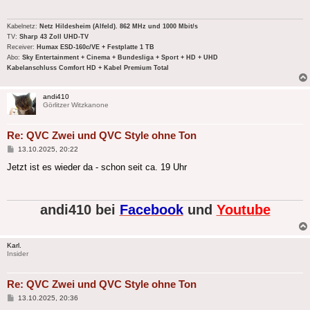
Kabelnetz:
Netz Hildesheim (Alfeld). 862 MHz und 1000 Mbit/s
TV:
Sharp 43 Zoll UHD-TV
Receiver:
Humax ESD-160c/VE + Festplatte 1 TB
Abo:
Sky Entertainment + Cinema + Bundesliga + Sport + HD + UHD
Kabelanschluss Comfort HD + Kabel Premium Total
andi410
Görlitzer Witzkanone
Re: QVC Zwei und QVC Style ohne Ton
Beitrag
13.10.2025, 20:22
Jetzt ist es wieder da - schon seit ca. 19 Uhr
andi410 bei
Facebook
und
Youtube
Karl.
Insider
Re: QVC Zwei und QVC Style ohne Ton
Beitrag
13.10.2025, 20:36