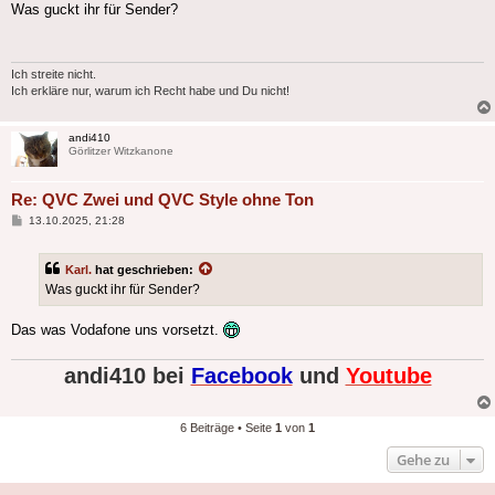
Was guckt ihr für Sender?
Ich streite nicht.
Ich erkläre nur, warum ich Recht habe und Du nicht!
andi410
Görlitzer Witzkanone
Re: QVC Zwei und QVC Style ohne Ton
Beitrag
13.10.2025, 21:28
Karl.
hat geschrieben:
Was guckt ihr für Sender?
Das was Vodafone uns vorsetzt.
andi410 bei
Facebook
und
Youtube
6 Beiträge • Seite
1
von
1
Gehe zu