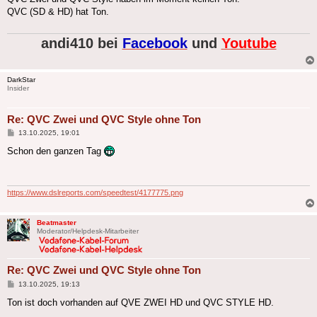
QVC (SD & HD) hat Ton.
andi410 bei
Facebook
und
Youtube
DarkStar
Insider
Re: QVC Zwei und QVC Style ohne Ton
Beitrag
13.10.2025, 19:01
Schon den ganzen Tag
https://www.dslreports.com/speedtest/4177775.png
Beatmaster
Moderator/Helpdesk-Mitarbeiter
Re: QVC Zwei und QVC Style ohne Ton
Beitrag
13.10.2025, 19:13
Ton ist doch vorhanden auf QVE ZWEI HD und QVC STYLE HD.