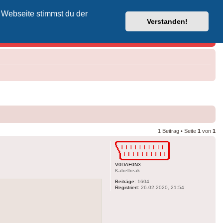
 Webseite stimmst du der
Vodafone-Kabel-Helpdesk
Verstanden!
1 Beitrag • Seite
1
von
1
V0DAF0N3
Kabelfreak
Beiträge:
1604
Registriert:
26.02.2020, 21:54