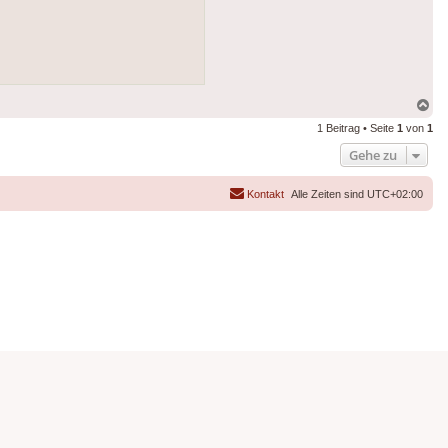
Na
ob
1 Beitrag • Seite
1
von
1
Gehe zu
Kontakt
Alle Zeiten sind
UTC+02:00