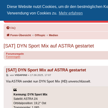
Diese Website nutzt Cookies, um dir den bestmöglichen Kom
Inoff
Verwendung von Cookies zu.
Mehr erfahren
Der Treffp
FAQ
Foren-Übersicht
Offtopic
Medien
[SAT] DYN Sport Mix auf ASTRA gestartet
Forumsregeln
Forenregeln
[SAT] DYN Sport Mix auf ASTRA gestartet
Beitrag
von
V0DAF0N3
»
17.09.2025, 17:07
Via ASTRA sendet nun DYN Sport Mix (HD) unverschlüsselt.
Kennung: DYN Sport Mix
Satellit: ASTRA 1N
Orbitalposition: 19,2° Ost
Transponder: 1.085