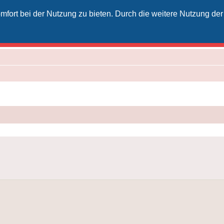
fort bei der Nutzung zu bieten. Durch die weitere Nutzung der
izielles Vodafone-Kabel-Forum
unkt für Kabelkunden von Vodafone - von Kunden für Kunden