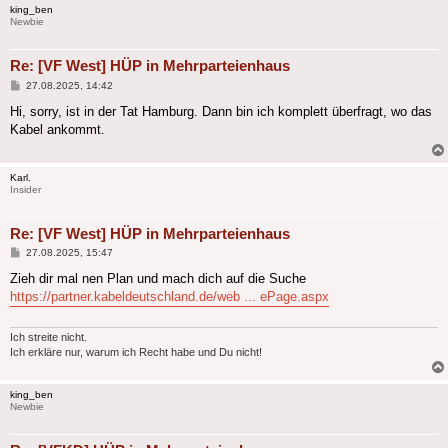
king_ben
Newbie
Re: [VF West] HÜP in Mehrparteienhaus
Beitrag
27.08.2025, 14:42
Hi, sorry, ist in der Tat Hamburg. Dann bin ich komplett überfragt, wo das
Kabel ankommt.
Karl.
Insider
Re: [VF West] HÜP in Mehrparteienhaus
Beitrag
27.08.2025, 15:47
Zieh dir mal nen Plan und mach dich auf die Suche
https://partner.kabeldeutschland.de/web ... ePage.aspx
Ich streite nicht.
Ich erkläre nur, warum ich Recht habe und Du nicht!
king_ben
Newbie