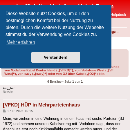
Inoffizielles Vodafone-Kabel-Forum
Diese Website nutzt Cookies, um dir den
Vodafone-Kabel-Helpdesk
bestmöglichen Komfort bei der Nutzung zu
FAQ
bieten. Durch die weitere Nutzung der Webseite
Foren-Übersicht
Internet und Telefon über Kabel
Technik (WLAN-Router, Kabelmodems, Verkabelung...)
Technik allgemein
stimmst du der Verwendung von Cookies zu.
[VFKD] HÜP in Mehrparteienhaus
Mehr erfahren
Forumsregeln
Forenregeln
Verstanden!
Bitte gib bei der Erstellung eines Threads im Feld „Präfix“ an, ob du Kunde
von Vodafone Kabel Deutschland („[VFKD]“), von Vodafone West („[VF
West]“), von eazy („[eazy]“) oder von O2 über Kabel („[O2]“) bist.
6 Beiträge • Seite
1
von
1
king_ben
Newbie
[VFKD] HÜP in Mehrparteienhaus
Beitrag
27.08.2025, 09:15
Moin, wir ziehen in eine Wohnung in einem Haus mit sechs Parteien (BJ
1972) und nehmen unseren Kabelvertrag mit. Vodafone sagt, dass der
Anschluss erst noch rückkanalfähig gemacht werden muss, und der