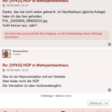
Re: [VFKD] HÜP in Mehrparteienhaus
Beitrag
28.08.2025, 11:12
Danke, das hat mich weiter gebracht. Im Nachbarhaus (gleiche Anlage)
habe ich das hier gefunden:
PXL_20250828_090659132.jpg
Sieht besser aus, oder?
Du hast keine ausreichende Berechtigung, um die Dateianhänge dieses Beitrags
anzusehen.
Besserwisser
Insider
Re: [VFKD] HÜP in Mehrparteienhaus
Beitrag
28.08.2025, 13:12
Das ist ein Hausverstärker und ein Verteiler.
Aber leider nicht der HÜP.
Der Verstärker ist aber rückkanaltauglich.
6 Beiträge • Seite
1
von
1
Gehe zu