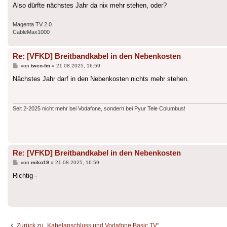
Also dürfte nächstes Jahr da nix mehr stehen, oder?
Magenta TV 2.0
CableMax1000
Re: [VFKD] Breitbandkabel in den Nebenkosten
Beitrag
von
twen-fm
»
21.08.2025, 16:59
Nächstes Jahr darf in den Nebenkosten nichts mehr stehen.
Seit 2-2025 nicht mehr bei Vodafone, sondern bei Pyur Tele Columbus!
Re: [VFKD] Breitbandkabel in den Nebenkosten
Beitrag
von
miko19
»
21.08.2025, 16:59
Richtig -
Zurück zu „Kabelanschluss und Vodafone Basic TV“