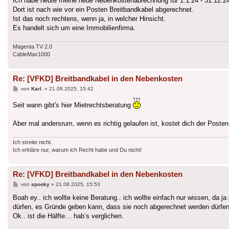
Ich habe heute meine neue Nebenkostenabrechnung für 1.1.24 - 31.12.
Dort ist nach wie vor ein Posten Breitbandkabel abgerechnet.
Ist das noch rechtens, wenn ja, in welcher Hinsicht.
Es handelt sich um eine Immobilienfirma.
Magenta TV 2.0
CableMax1000
Re: [VFKD] Breitbandkabel in den Nebenkosten
Beitrag
von
Karl.
»
21.08.2025, 15:42
Seit wann gibt's hier Mietrechtsberatung
Aber mal andersrum, wenn es richtig gelaufen ist, kostet dich der Posten 
Ich streite nicht.
Ich erkläre nur, warum ich Recht habe und Du nicht!
Re: [VFKD] Breitbandkabel in den Nebenkosten
Beitrag
von
spooky
»
21.08.2025, 15:53
Boah ey.. ich wollte keine Beratung.. ich wollte einfach nur wissen, da
dürfen, es Gründe geben kann, dass sie noch abgerechnet werden dürfen
Ok.. ist die Hälfte… hab’s verglichen.