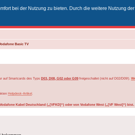
fort bei der Nutzung zu bieten. Durch die weitere Nutzung der
izielles Vodafone-Kabel-Forum
unkt für Kabelkunden von Vodafone - von Kunden für Kunden
Vodafone Basic TV
r auf Smartcards des Typs
D03, D08, G02 oder G09
freigeschaltet (nicht auf D02/D09!).
We
inkten
Helpdesk-Artikel
.
on Vodafone Kabel Deutschland („[VFKD]“) oder von Vodafone West („[VF West]“) bist.