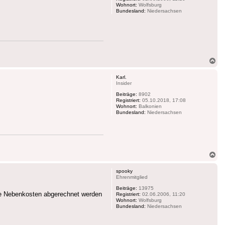
Wohnort:
Wolfsburg
Bundesland:
Niedersachsen
Na
ob
Karl.
Insider
Beiträge:
8902
Registriert:
05.10.2018, 17:08
Wohnort:
Balkonien
Bundesland:
Niedersachsen
Na
ob
spooky
Ehrenmitglied
Beiträge:
13975
 die Nebenkosten abgerechnet werden
Registriert:
02.06.2006, 11:20
Wohnort:
Wolfsburg
Bundesland:
Niedersachsen