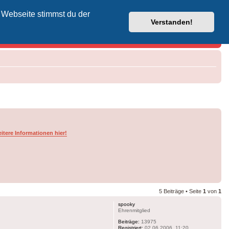
 Webseite stimmst du der
Vodafone-Kabel-Helpdesk
Verstanden!
itere Informationen hier!
5 Beiträge • Seite
1
von
1
spooky
Ehrenmitglied
Beiträge:
13975
Registriert:
02.06.2006, 11:20