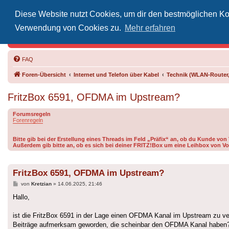
Diese Website nutzt Cookies, um dir den bestmöglichen Kom
Inoff
Verwendung von Cookies zu.
Mehr erfahren
Der Treffp
FAQ
Foren-Übersicht
Internet und Telefon über Kabel
Technik (WLAN-Router,
FritzBox 6591, OFDMA im Upstream?
Forumsregeln
Forenregeln
Bitte gib bei der Erstellung eines Threads im Feld „Präfix“ an, ob du Kunde vo
Außerdem gib bitte an, ob es sich bei deiner FRITZ!Box um eine Leihbox von Vo
FritzBox 6591, OFDMA im Upstream?
Beitrag
von
Kretzian
»
14.06.2025, 21:46
Hallo,
ist die FritzBox 6591 in der Lage einen OFDMA Kanal im Upstream zu ve
Beiträge aufmerksam geworden, die scheinbar den OFDMA Kanal haben