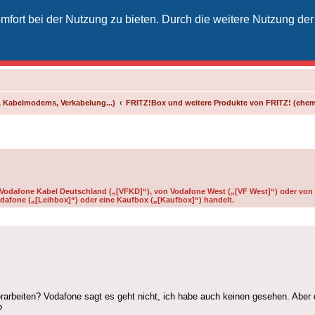
fort bei der Nutzung zu bieten. Durch die weitere Nutzung der
izielles Vodafone-Kabel-Forum
unkt für Kabelkunden von Vodafone - von Kunden für Kunden
 Kabelmodems, Verkabelung...)
FRITZ!Box und weitere Produkte von FRITZ! (ehe
n Vodafone Kabel Deutschland („[VFKD]“), von Vodafone West („[VF West]“) oder von 
dafone („[Leihbox]“) oder eine Kaufbox („[Kaufbox]“) handelt.
rarbeiten? Vodafone sagt es geht nicht, ich habe auch keinen gesehen. Aber
?