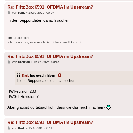
Re: FritzBox 6591, OFDMA im Upstream?
Beitrag
von
Karl.
»
15.06.2025, 00:07
In den Supportdaten danach suchen
Ich streite nicht.
Ich erkläre nur, warum ich Recht habe und Du nicht!
Re: FritzBox 6591, OFDMA im Upstream?
Beitrag
von
Kretzian
»
15.06.2025, 00:45
Karl.
hat geschrieben:
In den Supportdaten danach suchen
HWRevision 233
HWSubRevision 7
Aber glaubst du tatsächlich, dass die das noch machen?
Re: FritzBox 6591, OFDMA im Upstream?
Beitrag
von
Karl.
»
15.06.2025, 07:16