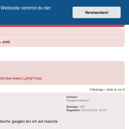
 Webseite stimmst du der
Vodafone-Kabel-Helpdesk
Verstanden!
m. AVM)
O2 über Kabel („[O2]“) bist.
8 Beiträge • Seite
1
von
1
Kretzian
Fortgeschrittener
Beiträge:
153
Registriert:
28.04.2019, 15:53
 durchs googlen bin ich auf manche