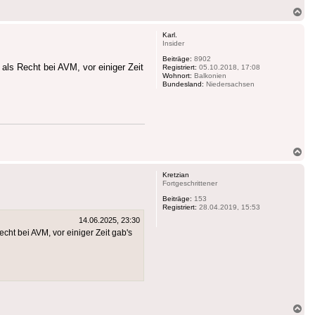
Na
ob
Karl.
Insider
Beiträge:
8902
ls Recht bei AVM, vor einiger Zeit
Registriert:
05.10.2018, 17:08
Wohnort:
Balkonien
Bundesland:
Niedersachsen
Na
ob
Kretzian
Fortgeschrittener
Beiträge:
153
Registriert:
28.04.2019, 15:53
14.06.2025, 23:30
ht bei AVM, vor einiger Zeit gab's
Na