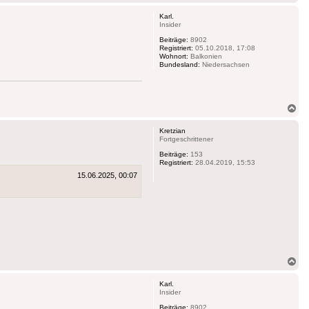
ob
Karl.
Insider
Beiträge:
8902
Registriert:
05.10.2018, 17:08
Wohnort:
Balkonien
Bundesland:
Niedersachsen
Na
ob
Kretzian
Fortgeschrittener
Beiträge:
153
Registriert:
28.04.2019, 15:53
15.06.2025, 00:07
Na
ob
Karl.
Insider
Beiträge:
8902