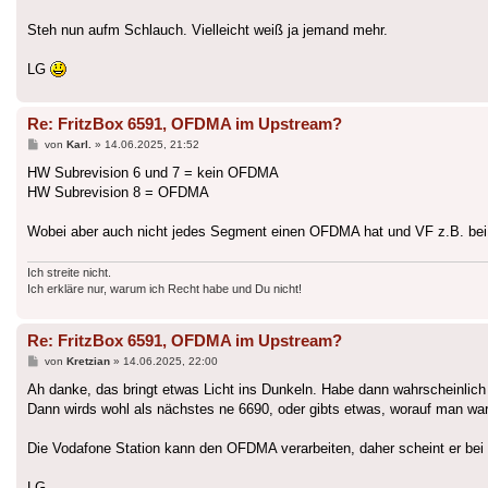
Steh nun aufm Schlauch. Vielleicht weiß ja jemand mehr.
LG
Re: FritzBox 6591, OFDMA im Upstream?
Beitrag
von
Karl.
»
14.06.2025, 21:52
HW Subrevision 6 und 7 = kein OFDMA
HW Subrevision 8 = OFDMA
Wobei aber auch nicht jedes Segment einen OFDMA hat und VF z.B. b
Ich streite nicht.
Ich erkläre nur, warum ich Recht habe und Du nicht!
Re: FritzBox 6591, OFDMA im Upstream?
Beitrag
von
Kretzian
»
14.06.2025, 22:00
Ah danke, das bringt etwas Licht ins Dunkeln. Habe dann wahrscheinlich 
Dann wirds wohl als nächstes ne 6690, oder gibts etwas, worauf man war
Die Vodafone Station kann den OFDMA verarbeiten, daher scheint er bei 
LG