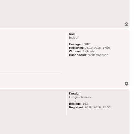
Na
ob
Karl.
Insider
Beiträge:
8902
Registriert:
05.10.2018, 17:08
Wohnort:
Balkonien
Bundesland:
Niedersachsen
Na
ob
Kretzian
Fortgeschrittener
Beiträge:
153
Registriert:
28.04.2019, 15:53