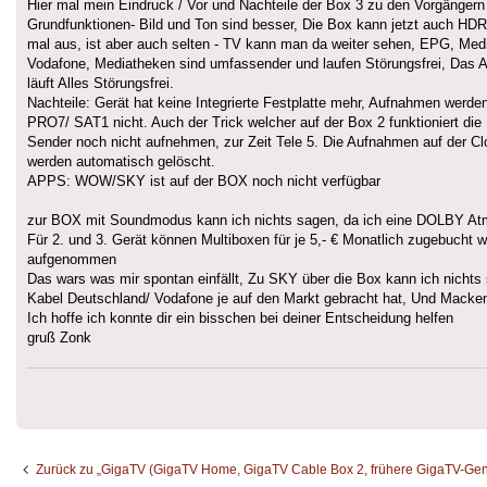
Hier mal mein Eindruck / Vor und Nachteile der Box 3 zu den Vorgängern 
Grundfunktionen- Bild und Ton sind besser, Die Box kann jetzt auch HDR
mal aus, ist aber auch selten - TV kann man da weiter sehen, EPG, Media
Vodafone, Mediatheken sind umfassender und laufen Störungsfrei, Das AP
läuft Alles Störungsfrei.
Nachteile: Gerät hat keine Integrierte Festplatte mehr, Aufnahmen werde
PRO7/ SAT1 nicht. Auch der Trick welcher auf der Box 2 funktioniert die
Sender noch nicht aufnehmen, zur Zeit Tele 5. Die Aufnahmen auf der Cl
werden automatisch gelöscht.
APPS: WOW/SKY ist auf der BOX noch nicht verfügbar
zur BOX mit Soundmodus kann ich nichts sagen, da ich eine DOLBY Atm
Für 2. und 3. Gerät können Multiboxen für je 5,- € Monatlich zugebuch
aufgenommen
Das wars was mir spontan einfällt, Zu SKY über die Box kann ich nichts s
Kabel Deutschland/ Vodafone je auf den Markt gebracht hat, Und Macken 
Ich hoffe ich konnte dir ein bisschen bei deiner Entscheidung helfen
gruß Zonk
Zurück zu „GigaTV (GigaTV Home, GigaTV Cable Box 2, frühere GigaTV-Gen