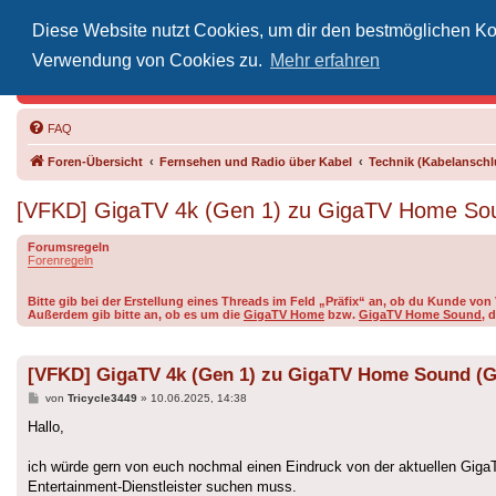
Diese Website nutzt Cookies, um dir den bestmöglichen Kom
Inoff
Verwendung von Cookies zu.
Mehr erfahren
Der Treffp
FAQ
Foren-Übersicht
Fernsehen und Radio über Kabel
Technik (Kabelanschlu
[VFKD] GigaTV 4k (Gen 1) zu GigaTV Home Soun
Forumsregeln
Forenregeln
Bitte gib bei der Erstellung eines Threads im Feld „Präfix“ an, ob du Kunde v
Außerdem gib bitte an, ob es um die
GigaTV Home
bzw.
GigaTV Home Sound
, 
[VFKD] GigaTV 4k (Gen 1) zu GigaTV Home Sound (Ge
Beitrag
von
Tricycle3449
»
10.06.2025, 14:38
Hallo,
ich würde gern von euch nochmal einen Eindruck von der aktuellen Gig
Entertainment-Dienstleister suchen muss.