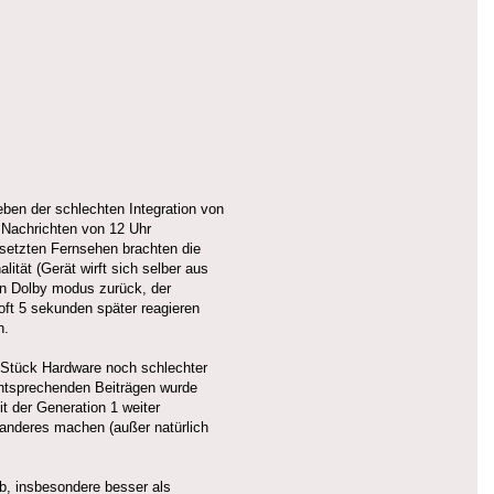
eben der schlechten Integration von
 Nachrichten von 12 Uhr
rsetzten Fernsehen brachten die
tät (Gerät wirft sich selber aus
en Dolby modus zurück, der
oft 5 sekunden später reagieren
n.
s Stück Hardware noch schlechter
n entsprechenden Beiträgen wurde
t der Generation 1 weiter
s anderes machen (außer natürlich
ab, insbesondere besser als