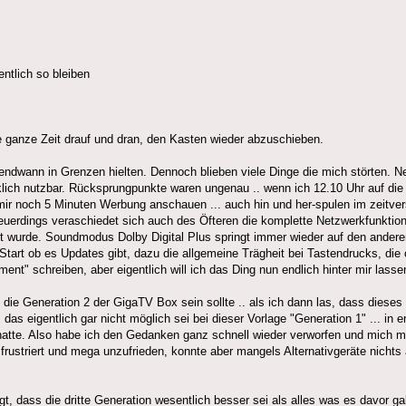
entlich so bleiben
ie ganze Zeit drauf und dran, den Kasten wieder abzuschieben.
endwann in Grenzen hielten. Dennoch blieben viele Dinge die mich störten. N
klich nutzbar. Rücksprungpunkte waren ungenau .. wenn ich 12.10 Uhr auf die
 mir noch 5 Minuten Werbung anschauen ... auch hin und her-spulen im zeitve
rdings veraschiedet sich auch des Öfteren die komplette Netzwerkfunktionali
t wurde. Soundmodus Dolby Digital Plus springt immer wieder auf den ander
Start ob es Updates gibt, dazu die allgemeine Trägheit bei Tastendrucks, die 
ent" schreiben, aber eigentlich will ich das Ding nun endlich hinter mir lasse
 die Generation 2 der GigaTV Box sein sollte .. als ich dann las, dass diese
ss das eigentlich gar nicht möglich sei bei dieser Vorlage "Generation 1" ... i
hatte. Also habe ich den Gedanken ganz schnell wieder verworfen und mich mi
 frustriert und mega unzufrieden, konnte aber mangels Alternativgeräte nicht
t, dass die dritte Generation wesentlich besser sei als alles was es davor g