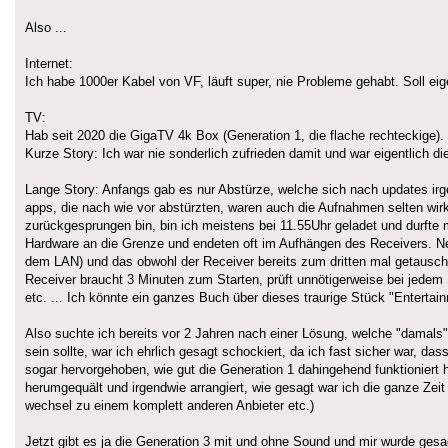
Also ...
Internet:
Ich habe 1000er Kabel von VF, läuft super, nie Probleme gehabt. Soll eig
TV:
Hab seit 2020 die GigaTV 4k Box (Generation 1, die flache rechteckige).
Kurze Story: Ich war nie sonderlich zufrieden damit und war eigentlich d
Lange Story: Anfangs gab es nur Abstürze, welche sich nach updates irg
apps, die nach wie vor abstürzten, waren auch die Aufnahmen selten wir
zurückgesprungen bin, bin ich meistens bei 11.55Uhr geladet und durfte
Hardware an die Grenze und endeten oft im Aufhängen des Receivers. Neue
dem LAN) und das obwohl der Receiver bereits zum dritten mal getausch
Receiver braucht 3 Minuten zum Starten, prüft unnötigerweise bei jedem 
etc. ... Ich könnte ein ganzes Buch über dieses traurige Stück "Entertainm
Also suchte ich bereits vor 2 Jahren nach einer Lösung, welche "damals"
sein sollte, war ich ehrlich gesagt schockiert, da ich fast sicher war, da
sogar hervorgehoben, wie gut die Generation 1 dahingehend funktioniert 
herumgequält und irgendwie arrangiert, wie gesagt war ich die ganze Zeit
wechsel zu einem komplett anderen Anbieter etc.)
Jetzt gibt es ja die Generation 3 mit und ohne Sound und mir wurde gesag