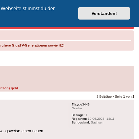
 Webseite stimmst du der
Vodafone-Kabel-Helpdesk
Verstanden!
frühere GigaTV-Generationen sowie HZ)
rizon)
geht.
3 Beiträge • Seite
1
von
1
Tricycle3449
Newbie
Beiträge:
1
Registriert:
10.06.2025, 14:11
Bundesland:
Sachsen
zwangsweise einen neuen