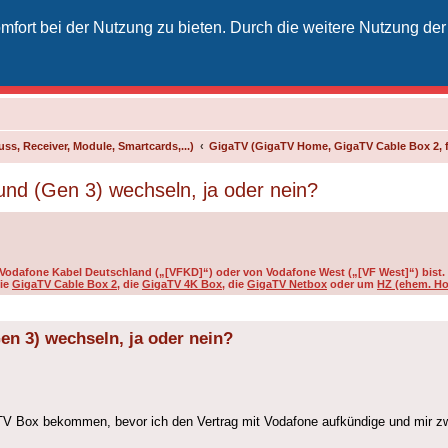
fort bei der Nutzung zu bieten. Durch die weitere Nutzung der
izielles Vodafone-Kabel-Forum
unkt für Kabelkunden von Vodafone - von Kunden für Kunden
ss, Receiver, Module, Smartcards,...)
GigaTV (GigaTV Home, GigaTV Cable Box 2, 
d (Gen 3) wechseln, ja oder nein?
on Vodafone Kabel Deutschland („[VFKD]“) oder von Vodafone West („[VF West]“) bist.
die
GigaTV Cable Box 2
, die
GigaTV 4K Box
, die
GigaTV Netbox
oder um
HZ (ehem. Ho
n 3) wechseln, ja oder nein?
aTV Box bekommen, bevor ich den Vertrag mit Vodafone aufkündige und mir 