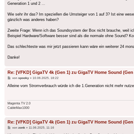
Generation 1 und 2 ...
Wie sehr ihr das? Im speziellen die Umsteiger von 1 auf 3? Ist eine wese
gänzlich was anderes haben?
Zweite Frage: Wenn ich das Soundsystem der Box nicht brauche, weil i
Beispiel Hardware/Software besser sind als die normale ohne Sound? Komm
Das schlechteste was mir jetzt passieren kann wäre ein weiterer 24 mona
Danke!
Re: [VFKD] GigaTV 4k (Gen 1) zu GigaTV Home Sound (Gen 3
Beitrag
von
spooky
»
10.06.2025, 18:22
Alleine vom Stromverbrauch würde ich die 1.Generation nicht mehr nutze
Magenta TV 2.0
CableMax1000
Re: [VFKD] GigaTV 4k (Gen 1) zu GigaTV Home Sound (Gen 3
Beitrag
von
zonk
»
11.06.2025, 11:16