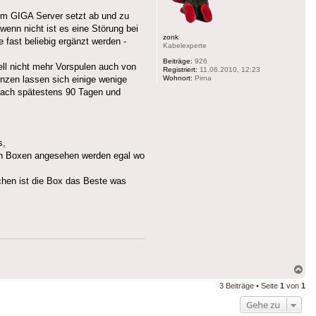
zum GIGA Server setzt ab und zu
wenn nicht ist es eine Störung bei
zonk
fast beliebig ergänzt werden -
Kabelexperte
Beiträge:
926
ell nicht mehr Vorspulen auch von
Registriert:
11.06.2010, 12:23
Wohnort:
Pirna
enzen lassen sich einige wenige
 nach spätestens 90 Tagen und
s,
len Boxen angesehen werden egal wo
ichen ist die Box das Beste was
Na
ob
3 Beiträge • Seite
1
von
1
Gehe zu