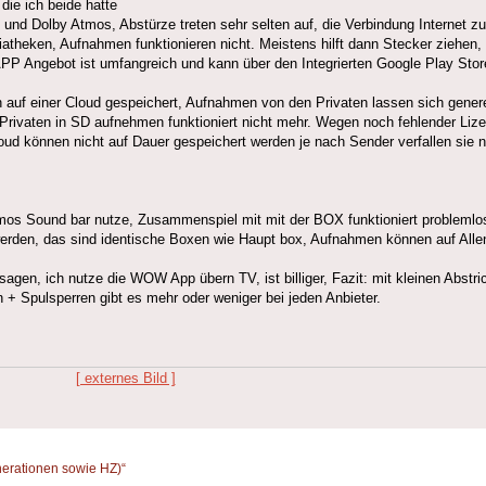
die ich beide hatte
 und Dolby Atmos, Abstürze treten sehr selten auf, die Verbindung Internet 
theken, Aufnahmen funktionieren nicht. Meistens hilft dann Stecker ziehen, 
P Angebot ist umfangreich und kann über den Integrierten Google Play Store 
n auf einer Cloud gespeichert, Aufnahmen von den Privaten lassen sich gener
 Privaten in SD aufnehmen funktioniert nicht mehr. Wegen noch fehlender Liz
oud können nicht auf Dauer gespeichert werden je nach Sender verfallen sie
os Sound bar nutze, Zusammenspiel mit mit der BOX funktioniert problemlo
t werden, das sind identische Boxen wie Haupt box, Aufnahmen können auf Al
agen, ich nutze die WOW App übern TV, ist billiger, Fazit: mit kleinen Abstr
+ Spulsperren gibt es mehr oder weniger bei jeden Anbieter.
[ externes Bild ]
erationen sowie HZ)“