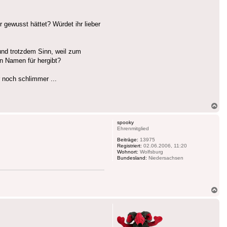
r gewusst hättet? Würdet ihr lieber
nd trotzdem Sinn, weil zum
in Namen für hergibt?
 noch schlimmer ...
Na
ob
spooky
Ehrenmitglied
Beiträge:
13975
Registriert:
02.06.2006, 11:20
Wohnort:
Wolfsburg
Bundesland:
Niedersachsen
Na
ob