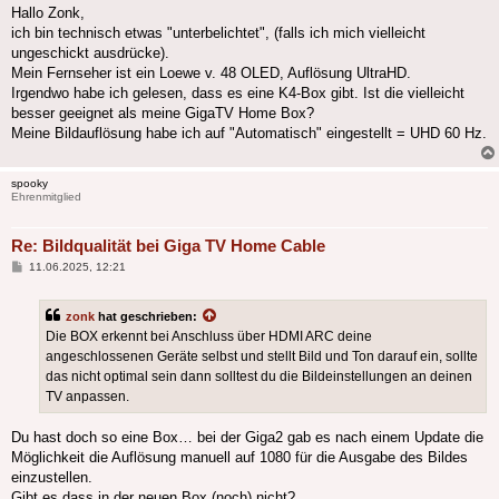
Hallo Zonk,
ich bin technisch etwas "unterbelichtet", (falls ich mich vielleicht
ungeschickt ausdrücke).
Mein Fernseher ist ein Loewe v. 48 OLED, Auflösung UltraHD.
Irgendwo habe ich gelesen, dass es eine K4-Box gibt. Ist die vielleicht
besser geeignet als meine GigaTV Home Box?
Meine Bildauflösung habe ich auf "Automatisch" eingestellt = UHD 60 Hz.
spooky
Ehrenmitglied
Re: Bildqualität bei Giga TV Home Cable
Beitrag
11.06.2025, 12:21
zonk
hat geschrieben:
Die BOX erkennt bei Anschluss über HDMI ARC deine
angeschlossenen Geräte selbst und stellt Bild und Ton darauf ein, sollte
das nicht optimal sein dann solltest du die Bildeinstellungen an deinen
TV anpassen.
Du hast doch so eine Box… bei der Giga2 gab es nach einem Update die
Möglichkeit die Auflösung manuell auf 1080 für die Ausgabe des Bildes
einzustellen.
Gibt es dass in der neuen Box (noch) nicht?