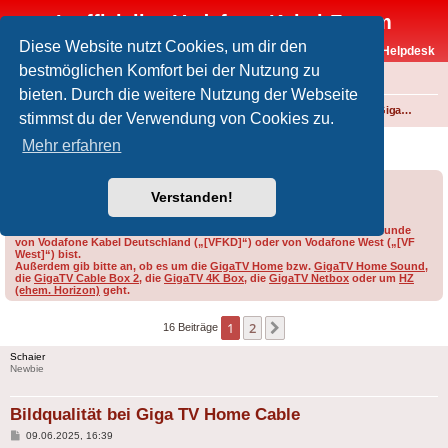
Inoffizielles Vodafone-Kabel-Forum
Diese Website nutzt Cookies, um dir den
Vodafone-Kabel-Helpdesk
bestmöglichen Komfort bei der Nutzung zu
FAQ
bieten. Durch die weitere Nutzung der Webseite
Foren-Übersicht
Fernsehen und Radio über Kabel
Technik (Kabelanschluss, Receiver, Module, Smartcards,...)
GigaTV (GigaTV Home, GigaTV Cable Box 2, frühere GigaTV-Generationen sowie HZ)
stimmst du der Verwendung von Cookies zu.
Bildqualität bei Giga TV Home Cable
Mehr erfahren
Forumsregeln
Forenregeln
Verstanden!
Bitte gib bei der Erstellung eines Threads im Feld „Präfix“ an, ob du Kunde
von Vodafone Kabel Deutschland („[VFKD]“) oder von Vodafone West („[VF
West]“) bist.
Außerdem gib bitte an, ob es um die
GigaTV Home
bzw.
GigaTV Home Sound
,
die
GigaTV Cable Box 2
, die
GigaTV 4K Box
, die
GigaTV Netbox
oder um
HZ
(ehem. Horizon)
geht.
1
2
Nächste
16 Beiträge
Schaier
Newbie
Bildqualität bei Giga TV Home Cable
Beitrag
09.06.2025, 16:39