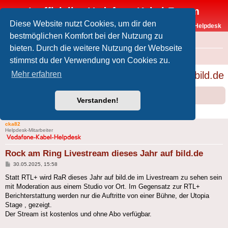
Inoffizielles Vodafone-Kabel-Forum
Diese Website nutzt Cookies, um dir den
Vodafone-Kabel-Helpdesk
bestmöglichen Komfort bei der Nutzung zu
FAQ
bieten. Durch die weitere Nutzung der Webseite
Foren-Übersicht
Offtopic
Medien
stimmst du der Verwendung von Cookies zu.
Rock am Ring Livestream dieses Jahr auf bild.de
Mehr erfahren
Forumsregeln
Forenregeln
Verstanden!
1 Beitrag • Seite
1
von
1
cka82
Helpdesk-Mitarbeiter
Rock am Ring Livestream dieses Jahr auf bild.de
Beitrag
30.05.2025, 15:58
Statt RTL+ wird RaR dieses Jahr auf bild.de im Livestream zu sehen sein
mit Moderation aus einem Studio vor Ort. Im Gegensatz zur RTL+
Berichterstattung werden nur die Auftritte von einer Bühne, der Utopia
Stage , gezeigt.
Der Stream ist kostenlos und ohne Abo verfügbar.