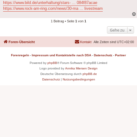
https://www.bild.de/unterhaltung/stars- ... 084f87acae
https://www.rock-am-ring.com/news/30-ma ... livestream
1 Beitrag • Seite
1
von
1
Gehe zu
Foren-Übersicht
Kontakt
Alle Zeiten sind
UTC+02:00
Forenregeln
-
Impressum und Kontaktstelle nach DSA
-
Datenschutz
-
Partner
Powered by
phpBB
® Forum Software © phpBB Limited
Logo provided by
Annika Miersen Design
Deutsche Übersetzung durch
phpBB.de
Datenschutz
|
Nutzungsbedingungen