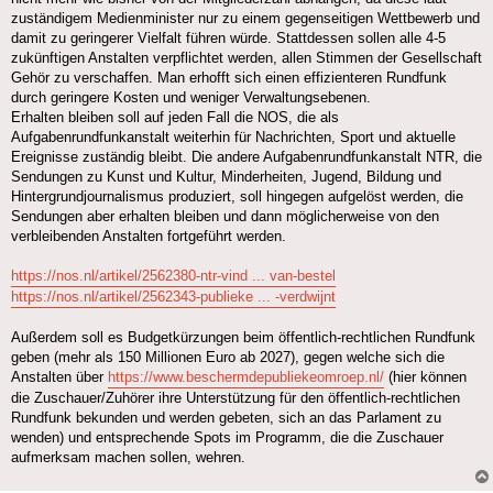
zuständigem Medienminister nur zu einem gegenseitigen Wettbewerb und
damit zu geringerer Vielfalt führen würde. Stattdessen sollen alle 4-5
zukünftigen Anstalten verpflichtet werden, allen Stimmen der Gesellschaft
Gehör zu verschaffen. Man erhofft sich einen effizienteren Rundfunk
durch geringere Kosten und weniger Verwaltungsebenen.
Erhalten bleiben soll auf jeden Fall die NOS, die als
Aufgabenrundfunkanstalt weiterhin für Nachrichten, Sport und aktuelle
Ereignisse zuständig bleibt. Die andere Aufgabenrundfunkanstalt NTR, die
Sendungen zu Kunst und Kultur, Minderheiten, Jugend, Bildung und
Hintergrundjournalismus produziert, soll hingegen aufgelöst werden, die
Sendungen aber erhalten bleiben und dann möglicherweise von den
verbleibenden Anstalten fortgeführt werden.
https://nos.nl/artikel/2562380-ntr-vind ... van-bestel
https://nos.nl/artikel/2562343-publieke ... -verdwijnt
Außerdem soll es Budgetkürzungen beim öffentlich-rechtlichen Rundfunk
geben (mehr als 150 Millionen Euro ab 2027), gegen welche sich die
Anstalten über
https://www.beschermdepubliekeomroep.nl/
(hier können
die Zuschauer/Zuhörer ihre Unterstützung für den öffentlich-rechtlichen
Rundfunk bekunden und werden gebeten, sich an das Parlament zu
wenden) und entsprechende Spots im Programm, die die Zuschauer
aufmerksam machen sollen, wehren.