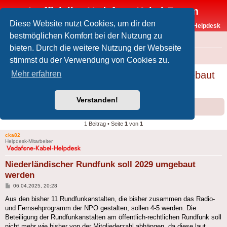
Inoffizielles Vodafone-Kabel-Forum
Diese Website nutzt Cookies, um dir den
Vodafone-Kabel-Helpdesk
bestmöglichen Komfort bei der Nutzung zu
FAQ
bieten. Durch die weitere Nutzung der Webseite
Foren-Übersicht
Offtopic
Medien
stimmst du der Verwendung von Cookies zu.
Niederländischer Rundfunk soll 2029 umgebaut
Mehr erfahren
werden
Verstanden!
Forumsregeln
Forenregeln
1 Beitrag • Seite
1
von
1
cka82
Helpdesk-Mitarbeiter
Niederländischer Rundfunk soll 2029 umgebaut
werden
Beitrag
06.04.2025, 20:28
Aus den bisher 11 Rundfunkanstalten, die bisher zusammen das Radio-
und Fernsehprogramm der NPO gestalten, sollen 4-5 werden. Die
Beteiligung der Rundfunkanstalten am öffentlich-rechtlichen Rundfunk soll
nicht mehr wie bisher von der Mitgliederzahl abhängen, da diese laut