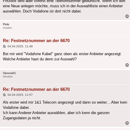
Fritzbox wird aber vorerst eine Telefonnummer gewünscht. Wenn ich dort
eine Neue anlegen möchte, muss ich in der Auswahlliste einen Anbieter
auswählen. Doch Vodafone ist dort nicht dabei.
Flole
Insider
Re: Festnetznummer an der 6670
Beitrag
04.04.2025, 11:48
Bei mir wird "Vodafone Kabel" ganz oben als erster Anbieter angezeigt.
Welche Anbieter hast du denn zur Auswahl?
Varuna01
Newbie
Re: Festnetznummer an der 6670
Beitrag
04.04.2025, 11:57
Als erster wird mir 1&1 Telecom angezeigt und dann so weiter....Aber kein
Vodafone dabei.
Ich kann Anderer Anbieter auswählen, aber ich kenn die ganzen
Zugangsdaten ja nicht.