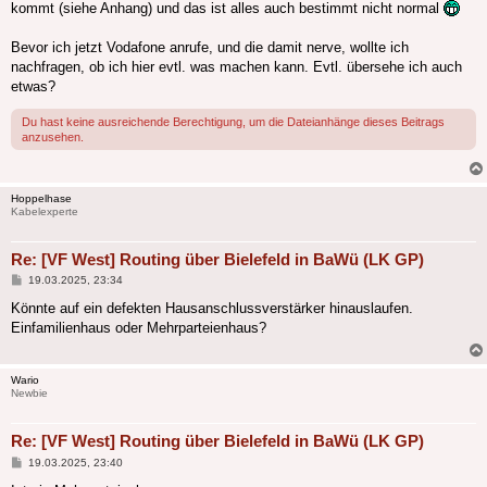
kommt (siehe Anhang) und das ist alles auch bestimmt nicht normal
Bevor ich jetzt Vodafone anrufe, und die damit nerve, wollte ich
nachfragen, ob ich hier evtl. was machen kann. Evtl. übersehe ich auch
etwas?
Du hast keine ausreichende Berechtigung, um die Dateianhänge dieses Beitrags
anzusehen.
Hoppelhase
Kabelexperte
Re: [VF West] Routing über Bielefeld in BaWü (LK GP)
Beitrag
19.03.2025, 23:34
Könnte auf ein defekten Hausanschlussverstärker hinauslaufen.
Einfamilienhaus oder Mehrparteienhaus?
Wario
Newbie
Re: [VF West] Routing über Bielefeld in BaWü (LK GP)
Beitrag
19.03.2025, 23:40