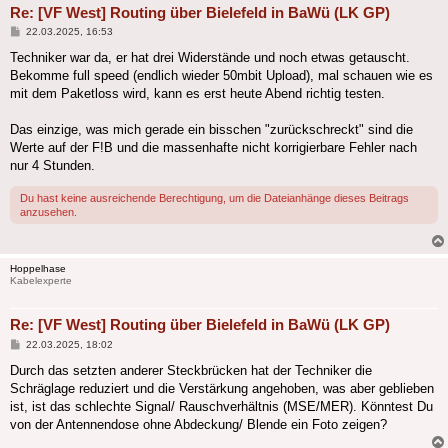
Re: [VF West] Routing über Bielefeld in BaWü (LK GP)
Beitrag
22.03.2025, 16:53
Techniker war da, er hat drei Widerstände und noch etwas getauscht.
Bekomme full speed (endlich wieder 50mbit Upload), mal schauen wie es
mit dem Paketloss wird, kann es erst heute Abend richtig testen.
Das einzige, was mich gerade ein bisschen "zurückschreckt" sind die
Werte auf der F!B und die massenhafte nicht korrigierbare Fehler nach
nur 4 Stunden.
Du hast keine ausreichende Berechtigung, um die Dateianhänge dieses Beitrags
anzusehen.
Hoppelhase
Kabelexperte
Re: [VF West] Routing über Bielefeld in BaWü (LK GP)
Beitrag
22.03.2025, 18:02
Durch das setzten anderer Steckbrücken hat der Techniker die
Schräglage reduziert und die Verstärkung angehoben, was aber geblieben
ist, ist das schlechte Signal/ Rauschverhältnis (MSE/MER). Könntest Du
von der Antennendose ohne Abdeckung/ Blende ein Foto zeigen?