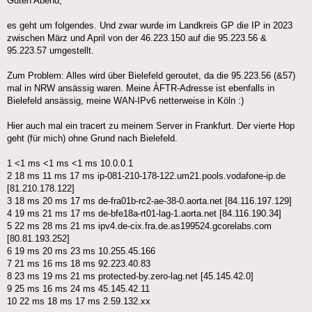
Guten Abend,
es geht um folgendes. Und zwar wurde im Landkreis GP die IP in 2023
zwischen März und April von der 46.223.150 auf die 95.223.56 &
95.223.57 umgestellt.
Zum Problem: Alles wird über Bielefeld geroutet, da die 95.223.56 (&57)
mal in NRW ansässig waren. Meine ÀFTR-Adresse ist ebenfalls in
Bielefeld ansässig, meine WAN-IPv6 netterweise in Köln :)
Hier auch mal ein tracert zu meinem Server in Frankfurt. Der vierte Hop
geht (für mich) ohne Grund nach Bielefeld.
1 <1 ms <1 ms <1 ms 10.0.0.1
2 18 ms 11 ms 17 ms ip-081-210-178-122.um21.pools.vodafone-ip.de
[81.210.178.122]
3 18 ms 20 ms 17 ms de-fra01b-rc2-ae-38-0.aorta.net [84.116.197.129]
4 19 ms 21 ms 17 ms de-bfe18a-rt01-lag-1.aorta.net [84.116.190.34]
5 22 ms 28 ms 21 ms ipv4.de-cix.fra.de.as199524.gcorelabs.com
[80.81.193.252]
6 19 ms 20 ms 23 ms 10.255.45.166
7 21 ms 16 ms 18 ms 92.223.40.83
8 23 ms 19 ms 21 ms protected-by.zero-lag.net [45.145.42.0]
9 25 ms 16 ms 24 ms 45.145.42.11
10 22 ms 18 ms 17 ms 2.59.132.xx