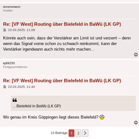
reneromann
Insider
Re: [VF West] Routing über Bielefeld in BaWü (LK GP)
Beitrag
23.03.2025, 11:09
Könnte auch sein, dass der Verstärker am Limit ist und verzerrt -- denn
wenn das Signal vorne schon zu schwach reinkommt, kann der
Verstärker irgendwann auch nichts mehr machen...
lq89250
Fortgeschrittener
Re: [VF West] Routing über Bielefeld in BaWü (LK GP)
Beitrag
23.03.2025, 11:40
... Bielefeld in BaWü (LK GP)
Wo genau im Kreis Göppingen liegt dieses Bielefeld?
1
2
Nächste
14 Beiträge