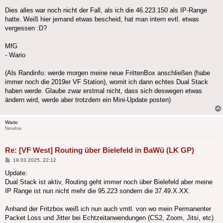
Dies alles war noch nicht der Fall, als ich die 46.223.150 als IP-Range
hatte. Weiß hier jemand etwas bescheid, hat man intern evtl. etwas
vergessen :D?
MfG
- Wario
(Als Randinfo: werde morgen meine neue FrittenBox anschließen (habe
immer noch die 2019er VF Station), womit ich dann echtes Dual Stack
haben werde. Glaube zwar erstmal nicht, dass sich deswegen etwas
ändern wird, werde aber trotzdem ein Mini-Update posten)
Wario
Newbie
Re: [VF West] Routing über Bielefeld in BaWü (LK GP)
Beitrag
19.03.2025, 22:12
Update:
Dual Stack ist aktiv, Routing geht immer noch über Bielefeld aber meine
IP Range ist nun nicht mehr die 95.223 sondern die 37.49.X.XX.
Anhand der Fritzbox weiß ich nun auch vmtl. von wo mein Permanenter
Packet Loss und Jitter bei Echtzeitanwendungen (CS2, Zoom, Jitsi, etc)