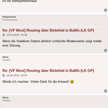
Ist ein Mehrparteienhaus.
Hoppelhase
Kabelexperte
Re: [VF West] Routing über Bielefeld in BaWü (LK GP)
Beitrag
19.03.2025, 23:48
Wenn die Vodafone Station ähnlich schlechte Modemwerte zeigt melde
eine Störung.
Wario
Newbie
Re: [VF West] Routing über Bielefeld in BaWü (LK GP)
Beitrag
19.03.2025, 23:50
Werde ich machen. Vielen Dank für die Antwort!
Wario
Newbie