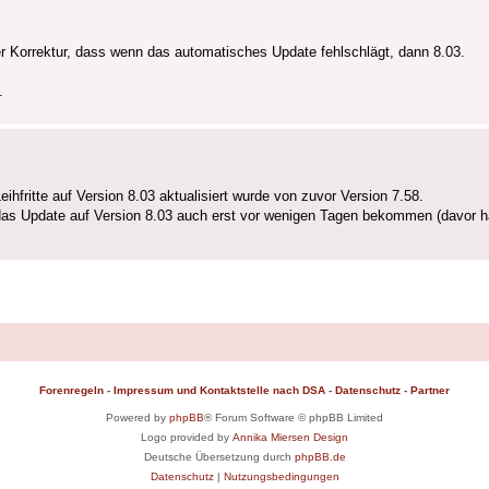
der Korrektur, dass wenn das automatisches Update fehlschlägt, dann 8.03.
.
hfritte auf Version 8.03 aktualisiert wurde von zuvor Version 7.58.
as Update auf Version 8.03 auch erst vor wenigen Tagen bekommen (davor hat
Forenregeln
-
Impressum und Kontaktstelle nach DSA
-
Datenschutz
-
Partner
Powered by
phpBB
® Forum Software © phpBB Limited
Logo provided by
Annika Miersen Design
Deutsche Übersetzung durch
phpBB.de
Datenschutz
|
Nutzungsbedingungen