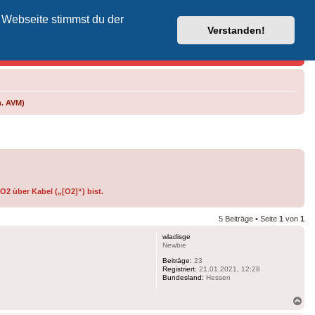
 Webseite stimmst du der
Vodafone-Kabel-Helpdesk
Verstanden!
m. AVM)
O2 über Kabel („[O2]“) bist.
5 Beiträge • Seite
1
von
1
wladisge
Newbie
Beiträge:
23
Registriert:
21.01.2021, 12:28
Bundesland:
Hessen
Na
ob