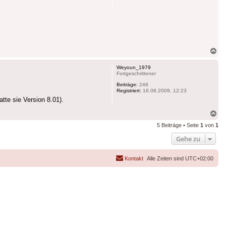
Na
ob
Weyoun_1979
Fortgeschrittener
Beiträge:
246
Registriert:
16.08.2009, 12:23
te sie Version 8.01).
Na
ob
5 Beiträge • Seite
1
von
1
Gehe zu
Kontakt
Alle Zeiten sind
UTC+02:00