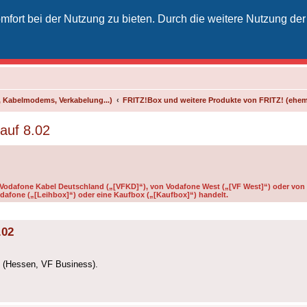
fort bei der Nutzung zu bieten. Durch die weitere Nutzung der
izielles Vodafone-Kabel-Forum
unkt für Kabelkunden von Vodafone - von Kunden für Kunden
 Kabelmodems, Verkabelung...)
FRITZ!Box und weitere Produkte von FRITZ! (ehe
auf 8.02
n Vodafone Kabel Deutschland („[VFKD]“), von Vodafone West („[VF West]“) oder von 
dafone („[Leihbox]“) oder eine Kaufbox („[Kaufbox]“) handelt.
.02
gt (Hessen, VF Business).