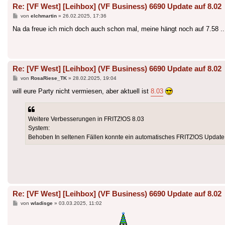
Re: [VF West] [Leihbox] (VF Business) 6690 Update auf 8.02
Beitrag
von
elchmartin
»
26.02.2025, 17:36
Na da freue ich mich doch auch schon mal, meine hängt noch auf 7.58 ...
Re: [VF West] [Leihbox] (VF Business) 6690 Update auf 8.02
Beitrag
von
RosaRiese_TK
»
28.02.2025, 19:04
will eure Party nicht vermiesen, aber aktuell ist
8.03
Weitere Verbesserungen in FRITZ!OS 8.03
System:
Behoben In seltenen Fällen konnte ein automatisches FRITZ!OS Update n
Re: [VF West] [Leihbox] (VF Business) 6690 Update auf 8.02
Beitrag
von
wladisge
»
03.03.2025, 11:02