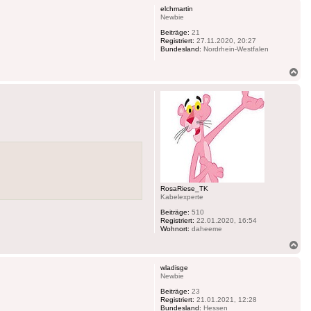
elchmartin
Newbie
Beiträge:
21
Registriert:
27.11.2020, 20:27
Bundesland:
Nordrhein-Westfalen
Na
ob
RosaRiese_TK
Kabelexperte
Beiträge:
510
Registriert:
22.01.2020, 16:54
Wohnort:
daheeme
Na
ob
wladisge
Newbie
Beiträge:
23
Registriert:
21.01.2021, 12:28
Bundesland:
Hessen