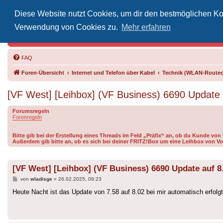
Diese Website nutzt Cookies, um dir den bestmöglichen Kom
Inoff
Verwendung von Cookies zu.
Mehr erfahren
Der Treffp
FAQ
Foren-Übersicht
Internet und Telefon über Kabel
Technik (WLAN-Router,
[VF West] [Leihbox] (VF Business) 6690 Update 
Forumsregeln
Forenregeln
Bitte gib bei der Erstellung eines Threads im Feld „Präfix“ an, ob du Kunde vo
Außerdem gib bitte an, ob es sich bei deiner FRITZ!Box um eine Leihbox von Vo
[VF West] [Leihbox] (VF Business) 6690 Update auf 8
Beitrag
von
wladisge
»
26.02.2025, 09:23
Heute Nacht ist das Update von 7.58 auf 8.02 bei mir automatisch erfol