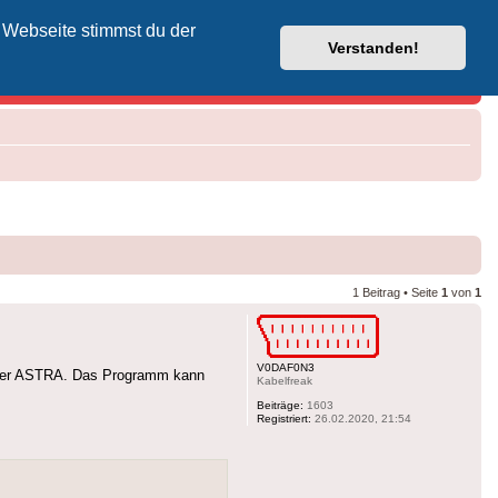
 Webseite stimmst du der
Vodafone-Kabel-Helpdesk
Verstanden!
1 Beitrag • Seite
1
von
1
V0DAF0N3
 über ASTRA. Das Programm kann
Kabelfreak
Beiträge:
1603
Registriert:
26.02.2020, 21:54