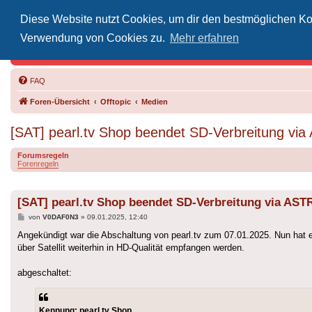
Diese Website nutzt Cookies, um dir den bestmöglichen Kom
Inoff
Verwendung von Cookies zu.
Mehr erfahren
Der Treffp
FAQ
Foren-Übersicht
Offtopic
Medien
[SAT] pearl.tv Shop beendet SD-Verbreitung vi
Forumsregeln
Forenregeln
[SAT] pearl.tv Shop beendet SD-Verbreitung via AST
Beitrag
von
V0DAF0N3
»
09.01.2025, 12:40
Angekündigt war die Abschaltung von pearl.tv zum 07.01.2025. Nun hat
über Satellit weiterhin in HD-Qualität empfangen werden.
abgeschaltet:
Kennung: pearl.tv Shop