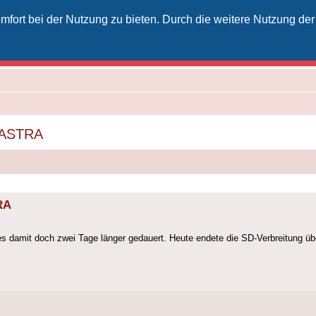
fort bei der Nutzung zu bieten. Durch die weitere Nutzung der
izielles Vodafone-Kabel-Forum
unkt für Kabelkunden von Vodafone - von Kunden für Kunden
a ASTRA
RA
 es damit doch zwei Tage länger gedauert. Heute endete die SD-Verbreitung