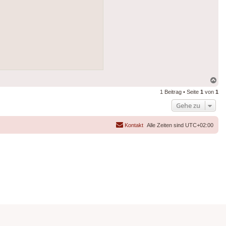
Na
ob
1 Beitrag • Seite
1
von
1
Gehe zu
Kontakt
Alle Zeiten sind
UTC+02:00