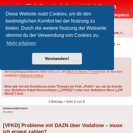
Inoffizielles Vodafone-Kabel-Forum
Diese Website nutzt Cookies, um dir den
Vodafone-Kabel-Helpdesk
bestmöglichen Komfort bei der Nutzung zu
FAQ
bieten. Durch die weitere Nutzung der Webseite
Foren-Übersicht
Fernsehen und Radio über Kabel
Vodafone Premium, internationale Pakete und Video on Demand
stimmst du der Verwendung von Cookies zu.
[VFKD] Probleme mit DAZN über Vodafone –
Mehr erfahren
muss ich erneut zahlen?
Verstanden!
Forumsregeln
Forenregeln
Bei Empfangsproblemen lohnt sich u.U. ein
Blick in diesen Thread
bzw. in den dort
verlinkten
Helpdesk-Artikel
.
Bitte gib bei der Erstellung eines Threads im Feld „Präfix“ an, ob du Kunde
von Vodafone Kabel Deutschland („[VFKD]“) oder von Vodafone West („[VF
West]“) bist.
2 Beiträge • Seite
1
von
1
immanueljohnston
Newbie
[VFKD] Probleme mit DAZN über Vodafone – muss
ich erneut zahlen?