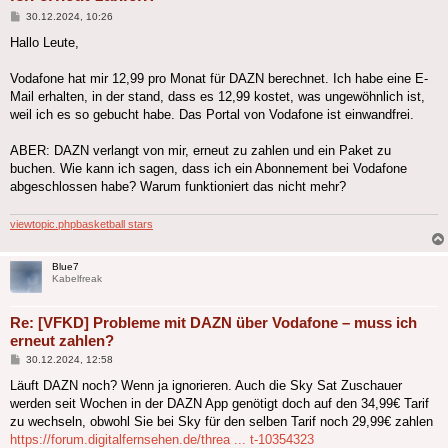
Beitrag
30.12.2024, 10:26
Hallo Leute,
Vodafone hat mir 12,99 pro Monat für DAZN berechnet. Ich habe eine E-
Mail erhalten, in der stand, dass es 12,99 kostet, was ungewöhnlich ist,
weil ich es so gebucht habe. Das Portal von Vodafone ist einwandfrei.
ABER: DAZN verlangt von mir, erneut zu zahlen und ein Paket zu
buchen. Wie kann ich sagen, dass ich ein Abonnement bei Vodafone
abgeschlossen habe? Warum funktioniert das nicht mehr?
viewtopic.php
basketball stars
Blue7
Kabelfreak
Re: [VFKD] Probleme mit DAZN über Vodafone – muss ich
erneut zahlen?
Beitrag
30.12.2024, 12:58
Läuft DAZN noch? Wenn ja ignorieren. Auch die Sky Sat Zuschauer
werden seit Wochen in der DAZN App genötigt doch auf den 34,99€ Tarif
zu wechseln, obwohl Sie bei Sky für den selben Tarif noch 29,99€ zahlen
https://forum.digitalfernsehen.de/threa ... t-10354323