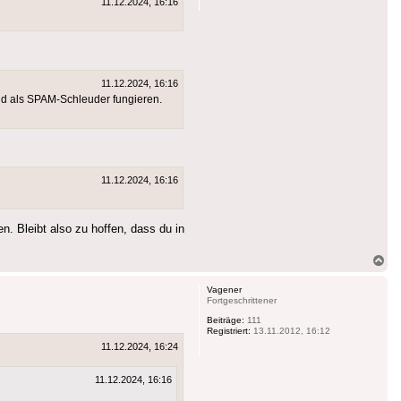
11.12.2024, 16:16
11.12.2024, 16:16
und als SPAM-Schleuder fungieren.
11.12.2024, 16:16
. Bleibt also zu hoffen, dass du in
Na
ob
Vagener
Fortgeschrittener
Beiträge:
111
Registriert:
13.11.2012, 16:12
11.12.2024, 16:24
11.12.2024, 16:16