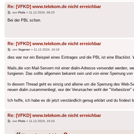
Re: [VFKD] www.telekom.de nicht erreichbar
Beitrag
von
Flole
»
11.12.2024, 09:25
Bei der PBL schon.
Re: [VFKD] www.telekom.de nicht erreichbar
Beitrag
von
Vagener
»
11.12.2024, 16:16
dies war nur ein Beispiel eines Eintrages und die PBL ist eine Blacklist
Mails,die von Mail-Servern mit einer dialin-Adresse versendet werden, w
fungieren. Das sollte allgemein bekannt sein und von einer Sperrung von 
In diesem Thread geht es einzig und alleine um die Sperrung des Web-Se
neuen dialin zusammenliegt, wur der Verursacher wohl der "Vorbesitzer" 
Ich hoffe, ich habe es dir jetzt verständlich genug erklärt und du findes
Re: [VFKD] www.telekom.de nicht erreichbar
Beitrag
von
Flole
»
11.12.2024, 16:24