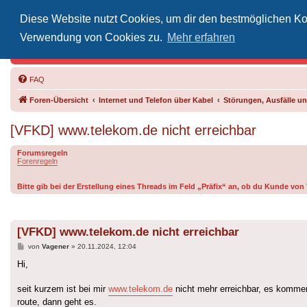
Diese Website nutzt Cookies, um dir den bestmöglichen Kom
Inoff
Verwendung von Cookies zu.
Mehr erfahren
Der Treffp
FAQ
Foren-Übersicht
Internet und Telefon über Kabel
Störungen, Ausfälle 
[VFKD] www.telekom.de nicht erreichbar
Forumsregeln
Forenregeln
Bitte gib bei der Erstellung eines Threads im Feld „Präfix“ an, ob du Kunde vo
[VFKD] www.telekom.de nicht erreichbar
Beitrag
von
Vagener
»
20.11.2024, 12:04
Hi,
seit kurzem ist bei mir
www.telekom.de
nicht mehr erreichbar, es komme
route, dann geht es.