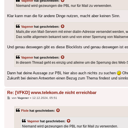
Vagener
hat geschrieben:
Niemand wird gezwungen die PBL nur für Mail zu verwenden.
Klar kann man die für andere Dinge nutzen, macht aber keinen Sinn.
Vagener
hat geschrieben:
Mails,die von Mail-Servern mit einer dialin-Adresse versendet werden, w
Das sollte allgemein bekannt sein und von einer Sperrung von Mailserver
Und genau deswegen gibt es diese Blocklists und genau deswegen ist es 
Vagener
hat geschrieben:
In diesem Thread geht es einzig und alleine um die Sperrung des Web-S
Dann hat deine Aussage zur PBL hier also auch nichts zu suchen
Ohne
Zukunft bei deinen Antworten einen Bezug zum Thema findest und sinnl
Re: [VFKD] www.telekom.de nicht erreichbar
Beitrag
von
Vagener
»
12.12.2024, 05:51
Flole
hat geschrieben:
Vagener
hat geschrieben:
Niemand wird gezwungen die PBL nur für Mail zu verwenden.