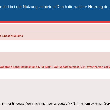
fort bei der Nutzung zu bieten. Durch die weitere Nutzung der
izielles Vodafone-Kabel-Forum
unkt für Kabelkunden von Vodafone - von Kunden für Kunden
und Speedprobleme
n Vodafone Kabel Deutschland („[VFKD]“), von Vodafone West („[VF West]“), von eazy 
n immer timeouts. Wenn ich mich per wireguard-VPN mit einem externen Ser