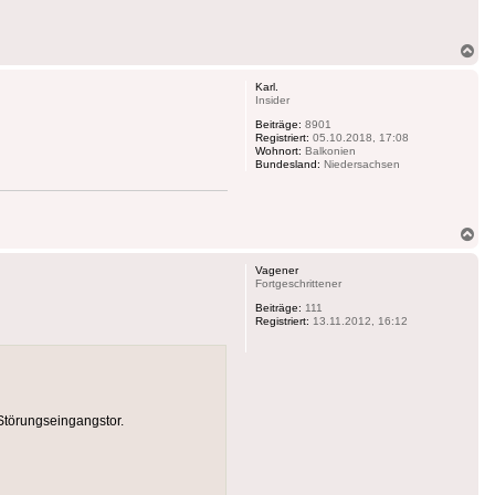
Na
ob
Karl.
Insider
Beiträge:
8901
Registriert:
05.10.2018, 17:08
Wohnort:
Balkonien
Bundesland:
Niedersachsen
Na
ob
Vagener
Fortgeschrittener
Beiträge:
111
Registriert:
13.11.2012, 16:12
 Störungseingangstor.