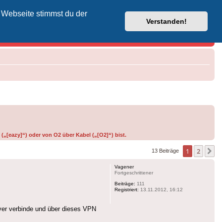
 Webseite stimmst du der
Vodafone-Kabel-Helpdesk
Verstanden!
(„[eazy]“) oder von O2 über Kabel („[O2]“) bist.
1
2
N
13 Beiträge
Vagener
Fortgeschrittener
Beiträge:
111
Registriert:
13.11.2012, 16:12
ver verbinde und über dieses VPN