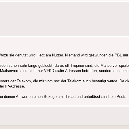
. Wozu sie genutzt wird, liegt am Nutzer. Niemand wird gezwungen die PBL nur
erden schon sehr lange geblockt, da es oft Trojaner sind, die Mailserver spi
Mailservern sind nicht nur VFKD-dialin-Adressen betroffen, sondern so ziemlic
rvers der Telekom, die mir vom noc der Telekom auch bestätigt wurde. Da die
der IP-Adresse.
t bei deinen Antworten einen Bezug zum Thread und unterlässt sinnfreie Posts.