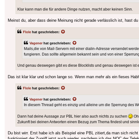
Klar kann man die für andere Dinge nutzen, macht aber keinen Sinn.
Meinst du, aber dass deine Meinung nicht gerade verlässlich ist, hast d
Flole
hat geschrieben:
Vagener
hat geschrieben:
Mails,die von Mail-Servern mit einer dialin-Adresse versendet werde
fungieren. Das sollte allgemein bekannt sein und von einer Sperrung
Und genau deswegen gibt es diese Blocklists und genau deswegen ist es 
Das ist klar klar und schon lange so. Wenn man mehr als ein fieses Hab
Flole
hat geschrieben:
Vagener
hat geschrieben:
In diesem Thread geht es einzig und alleine um die Sperrung des W
Dann hat deine Aussage zur PBL hier also auch nichts zu suchen
Ohn
Zukunft bei deinen Antworten einen Bezug zum Thema findest und sinnl
Du bist wirr. Erst habe ich als Beispiel eine PBL zitiert,da man sich n
funktioniert der Zugriff jetzt auch wieder, nachdem ich das NOC der Tel