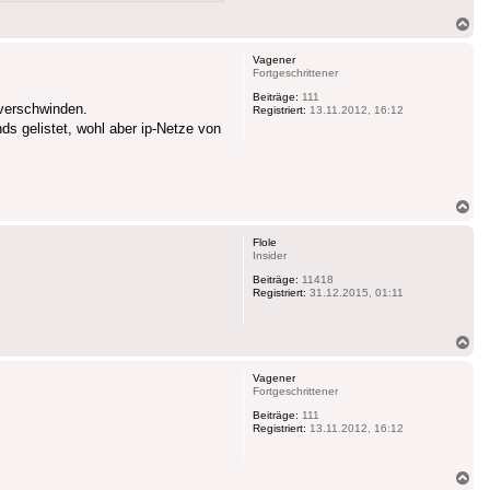
Na
ob
Vagener
Fortgeschrittener
Beiträge:
111
 verschwinden.
Registriert:
13.11.2012, 16:12
ds gelistet, wohl aber ip-Netze von
Na
ob
Flole
Insider
Beiträge:
11418
Registriert:
31.12.2015, 01:11
Na
ob
Vagener
Fortgeschrittener
Beiträge:
111
Registriert:
13.11.2012, 16:12
Na