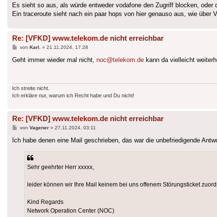
Es sieht so aus, als würde entweder vodafone den Zugriff blocken, oder 
Ein traceroute sieht nach ein paar hops von hier genauso aus, wie über
Re: [VFKD] www.telekom.de nicht erreichbar
Beitrag
von
Karl.
»
21.11.2024, 17:28
Geht immer wieder mal nicht,
noc@telekom.de
kann da vielleicht weiterh
Ich streite nicht.
Ich erkläre nur, warum ich Recht habe und Du nicht!
Re: [VFKD] www.telekom.de nicht erreichbar
Beitrag
von
Vagener
»
27.11.2024, 03:11
Ich habe denen eine Mail geschrieben, das war die unbefriedigende Antwo
Sehr geehrter Herr xxxxx,
leider können wir Ihre Mail keinem bei uns offenem Störungsticket zuord
Kind Regards
Network Operation Center (NOC)