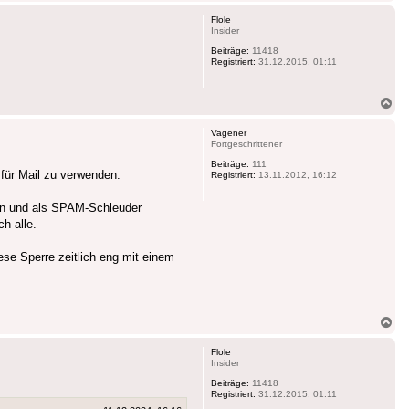
ob
Flole
Insider
Beiträge:
11418
Registriert:
31.12.2015, 01:11
Na
ob
Vagener
Fortgeschrittener
Beiträge:
111
 für Mail zu verwenden.
Registriert:
13.11.2012, 16:12
elen und als SPAM-Schleuder
h alle.
se Sperre zeitlich eng mit einem
Na
ob
Flole
Insider
Beiträge:
11418
Registriert:
31.12.2015, 01:11