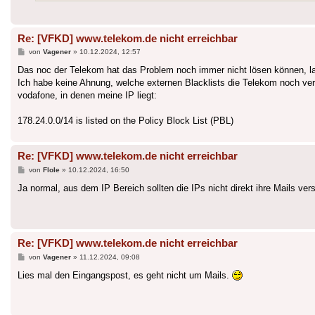
Re: [VFKD] www.telekom.de nicht erreichbar
Beitrag
von
Vagener
»
10.12.2024, 12:57
Das noc der Telekom hat das Problem noch immer nicht lösen können, lau
Ich habe keine Ahnung, welche externen Blacklists die Telekom noch verw
vodafone, in denen meine IP liegt:
178.24.0.0/14 is listed on the Policy Block List (PBL)
Re: [VFKD] www.telekom.de nicht erreichbar
Beitrag
von
Flole
»
10.12.2024, 16:50
Ja normal, aus dem IP Bereich sollten die IPs nicht direkt ihre Mails ver
Re: [VFKD] www.telekom.de nicht erreichbar
Beitrag
von
Vagener
»
11.12.2024, 09:08
Lies mal den Eingangspost, es geht nicht um Mails.