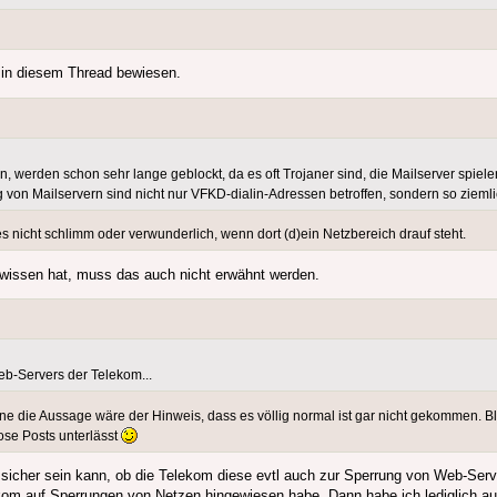
u in diesem Thread bewiesen.
n, werden schon sehr lange geblockt, da es oft Trojaner sind, die Mailserver spi
 von Mailservern sind nicht nur VFKD-dialin-Adressen betroffen, sondern so ziemlic
nicht schlimm oder verwunderlich, wenn dort (d)ein Netzbereich drauf steht.
lwissen hat, muss das auch nicht erwähnt werden.
eb-Servers der Telekom...
e die Aussage wäre der Hinweis, dass es völlig normal ist gar nicht gekommen. Ble
ose Posts unterlässt
icht sicher sein kann, ob die Telekom diese evtl auch zur Sperrung von Web-S
ekom auf Sperrungen von Netzen hingewiesen habe. Dann habe ich lediglich auf