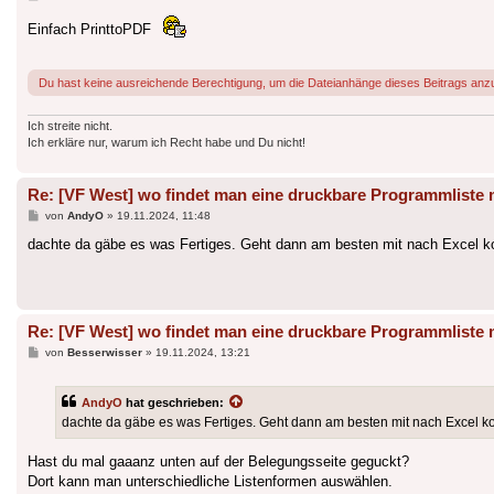
Einfach PrinttoPDF
Du hast keine ausreichende Berechtigung, um die Dateianhänge dieses Beitrags anz
Ich streite nicht.
Ich erkläre nur, warum ich Recht habe und Du nicht!
Re: [VF West] wo findet man eine druckbare Programmlis
Beitrag
von
AndyO
»
19.11.2024, 11:48
dachte da gäbe es was Fertiges. Geht dann am besten mit nach Excel k
Re: [VF West] wo findet man eine druckbare Programmlis
Beitrag
von
Besserwisser
»
19.11.2024, 13:21
AndyO
hat geschrieben:
dachte da gäbe es was Fertiges. Geht dann am besten mit nach Excel k
Hast du mal gaaanz unten auf der Belegungsseite geguckt?
Dort kann man unterschiedliche Listenformen auswählen.