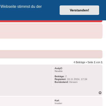
 Webseite stimmst du der
Vodafone-Kabel-Helpdesk
Verstanden!
4 Beiträge • Seite
1
von
1
AndyO
Newbie
Beiträge:
2
Registriert:
18.11.2024, 17:34
Bundesland:
Hessen
Na
ob
Karl.
Insider