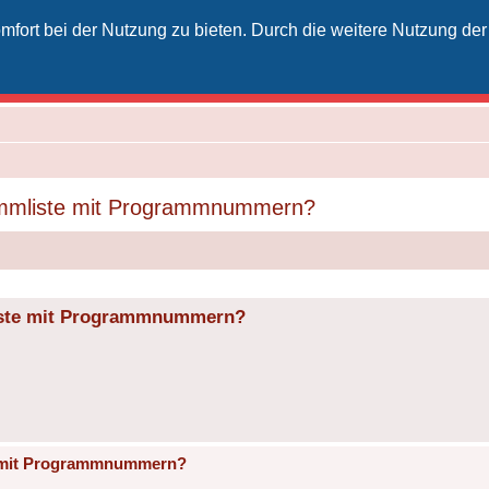
fort bei der Nutzung zu bieten. Durch die weitere Nutzung der
izielles Vodafone-Kabel-Forum
unkt für Kabelkunden von Vodafone - von Kunden für Kunden
rammliste mit Programmnummern?
liste mit Programmnummern?
te mit Programmnummern?