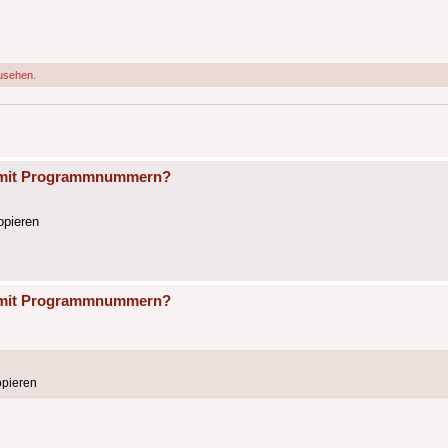
usehen.
te mit Programmnummern?
opieren
te mit Programmnummern?
opieren