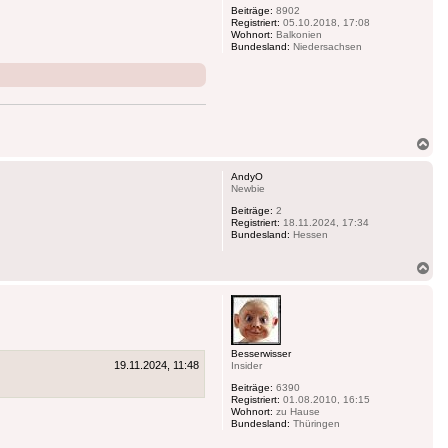
Beiträge:
8902
Registriert:
05.10.2018, 17:08
Wohnort:
Balkonien
Bundesland:
Niedersachsen
Na
ob
AndyO
Newbie
Beiträge:
2
Registriert:
18.11.2024, 17:34
Bundesland:
Hessen
Na
ob
Besserwisser
19.11.2024, 11:48
Insider
Beiträge:
6390
Registriert:
01.08.2010, 16:15
Wohnort:
zu Hause
Bundesland:
Thüringen