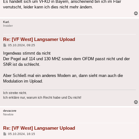
Es handelt sich um VFKD in Bayern, anscheinend bin ich im Flair
verrutscht, leider kann ich dies nicht mehr ändern.
Karl.
Insider
Re: [VF West] Langsamer Upload
Beitrag
05.10.2024, 09:25
Irgendwas stimmt da nicht
Der Pegel auf 114 und 130 MHZ sowie dem OFDM passt nicht und der
SNR ist da schlecht.
Aber Schließ mal ein anderes Modem an, dann sieht man auch die
Modulation im Upload.
Ich streite nicht.
Ich erkläre nur, warum ich Recht habe und Du nicht!
devacore
Newbie
Re: [VF West] Langsamer Upload
Beitrag
05.10.2024, 16:15