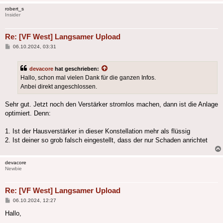
robert_s
Insider
Re: [VF West] Langsamer Upload
Beitrag
06.10.2024, 03:31
devacore
hat geschrieben:
Hallo, schon mal vielen Dank für die ganzen Infos.
Anbei direkt angeschlossen.
Sehr gut. Jetzt noch den Verstärker stromlos machen, dann ist die Anlage
optimiert. Denn:
1. Ist der Hausverstärker in dieser Konstellation mehr als flüssig
2. Ist deiner so grob falsch eingestellt, dass der nur Schaden anrichtet
devacore
Newbie
Re: [VF West] Langsamer Upload
Beitrag
06.10.2024, 12:27
Hallo,