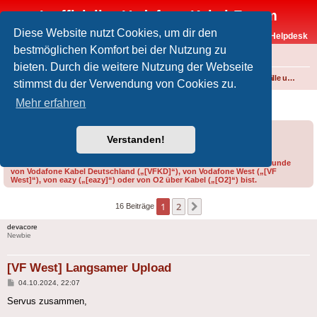
Inoffizielles Vodafone-Kabel-Forum
Diese Website nutzt Cookies, um dir den
Vodafone-Kabel-Helpdesk
bestmöglichen Komfort bei der Nutzung zu
FAQ
bieten. Durch die weitere Nutzung der Webseite
Foren-Übersicht
Internet und Telefon über Kabel
Störungen, Ausfälle und Speedprobleme
stimmst du der Verwendung von Cookies zu.
[VF West] Langsamer Upload
Mehr erfahren
Forumsregeln
Forenregeln
Verstanden!
Bitte gib bei der Erstellung eines Threads im Feld „Präfix“ an, ob du Kunde
von Vodafone Kabel Deutschland („[VFKD]“), von Vodafone West („[VF
West]“), von eazy („[eazy]“) oder von O2 über Kabel („[O2]“) bist.
1
2
Nächste
16 Beiträge
devacore
Newbie
[VF West] Langsamer Upload
Beitrag
04.10.2024, 22:07
Servus zusammen,