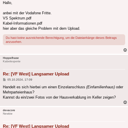
Hallo,
anbei mit der Vodafone Fritte.
VS Spektrum.pdf
Kabel-Informationen.pdf
hier aber das gleiche Problem mit dem Upload.
Du hast keine ausreichende Berechtigung, um die Dateianhänge dieses Beitrags
anzusehen.
Hoppelhase
Kabelexperte
Re: [VF West] Langsamer Upload
Beitrag
05.10.2024, 17:09
Handelt es sich hierbei um einen Einzelanschluss
(Einfamilienhaus)
oder
Mehrparteienhaus?
Kannst du ein/zwei Fotos von der Hausverkablung im Keller zeigen?
devacore
Newbie
Re: [VF West] Langsamer Upload