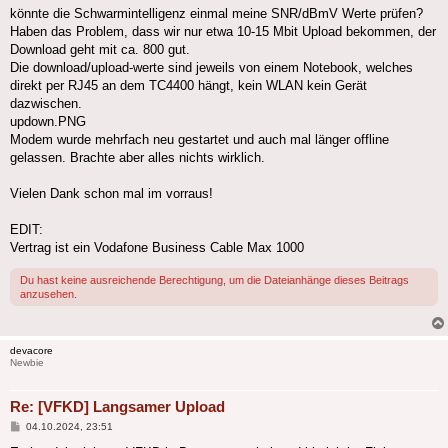
könnte die Schwarmintelligenz einmal meine SNR/dBmV Werte prüfen?
Haben das Problem, dass wir nur etwa 10-15 Mbit Upload bekommen, der
Download geht mit ca. 800 gut.
Die download/upload-werte sind jeweils von einem Notebook, welches
direkt per RJ45 an dem TC4400 hängt, kein WLAN kein Gerät
dazwischen.
updown.PNG
Modem wurde mehrfach neu gestartet und auch mal länger offline
gelassen. Brachte aber alles nichts wirklich.
Vielen Dank schon mal im vorraus!
EDIT:
Vertrag ist ein Vodafone Business Cable Max 1000
Du hast keine ausreichende Berechtigung, um die Dateianhänge dieses Beitrags
anzusehen.
devacore
Newbie
Re: [VFKD] Langsamer Upload
Beitrag
04.10.2024, 23:51