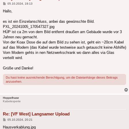
Beitrag
05.10.2024, 19:13
Hallo,
es ist ein Einzelanschluss, anbei das gewünschte Bild.
PXL_20241005_170547327.jpg
HÜP ist ca 2m von dem Bild entfernt draußen am Gebäude wurde vor 3
Jahren neu gemacht.
Von der Koax Dose die auf dem Bild zu sehen ist, geht ein ~20cm Kabel
auf das Modem (das Kabel wurde testweise auch getauscht keine Abhilfe)
Vom Modem gehts in nen Netzwerkschrank wo dann alles via Glas
verteilt wird.
Grüße und Danke!
Du hast keine ausreichende Berechtigung, um die Dateianhänge dieses Beitrags
anzusehen.
Hoppelhase
Kabelexperte
Re: [VF West] Langsamer Upload
Beitrag
05.10.2024, 20:21
Hausverkablung.jpg