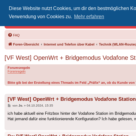
Diese Website nutzt Cookies, um dir den bestmöglichen Kom
Inoff
Verwendung von Cookies zu.
Mehr erfahren
Der Treffp
FAQ
Foren-Übersicht
Internet und Telefon über Kabel
Technik (WLAN-Router,
[VF West] OpenWrt + Bridgemodus Vodafone St
Forumsregeln
Forenregeln
Bitte gib bei der Erstellung eines Threads im Feld „Präfix“ an, ob du Kunde vo
[VF West] OpenWrt + Bridgemodus Vodafone Station
Beitrag
von
Jo.
»
04.10.2024, 15:35
ich habe aktuell eine Fritzbox hinter der Vodafone Station im Bridgemod
Hat jemand dafür eine funktionierende Konfiguration? Ich habe gelesen, m