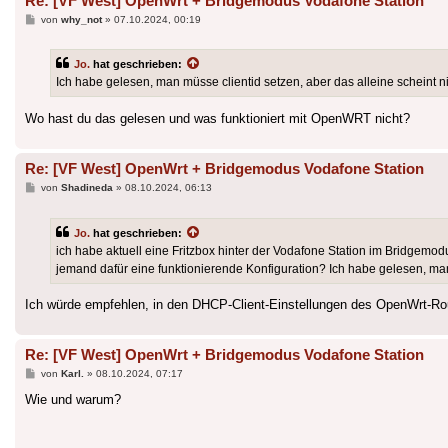
Re: [VF West] OpenWrt + Bridgemodus Vodafone Station
Beitrag
von
why_not
»
07.10.2024, 00:19
Jo.
hat geschrieben:
Ich habe gelesen, man müsse clientid setzen, aber das alleine scheint ni
Wo hast du das gelesen und was funktioniert mit OpenWRT nicht?
Re: [VF West] OpenWrt + Bridgemodus Vodafone Station
Beitrag
von
Shadineda
»
08.10.2024, 06:13
Jo.
hat geschrieben:
ich habe aktuell eine Fritzbox hinter der Vodafone Station im Bridgemo
jemand dafür eine funktionierende Konfiguration? Ich habe gelesen, man 
Ich würde empfehlen, in den DHCP-Client-Einstellungen des OpenWrt-Router
Re: [VF West] OpenWrt + Bridgemodus Vodafone Station
Beitrag
von
Karl.
»
08.10.2024, 07:17
Wie und warum?