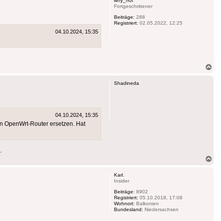
why_not
Fortgeschrittener
Beiträge:
288
Registriert:
02.05.2022, 12:25
04.10.2024, 15:35
Na
ob
Shadineda
04.10.2024, 15:35
nen OpenWrt-Router ersetzen. Hat
.
Na
ob
Karl.
Insider
Beiträge:
8902
Registriert:
05.10.2018, 17:08
Wohnort:
Balkonien
Bundesland:
Niedersachsen