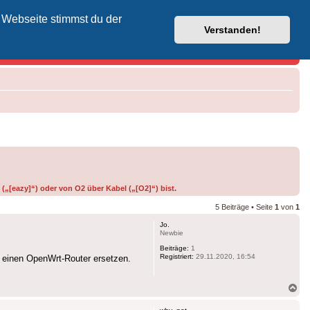
 Webseite stimmst du der
Vodafone-Kabel-Helpdesk
Verstanden!
(„[eazy]“) oder von O2 über Kabel („[O2]“) bist.
5 Beiträge • Seite
1
von
1
Jo.
Newbie
Beiträge:
1
Registriert:
29.11.2020, 16:54
h einen OpenWrt-Router ersetzen.
Na
ob