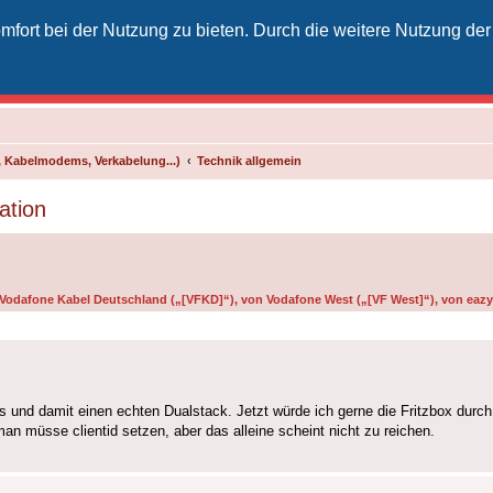
fort bei der Nutzung zu bieten. Durch die weitere Nutzung der
izielles Vodafone-Kabel-Forum
unkt für Kabelkunden von Vodafone - von Kunden für Kunden
 Kabelmodems, Verkabelung...)
Technik allgemein
ation
n Vodafone Kabel Deutschland („[VFKD]“), von Vodafone West („[VF West]“), von eazy 
us und damit einen echten Dualstack. Jetzt würde ich gerne die Fritzbox durc
an müsse clientid setzen, aber das alleine scheint nicht zu reichen.