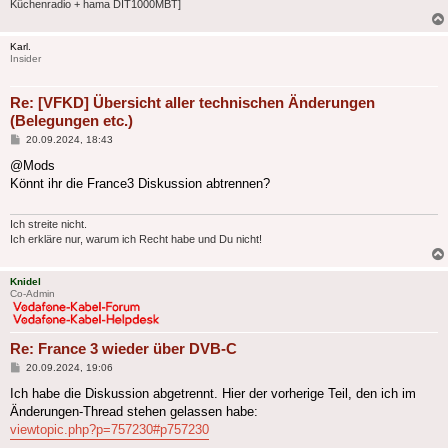
Küchenradio + hama DIT1000MBT]
Karl.
Insider
Re: [VFKD] Übersicht aller technischen Änderungen
(Belegungen etc.)
Beitrag
20.09.2024, 18:43
@Mods
Könnt ihr die France3 Diskussion abtrennen?
Ich streite nicht.
Ich erkläre nur, warum ich Recht habe und Du nicht!
Knidel
Co-Admin
Re: France 3 wieder über DVB-C
Beitrag
20.09.2024, 19:06
Ich habe die Diskussion abgetrennt. Hier der vorherige Teil, den ich im
Änderungen-Thread stehen gelassen habe:
viewtopic.php?p=757230#p757230