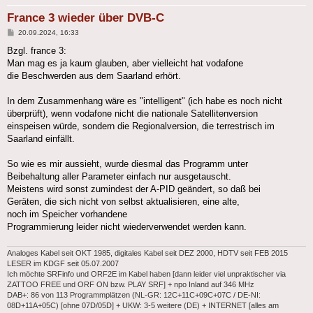
France 3 wieder über DVB-C
Beitrag
20.09.2024, 16:33
Bzgl. france 3:
Man mag es ja kaum glauben, aber vielleicht hat vodafone
die Beschwerden aus dem Saarland erhört.
In dem Zusammenhang wäre es "intelligent" (ich habe es noch nicht
überprüft), wenn vodafone nicht die nationale Satellitenversion
einspeisen würde, sondern die Regionalversion, die terrestrisch im
Saarland einfällt.
So wie es mir aussieht, wurde diesmal das Programm unter
Beibehaltung aller Parameter einfach nur ausgetauscht.
Meistens wird sonst zumindest der A-PID geändert, so daß bei
Geräten, die sich nicht von selbst aktualisieren, eine alte,
noch im Speicher vorhandene
Programmierung leider nicht wiederverwendet werden kann.
Analoges Kabel seit OKT 1985, digitales Kabel seit DEZ 2000, HDTV seit FEB 2015
LESER im KDGF seit 05.07.2007
Ich möchte SRFinfo und ORF2E im Kabel haben [dann leider viel unpraktischer via
ZATTOO FREE und ORF ON bzw. PLAY SRF] + npo Inland auf 346 MHz
DAB+: 86 von 113 Programmplätzen (NL-GR: 12C+11C+09C+07C / DE-NI:
08D+11A+05C) [ohne 07D/05D] + UKW: 3-5 weitere (DE) + INTERNET [alles am