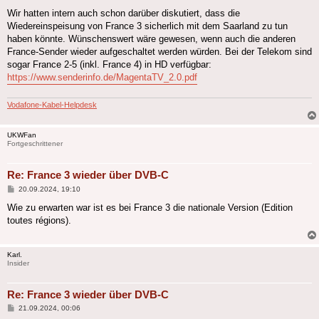
Wir hatten intern auch schon darüber diskutiert, dass die
Wiedereinspeisung von France 3 sicherlich mit dem Saarland zu tun
haben könnte. Wünschenswert wäre gewesen, wenn auch die anderen
France-Sender wieder aufgeschaltet werden würden. Bei der Telekom sind
sogar France 2-5 (inkl. France 4) in HD verfügbar:
https://www.senderinfo.de/MagentaTV_2.0.pdf
Vodafone-Kabel-Helpdesk
UKWFan
Fortgeschrittener
Re: France 3 wieder über DVB-C
Beitrag
20.09.2024, 19:10
Wie zu erwarten war ist es bei France 3 die nationale Version (Edition
toutes régions).
Karl.
Insider
Re: France 3 wieder über DVB-C
Beitrag
21.09.2024, 00:06