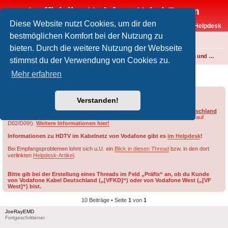
Inoffizielles Vodafone-Kabel-Forum
Diese Website nutzt Cookies, um dir den
Vodafone-Kabel-Helpdesk
bestmöglichen Komfort bei der Nutzung zu
FAQ
bieten. Durch die weitere Nutzung der Webseite
Foren-Übersicht
Fernsehen und Radio über Kabel
Kabelanschluss und Vodafone Basic TV
stimmst du der Verwendung von Cookies zu.
France 3 wieder über DVB-C
Mehr erfahren
Forumsregeln
Forenregeln
Verstanden!
Die HD-Sender von RTL werden im Netzbereich von ehem.
Vodafone Deutschland
nur auf Smartcards des Typs
D03, D08, G02 oder G09
freigeschaltet (nicht auf
D02/D09!).
Weitere Informationen hier!
Informationen zu HDTV im Kabelnetz von Vodafone gibt es
im Helpdesk
!
Bei Empfangsproblemen lohnt sich u.U. ein
Blick in diesen Thread
bzw. in den dort
verlinkten
Helpdesk-Artikel
.
Bitte gib bei der Erstellung eines Threads im Feld „Präfix“ an, ob du Kunde
von Vodafone Kabel Deutschland („[VFKD]“) oder von Vodafone West („[VF
West]“) bist.
10 Beiträge • Seite
1
von
1
JoeRayEMD
Fortgeschrittener