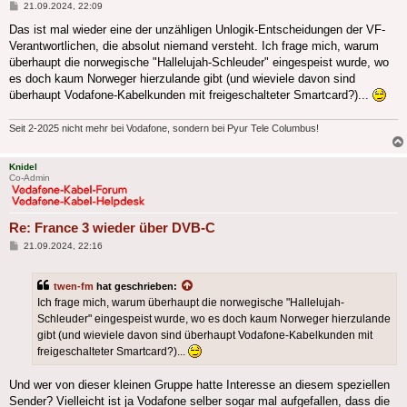
Beitrag
21.09.2024, 22:09
Das ist mal wieder eine der unzähligen Unlogik-Entscheidungen der VF-
Verantwortlichen, die absolut niemand versteht. Ich frage mich, warum
überhaupt die norwegische "Hallelujah-Schleuder" eingespeist wurde, wo
es doch kaum Norweger hierzulande gibt (und wieviele davon sind
überhaupt Vodafone-Kabelkunden mit freigeschalteter Smartcard?)...
Seit 2-2025 nicht mehr bei Vodafone, sondern bei Pyur Tele Columbus!
Knidel
Co-Admin
Re: France 3 wieder über DVB-C
Beitrag
21.09.2024, 22:16
twen-fm
hat geschrieben:
Ich frage mich, warum überhaupt die norwegische "Hallelujah-
Schleuder" eingespeist wurde, wo es doch kaum Norweger hierzulande
gibt (und wieviele davon sind überhaupt Vodafone-Kabelkunden mit
freigeschalteter Smartcard?)...
Und wer von dieser kleinen Gruppe hatte Interesse an diesem speziellen
Sender? Vielleicht ist ja Vodafone selber sogar mal aufgefallen, dass die