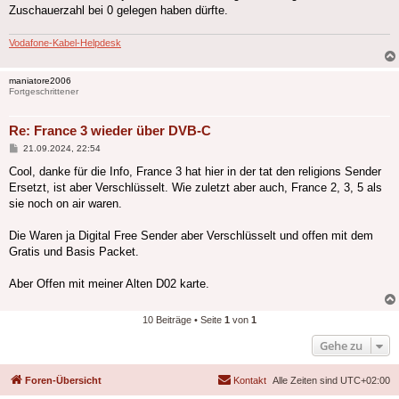
Zuschauerzahl bei 0 gelegen haben dürfte.
Vodafone-Kabel-Helpdesk
maniatore2006
Fortgeschrittener
Re: France 3 wieder über DVB-C
Beitrag
21.09.2024, 22:54
Cool, danke für die Info, France 3 hat hier in der tat den religions Sender
Ersetzt, ist aber Verschlüsselt. Wie zuletzt aber auch, France 2, 3, 5 als
sie noch on air waren.
Die Waren ja Digital Free Sender aber Verschlüsselt und offen mit dem
Gratis und Basis Packet.
Aber Offen mit meiner Alten D02 karte.
10 Beiträge • Seite
1
von
1
Gehe zu
Foren-Übersicht
Kontakt
Alle Zeiten sind
UTC+02:00