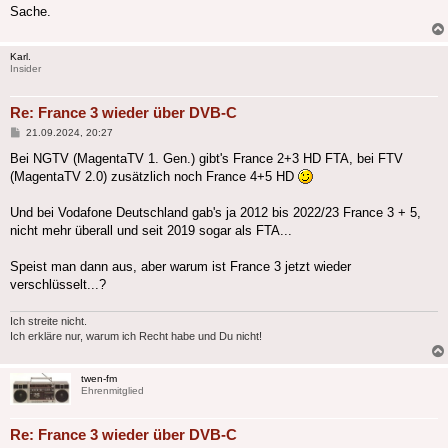
Sache.
Karl.
Insider
Re: France 3 wieder über DVB-C
Beitrag
21.09.2024, 20:27
Bei NGTV (MagentaTV 1. Gen.) gibt's France 2+3 HD FTA, bei FTV
(MagentaTV 2.0) zusätzlich noch France 4+5 HD
Und bei Vodafone Deutschland gab's ja 2012 bis 2022/23 France 3 + 5,
nicht mehr überall und seit 2019 sogar als FTA...
Speist man dann aus, aber warum ist France 3 jetzt wieder
verschlüsselt...?
Ich streite nicht.
Ich erkläre nur, warum ich Recht habe und Du nicht!
twen-fm
Ehrenmitglied
Re: France 3 wieder über DVB-C