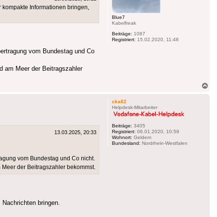
r kompakte Informationen bringen,
Blue7
Kabelfreak
Beiträge:
1087
Registriert:
15.02.2020, 11:48
-Übertragung vom Bundestag und Co
d am Meer der Beitragszahler
Na
ob
cka82
Helpdesk-Mitarbeiter
Beiträge:
3405
Registriert:
06.01.2020, 10:59
13.03.2025, 20:33
Wohnort:
Geldern
Bundesland:
Nordrhein-Westfalen
rtragung vom Bundestag und Co nicht.
m Meer der Beitragszahler bekommst.
 Nachrichten bringen.