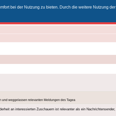
fort bei der Nutzung zu bieten. Durch die weitere Nutzung der
izielles Vodafone-Kabel-Forum
unkt für Kabelkunden von Vodafone - von Kunden für Kunden
rten und weggelassen relevanten Meldungen des Tagea
rheit an interessierten Zuschauern ist relevanter als ein Nachrichtensender