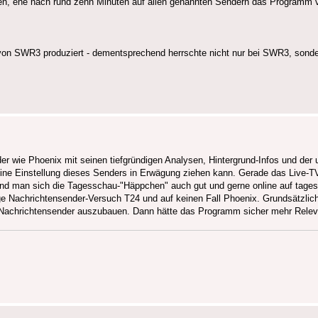
hören, ehe nach rund zehn Minuten auf allen genannten Sendern das Programm
on SWR3 produziert - dementsprechend herrschte nicht nur bei SWR3, sonde
er wie Phoenix mit seinen tiefgründigen Analysen, Hintergrund-Infos und der
t eine Einstellung dieses Senders in Erwägung ziehen kann. Gerade das Live-
end man sich die Tagesschau-"Häppchen" auch gut und gerne online auf tages
sige Nachrichtensender-Versuch T24 und auf keinen Fall Phoenix. Grundsätzlich
n Nachrichtensender auszubauen. Dann hätte das Programm sicher mehr Rele