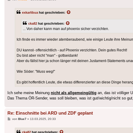
exkarlibua
hat geschrieben:
cka82
hat geschrieben:
... Von daher kann man auf phoenix sicher verzichten.
Ich finde es immer wieder atemberaubend, wie einige Leute ihre Meinun
DU kannst- offensichtlich - auf Phoenix verzichten. Dein gutes Recht!
Du bist aber nicht "man" - gottseidank!
Aber du fällst hier ja schon länger mit deinen Justament-Statements u
Wie Söder: "Muss weg!"
Es gibt hoffentlich Leute, die etwas differenzierter an diese Dinge hera
Ich sehe meine Meinung
nicht als allgemeingültig
an, das ist völliger 
Das Thema ÖR-Sender, was soll bleiben, was ist gut/wichtig/nicht so gut,
Re: Einschnitte bei ARD und ZDF geplant
Beitrag
von
Blue7
»
13.03.2025, 20:33
cka82
hat geschrieben: