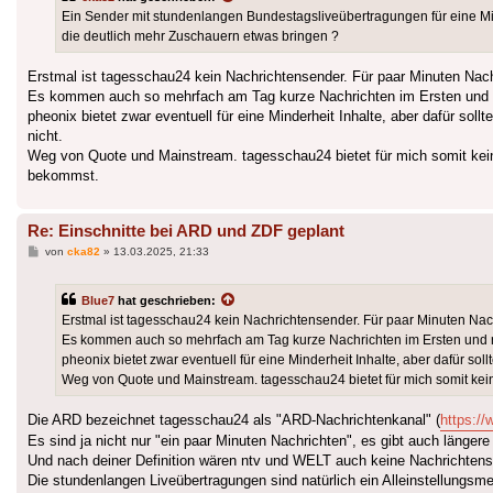
Ein Sender mit stundenlangen Bundestagsliveübertragungen für eine Mind
die deutlich mehr Zuschauern etwas bringen ?
Erstmal ist tagesschau24 kein Nachrichtensender. Für paar Minuten Nachr
Es kommen auch so mehrfach am Tag kurze Nachrichten im Ersten und re
pheonix bietet zwar eventuell für eine Minderheit Inhalte, aber dafür s
nicht.
Weg von Quote und Mainstream. tagesschau24 bietet für mich somit kei
bekommst.
Re: Einschnitte bei ARD und ZDF geplant
Beitrag
von
cka82
»
13.03.2025, 21:33
Blue7
hat geschrieben:
Erstmal ist tagesschau24 kein Nachrichtensender. Für paar Minuten Nach
Es kommen auch so mehrfach am Tag kurze Nachrichten im Ersten und re
pheonix bietet zwar eventuell für eine Minderheit Inhalte, aber dafür 
Weg von Quote und Mainstream. tagesschau24 bietet für mich somit ke
Die ARD bezeichnet tagesschau24 als "ARD-Nachrichtenkanal" (
https:/
Es sind ja nicht nur "ein paar Minuten Nachrichten", es gibt auch länge
Und nach deiner Definition wären ntv und WELT auch keine Nachrichtense
Die stundenlangen Liveübertragungen sind natürlich ein Alleinstellungsm