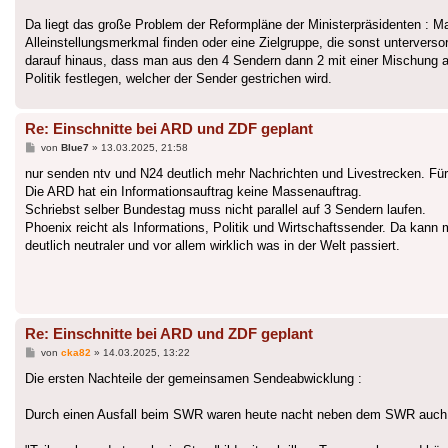
Da liegt das große Problem der Reformpläne der Ministerpräsidenten : M
Alleinstellungsmerkmal finden oder eine Zielgruppe, die sonst unterverso
darauf hinaus, dass man aus den 4 Sendern dann 2 mit einer Mischung 
Politik festlegen, welcher der Sender gestrichen wird.
Re: Einschnitte bei ARD und ZDF geplant
Beitrag
von
Blue7
»
13.03.2025, 21:58
nur senden ntv und N24 deutlich mehr Nachrichten und Livestrecken. Fü
Die ARD hat ein Informationsauftrag keine Massenauftrag.
Schriebst selber Bundestag muss nicht parallel auf 3 Sendern laufen.
Phoenix reicht als Informations, Politik und Wirtschaftssender. Da ka
deutlich neutraler und vor allem wirklich was in der Welt passiert.
Re: Einschnitte bei ARD und ZDF geplant
Beitrag
von
cka82
»
14.03.2025, 13:22
Die ersten Nachteile der gemeinsamen Sendeabwicklung :
Durch einen Ausfall beim SWR waren heute nacht neben dem SWR auch d