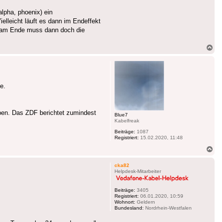
lpha, phoenix) ein
elleicht läuft es dann im Endeffekt
d am Ende muss dann doch die
Na
ob
e.
ben. Das ZDF berichtet zumindest
Blue7
Kabelfreak
Beiträge:
1087
Registriert:
15.02.2020, 11:48
Na
ob
cka82
Helpdesk-Mitarbeiter
Beiträge:
3405
Registriert:
06.01.2020, 10:59
Wohnort:
Geldern
Bundesland:
Nordrhein-Westfalen