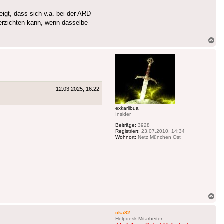
igt, dass sich v.a. bei der ARD
erzichten kann, wenn dasselbe
Na
ob
12.03.2025, 16:22
exkarlibua
Insider
Beiträge:
3928
Registriert:
23.07.2010, 14:34
Wohnort:
Netz München Ost
Na
ob
cka82
Helpdesk-Mitarbeiter