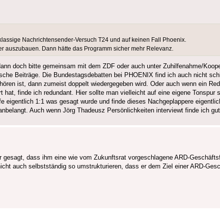
ttklassige Nachrichtensender-Versuch T24 und auf keinen Fall Phoenix.
nder auszubauen. Dann hätte das Programm sicher mehr Relevanz.
dann doch bitte gemeinsam mit dem ZDF oder auch unter Zuhilfenahme/Koope
tische Beiträge. Die Bundestagsdebatten bei PHOENIX find ich auch nicht sc
ören ist, dann zumeist doppelt wiedergegeben wird. Oder auch wenn ein Red
, finde ich redundant. Hier sollte man vielleicht auf eine eigene Tonspur s
e eigentlich 1:1 was gesagt wurde und finde dieses Nachgeplappere eigentlic
belangt. Auch wenn Jörg Thadeusz Persönlichkeiten interviewt finde ich gut
er gesagt, dass ihm eine wie vom Zukunftsrat vorgeschlagene ARD-Geschäfts
 nicht auch selbstständig so umstrukturieren, dass er dem Ziel einer ARD-G