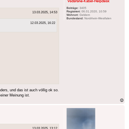
Beiträge:
3405
Registriert:
06.01.2020, 10:59
13.03.2025, 14:53
Wohnort:
Geldern
Bundesland:
Nordrhein-Westfalen
12.03.2025, 16:22
ders, und das ist auch völlig ok so.
einer Meinung ist.
Na
ob
13.03.2025, 13:12