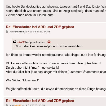
Und heute Bundestag live auf phoenix, tagesschau24 und Das Erste. Warum
noch erheblich was ändern muss. Und es zeigt eindeutig, dass man auf
Gelaber auch noch im Ersten läuft.
Re: Einschnitte bei ARD und ZDF geplant
Beitrag
von
exkarlibua
»
13.03.2025, 14:53
cka82
hat geschrieben:
... Von daher kann man auf phoenix sicher verzichten.
Ich finde es immer wieder atemberaubend, wie einige Leute ihre Meinung 
DU kannst- offensichtlich - auf Phoenix verzichten. Dein gutes Recht!
Du bist aber nicht "man" - gottseidank!
Aber du fällst hier ja schon länger mit deinen Justament-Statements un
Wie Söder: "Muss weg!"
Es gibt hoffentlich Leute, die etwas differenzierter an diese Dinge heran
Re: Einschnitte bei ARD und ZDF geplant
Beitrag
von
cka82
»
13.03.2025, 15:50