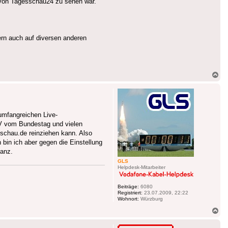
 von Tagesschau24 zu sehen war."
rn auch auf diversen anderen
Na
ob
 umfangreichen Live-
TV vom Bundestag und vielen
schau.de reinziehen kann. Also
 bin ich aber gegen die Einstellung
vanz.
GLS
Helpdesk-Mitarbeiter
Beiträge:
6080
Registriert:
23.07.2009, 22:22
Wohnort:
Würzburg
Na
ob