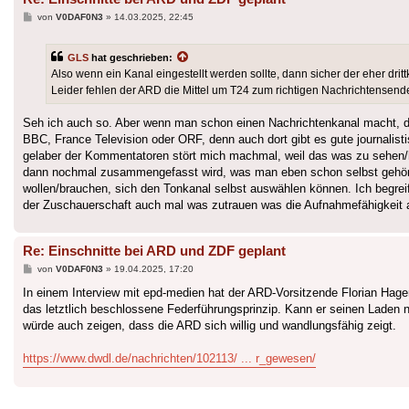
Beitrag
von
V0DAF0N3
»
14.03.2025, 22:45
GLS
hat geschrieben:
Also wenn ein Kanal eingestellt werden sollte, dann sicher der eher dri
Leider fehlen der ARD die Mittel um T24 zum richtigen Nachrichtense
Seh ich auch so. Aber wenn man schon einen Nachrichtenkanal macht, 
BBC, France Television oder ORF, denn auch dort gibt es gute journalis
gelaber der Kommentatoren stört mich machmal, weil das was zu sehen/h
dann nochmal zusammengefasst wird, was man eben schon selbst gehört hat
wollen/brauchen, sich den Tonkanal selbst auswählen können. Ich begreif
der Zuschauerschaft auch mal was zutrauen was die Aufnahmefähigkeit an
Re: Einschnitte bei ARD und ZDF geplant
Beitrag
von
V0DAF0N3
»
19.04.2025, 17:20
In einem Interview mit epd-medien hat der ARD-Vorsitzende Florian Hag
das letztlich beschlossene Federführungsprinzip. Kann er seinen Laden
würde auch zeigen, dass die ARD sich willig und wandlungsfähig zeigt.
https://www.dwdl.de/nachrichten/102113/ ... r_gewesen/