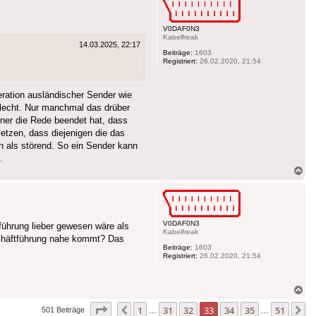
V0DAF0N3
Kabelfreak
14.03.2025, 22:17
Beiträge:
1603
Registriert:
26.02.2020, 21:54
ration ausländischer Sender wie
hlecht. Nur manchmal das drüber
ner die Rede beendet hat, dass
etzen, dass diejenigen die das
h als störend. So ein Sender kann
.
Na
ob
V0DAF0N3
führung lieber gewesen wäre als
Kabelfreak
eschäftführung nahe kommt? Das
Beiträge:
1603
Registriert:
26.02.2020, 21:54
Na
ob
Seite
33
von
51
1
31
32
33
34
35
51
Vorherige
N
501 Beiträge
…
…