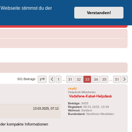
 Webseite stimmst du der
Vodafone-Kabel-Helpdesk
Verstanden!
Seite
33
von
51
1
31
32
33
34
35
51
Vorherige
N
501 Beiträge
…
…
cka82
Helpdesk-Mitarbeiter
Beiträge:
3405
Registriert:
06.01.2020, 10:59
13.03.2025, 07:12
Wohnort:
Geldern
Bundesland:
Nordrhein-Westfalen
, der kompakte Informationen