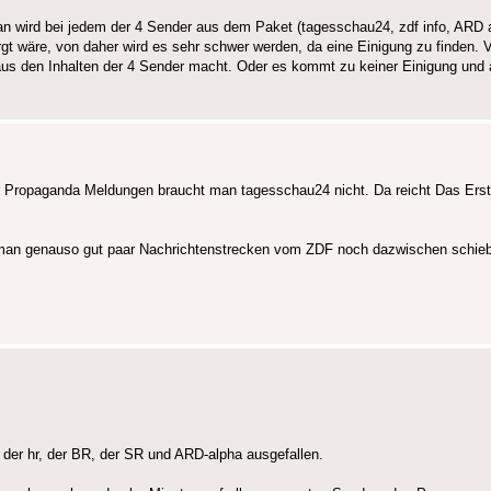
an wird bei jedem der 4 Sender aus dem Paket (tagesschau24, zdf info, ARD a
rgt wäre, von daher wird es sehr schwer werden, da eine Einigung zu finden. Vi
aus den Inhalten der 4 Sender macht. Oder es kommt zu keiner Einigung un
r Propaganda Meldungen braucht man tagesschau24 nicht. Da reicht Das Erst
nn man genauso gut paar Nachrichtenstrecken vom ZDF noch dazwischen schie
er hr, der BR, der SR und ARD-alpha ausgefallen.