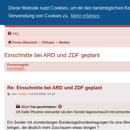
Diese Website nutzt Cookies, um dir den bestmöglichen Kom
Inoff
Verwendung von Cookies zu.
Mehr erfahren
Der Treffp
FAQ
Foren-Übersicht
Offtopic
Medien
Einschnitte bei ARD und ZDF geplant
Forumsregeln
Forenregeln
Re: Einschnitte bei ARD und ZDF geplant
Beitrag
von
cka82
»
13.03.2025, 13:12
Blue7
hat geschrieben:
Ich halte Phoenix relevanter als den Sender tagesschau24 mit zensie
Ein Sender mit stundenlangen Bundestagsliveübertragungen für eine Minde
bringen, die deutlich mehr Zuschauern etwas bringen ?