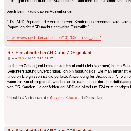
"Teils gab es dort auch ein Standbild mit schrillem Ton zu sehen und 
Auch beim Radio gab es Auswirkungen :
" Die ARD-Popnacht, die von mehreren Sendern übernommen wird, wird v
Popwellen der ARD nachts zeitweise Funkstille."
https://www.dwdl.de/nachrichten/101753/ ... nder_lahm/
Re: Einschnitte bei ARD und ZDF geplant
Beitrag
von
GLS
»
14.03.2025, 22:17
In diesen Zeiten (und bessere werden alsbald nicht kommen) ist ein Send
Berichterstattung unverzichtbar. Ich bin fassungslos, wie man ernsthaf
anderen Ereignissen ist die perfekte Anwendung für Broadcast-TV, währ
wenn ein Kanal eingestellt werden sollte, dann sicher der eher drittklas
von ÖR-Kanälen. Leider fehlen der ARD die Mittel um T24 zum richtige
Übersicht & Ausbaustand der
Vodafone
-Kabelnetze
in Deutschland
Re: Einschnitte bei ARD und ZDF geplant